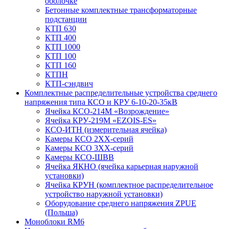
оболочке
Бетонные комплектные трансформаторные
подстанции
КТП 630
КТП 400
КТП 1000
КТП 100
КТП 160
КТПН
КТП-сэндвич
Комплектные распределительные устройства среднего
напряжения типа КСО и КРУ 6-10-20-35кВ
Ячейка КСО-214М «Возрождение»
Ячейка КРУ-219М «EZOIS-ES»
КСО-ИТН (измерительная ячейка)
Камеры КСО 2ХХ-серий
Камеры КСО 3ХХ-серий
Камеры КСО-ШВВ
Ячейка ЯКНО (ячейка карьерная наружной
установки)
Ячейка КРУН (комплектное распределительное
устройство наружной установки)
Оборудование среднего напряжения ZPUE
(Польша)
Моноблоки RM6