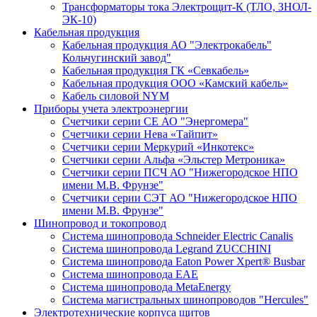
Трансформаторы тока Электрощит-К (ТЛО, ЗНОЛ-
ЭК-10)
Кабельная продукция
Кабельная продукция АО "Электрокабель"
Кольчугинский завод"
Кабельная продукция ГК «Севкабель»
Кабельная продукция ООО «Камский кабель»
Кабель силовой NYM
Приборы учета электроэнергии
Счетчики серии СЕ АО "Энергомера"
Счетчики серии Нева «Тайпит»
Счетчики серии Меркурий «Инкотекс»
Счетчики серии Альфа «Эльстер Метроника»
Счетчики серии ПСЧ АО "Нижегородское НПО
имени М.В. Фрунзе"
Счетчики серии СЭТ АО "Нижегородское НПО
имени М.В. Фрунзе"
Шинопровод и токопровод
Система шинопровода Schneider Electric Canalis
Система шинопровода Legrand ZUCCHINI
Система шинопровода Eaton Power Xpert® Busbar
Система шинопровода EAE
Система шинопровода MetaEnergy
Система магистральных шинопроводов "Hercules"
Электротехнические корпуса щитов