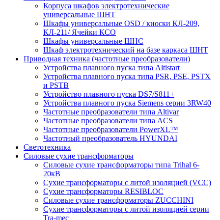
Корпуса шкафов электротехнические
универсальные ШНТ
Шкафы универсальные OSD / киоски КЛ-209,
КЛ-211/ Ячейки КСО
Шкафы универсальные ШНС
Шкаф электротехнический на базе каркаса ШНТ
Приводная техника (частотные преобразователи)
Устройства плавного пуска типа Altistart
Устройства плавного пуска типа PSR, PSE, PSTX
и PSTB
Устройство плавного пуска DS7/S811+
Устройства плавного пуска Siemens серии 3RW40
Частотные преобразователи типа Altivar
Частотные преобразователи типа ACS
Частотные преобразователи PowerXL™
Частотный преобразователь HYUNDAI
Светотехника
Силовые сухие трансформаторы
Силовые сухие трансформаторы типа Trihal 6-
20кВ
Сухие трансформаторы с литой изоляцией (VCC)
Сухие трансформаторы RESIBLOC
Силовые сухие трансформаторы ZUCCHINI
Сухие трансформаторы с литой изоляцией серии
Tra-mec