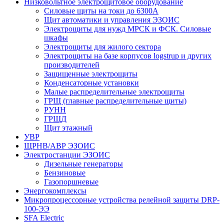
Низковольтное электрощитовое оборудование
Силовые щиты на токи до 6300А
Щит автоматики и управления ЭЗОИС
Электрощиты для нужд МРСК и ФСК. Силовые
шкафы
Электрощиты для жилого сектора
Электрощиты на базе корпусов logstrup и других
производителей
Защищенные электрощиты
Конденсаторные установки
Малые распределительные электрощиты
ГРЩ (главные распределительные щиты)
РУНН
ГРЩД
Щит этажный
УВР
ЩРНВ/АВР ЭЗОИС
Электростанции ЭЗОИС
Дизельные генераторы
Бензиновые
Газопоршневые
Энергокомплексы
Микропроцессорные устройства релейной защиты DRP-
100-ЭЭ
SFA Electric