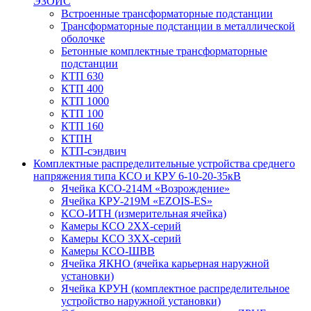
ЭЗОИС
Встроенные трансформаторные подстанции
Трансформаторные подстанции в металлической
оболочке
Бетонные комплектные трансформаторные
подстанции
КТП 630
КТП 400
КТП 1000
КТП 100
КТП 160
КТПН
КТП-сэндвич
Комплектные распределительные устройства среднего
напряжения типа КСО и КРУ 6-10-20-35кВ
Ячейка КСО-214М «Возрождение»
Ячейка КРУ-219М «EZOIS-ES»
КСО-ИТН (измерительная ячейка)
Камеры КСО 2ХХ-серий
Камеры КСО 3ХХ-серий
Камеры КСО-ШВВ
Ячейка ЯКНО (ячейка карьерная наружной
установки)
Ячейка КРУН (комплектное распределительное
устройство наружной установки)