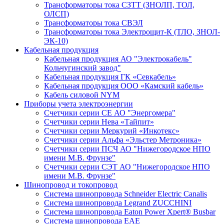
Трансформаторы тока СЗТТ (ЗНОЛП, ТОЛ,
ОЛСП)
Трансформаторы тока СВЭЛ
Трансформаторы тока Электрощит-К (ТЛО, ЗНОЛ-
ЭК-10)
Кабельная продукция
Кабельная продукция АО "Электрокабель"
Кольчугинский завод"
Кабельная продукция ГК «Севкабель»
Кабельная продукция ООО «Камский кабель»
Кабель силовой NYM
Приборы учета электроэнергии
Счетчики серии СЕ АО "Энергомера"
Счетчики серии Нева «Тайпит»
Счетчики серии Меркурий «Инкотекс»
Счетчики серии Альфа «Эльстер Метроника»
Счетчики серии ПСЧ АО "Нижегородское НПО
имени М.В. Фрунзе"
Счетчики серии СЭТ АО "Нижегородское НПО
имени М.В. Фрунзе"
Шинопровод и токопровод
Система шинопровода Schneider Electric Canalis
Система шинопровода Legrand ZUCCHINI
Система шинопровода Eaton Power Xpert® Busbar
Система шинопровода EAE