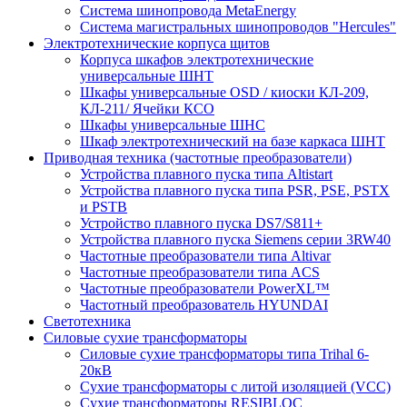
Система шинопровода MetaEnergy
Система магистральных шинопроводов "Hercules"
Электротехнические корпуса щитов
Корпуса шкафов электротехнические
универсальные ШНТ
Шкафы универсальные OSD / киоски КЛ-209,
КЛ-211/ Ячейки КСО
Шкафы универсальные ШНС
Шкаф электротехнический на базе каркаса ШНТ
Приводная техника (частотные преобразователи)
Устройства плавного пуска типа Altistart
Устройства плавного пуска типа PSR, PSE, PSTX
и PSTB
Устройство плавного пуска DS7/S811+
Устройства плавного пуска Siemens серии 3RW40
Частотные преобразователи типа Altivar
Частотные преобразователи типа ACS
Частотные преобразователи PowerXL™
Частотный преобразователь HYUNDAI
Светотехника
Силовые сухие трансформаторы
Силовые сухие трансформаторы типа Trihal 6-
20кВ
Сухие трансформаторы с литой изоляцией (VCC)
Сухие трансформаторы RESIBLOC