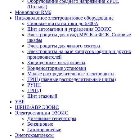
Оборудование среднего напряжения ZPUE
(Польша)
Моноблоки RM6
Низковольтное электрощитовое оборудование
Силовые щиты на токи до 6300А
Щит автоматики и управления ЭЗОИС
Электрощиты для нужд МРСК и ФСК. Силовые
шкафы
Электрощиты для жилого сектора
Электрощиты на базе корпусов logstrup и других
производителей
Защищенные электрощиты
Конденсаторные установки
Малые распределительные электрощиты
ГРЩ (главные распределительные щиты)
РУНН
ГРЩД
Щит этажный
УВР
ЩРНВ/АВР ЭЗОИС
Электростанции ЭЗОИС
Дизельные генераторы
Бензиновые
Газопоршневые
Энергокомплексы