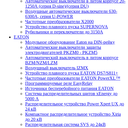
Автоматические выключатели в литом корпусе 20-
1250А (серия D-sine)/(серия DU)
Воздушные автоматические выключатели 630-
6300А, серия U-POWER
Частотные преобразователи X2000
Устройство плавного пуска SUPERNOVA
Рубильники и переключатели до 3150А
EATON
Модульное оборудование Eaton на DIN-рейку
Автоматические выключатели защиты
электродвигателей PKZM0 - PKZM5
Автоматический выключатель в литом корпусе
BZM/NZM/LZM
Воздушный выключатель IZMX
Устройство плавного пуска EATON DS7/S811+
Частотные преобразователи EATON PowerXL™
Программируемые реле EasyRelay
Источники бесперебойного питания EATON
Система распределительных щитов xEnergy до
5000 А
Распределительное устройство Power Xpert UX до
24 кВ
Компактное распределительное устройство Xiria
до 20 кВ
Распределительная система SVS до 24кВ