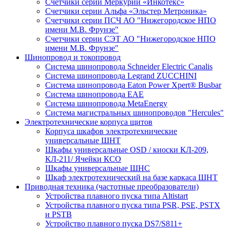
Счетчики серии Меркурий «Инкотекс»
Счетчики серии Альфа «Эльстер Метроника»
Счетчики серии ПСЧ АО "Нижегородское НПО
имени М.В. Фрунзе"
Счетчики серии СЭТ АО "Нижегородское НПО
имени М.В. Фрунзе"
Шинопровод и токопровод
Система шинопровода Schneider Electric Canalis
Система шинопровода Legrand ZUCCHINI
Система шинопровода Eaton Power Xpert® Busbar
Система шинопровода EAE
Система шинопровода MetaEnergy
Система магистральных шинопроводов "Hercules"
Электротехнические корпуса щитов
Корпуса шкафов электротехнические
универсальные ШНТ
Шкафы универсальные OSD / киоски КЛ-209,
КЛ-211/ Ячейки КСО
Шкафы универсальные ШНС
Шкаф электротехнический на базе каркаса ШНТ
Приводная техника (частотные преобразователи)
Устройства плавного пуска типа Altistart
Устройства плавного пуска типа PSR, PSE, PSTX
и PSTB
Устройство плавного пуска DS7/S811+