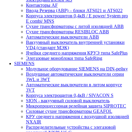
Контакторы AF
Ввода Резерва (АВР) – блоки ATS021 и ATS022
Корпуса электрощитов 0,4кВ / E power/ System pro
E combi/ MNS
Сухие трансформаторы с литой изоляцией ABB
Сухие трансформаторы RESIBLOC ABB
Автоматические выключатели ABB
Вакуумный выключатель внутренней установки
VD4 (стандарт МЭК)
Ячейки среднего напряжения КРУЭ типа SafePlus
Элегазовые моноблоки типа SafeRing
SIEMENS
Модульное оборудование SIEMENS на DIN-рейку
Воздушные автоматические выключатели серии
3WL и 3WT
Автоматические выключатели в литом корпусе
3VT
Корпуса электрощитов 0,4кВ / SIVACON S
SION - вакуумный силовой выключатель
Микропроцессорная релейная защита SIPROTEC
Силовые сухие трансформаторы GEAFOL
КРУ среднего напряжения с воздушной изоляцией
NXAIR
Распределительные устройства с элегазовой