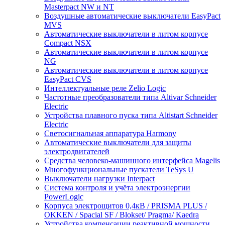
Masterpact NW и NT
Воздушные автоматические выключатели EasyPact
MVS
Автоматические выключатели в литом корпусе
Compact NSX
Автоматические выключатели в литом корпусе
NG
Автоматические выключатели в литом корпусе
EasyPact CVS
Интеллектуальные реле Zelio Logic
Частотные преобразователи типа Altivar Schneider
Electric
Устройства плавного пуска типа Altistart Schneider
Electric
Светосигнальная аппаратура Harmony
Автоматические выключатели для защиты
электродвигателей
Средства человеко-машинного интерфейса Magelis
Многофункциональные пускатели TeSys U
Выключатели нагрузки Interpact
Система контроля и учёта электроэнергии
PowerLogic
Корпуса электрощитов 0,4кВ / PRISMA PLUS /
OKKEN / Spacial SF / Blokset/ Pragma/ Kaedra
Устройства компенсации реактивной мощности