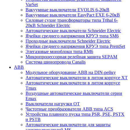
VarSet
Вакуумные выключатели EVOLIS 6-20кВ
Вакуумные выключатели EasyPact EXE 6-20кВ
Силовые сухие трансформаторы типа Trihal 6-
20кВ Schneider Electric
Автоматические выключатели Schneider Electric
Ячейки среднего напряжения КРУЭ типа SM6
Проходные выключатели Schneider Electric
Ячейки среднего напряжения КРУЭ типа PremSet
Элегазовые моноблоки типа RM6
Микропроцессорная релейная защита SEPAM
Система шинопровода Canalis
ABB
Модульное оборудование ABB на DIN-рейку
Автоматические выключатели в литом корпусе XT
Автоматические выключатели в литом корпусе
Tmax
Воздушные автоматические выключатели серии
Emax
Выключатели нагрузки OT
Частотные преобразователи ABB типа ACS
Устройства плавного пуска типа PSR, PSE, PSTX
и PSTB
Автоматические выключатели для защиты
электродвигателей MS