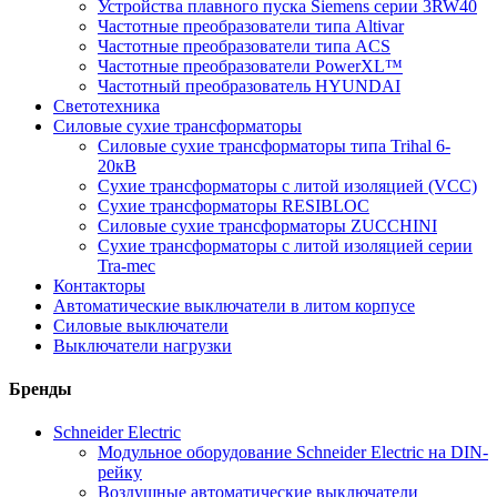
Устройства плавного пуска Siemens серии 3RW40
Частотные преобразователи типа Altivar
Частотные преобразователи типа ACS
Частотные преобразователи PowerXL™
Частотный преобразователь HYUNDAI
Светотехника
Силовые сухие трансформаторы
Силовые сухие трансформаторы типа Trihal 6-
20кВ
Сухие трансформаторы с литой изоляцией (VCC)
Сухие трансформаторы RESIBLOC
Силовые сухие трансформаторы ZUCCHINI
Сухие трансформаторы с литой изоляцией серии
Tra-mec
Контакторы
Автоматические выключатели в литом корпусе
Силовые выключатели
Выключатели нагрузки
Бренды
Schneider Electric
Модульное оборудование Schneider Electric на DIN-
рейку
Воздушные автоматические выключатели