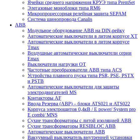
Ячейки среднего напряжения КРУЭ типа PremSet
Элегазовые моноблоки типа RM6
Микропроцессорная релейная защита SEPAM
Система шинопровода Canalis
ABB
Модульное оборудование ABB на DIN-рейку
Автоматические выключатели в литом корпусе XT
Автоматические выключатели в литом корпусе
Tmax
Воздушные автоматические выключатели серии
Emax
Выключатели нагрузки OT
Частотные преобразователи ABB типа ACS
Устройства плавного пуска типа PSR, PSE, PSTX
и PSTB
Автоматические выключатели для защиты
электродвигателей MS
Контакторы AF
Ввода Резерва (АВР) – блоки ATS021 и ATS022
Корпуса электрощитов 0,4кВ / E power/ System pro
E combi/ MNS
Сухие трансформаторы с литой изоляцией ABB
Сухие трансформаторы RESIBLOC ABB
Автоматические выключатели ABB
Вакуумный выключатель внутренней установки