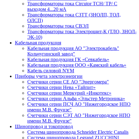
Трансформаторы тока Circutor TCH/ TP/ С
выходом 4...20 мА
Трансформаторы тока СЗТТ (ЗНОЛП, ТОЛ,
ОЛСП)
Трансформаторы тока СВЭЛ
Трансформаторы тока Электрощит-К (ТЛО, ЗНОЛ-
ЭК-10)
Кабельная продукция
Кабельная продукция АО "Электрокабель"
Кольчугинский завод"
Кабельная продукция ГК «Севкабель»
Кабельная продукция ООО «Камский кабель»
Кабель силовой NYM
Приборы учета электроэнергии
Счетчики серии СЕ АО "Энергомера"
Счетчики серии Нева «Тайпит»
Счетчики серии Меркурий «Инкотекс»
Счетчики серии Альфа «Эльстер Метроника»
Счетчики серии ПСЧ АО "Нижегородское НПО
имени М.В. Фрунзе"
Счетчики серии СЭТ АО "Нижегородское НПО
имени М.В. Фрунзе"
Шинопровод и токопровод
Система шинопровода Schneider Electric Canalis
Система шинопровода Legrand ZUCCHINI