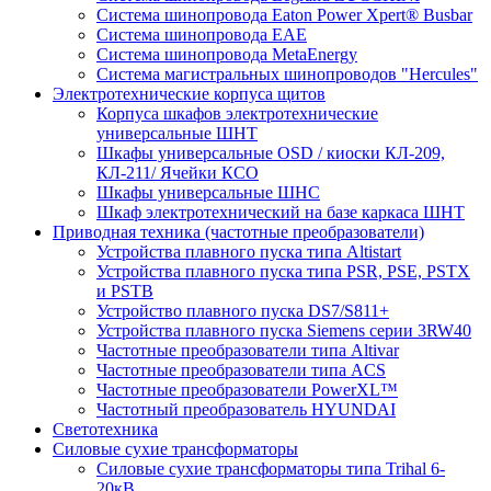
Система шинопровода Eaton Power Xpert® Busbar
Система шинопровода EAE
Система шинопровода MetaEnergy
Система магистральных шинопроводов "Hercules"
Электротехнические корпуса щитов
Корпуса шкафов электротехнические
универсальные ШНТ
Шкафы универсальные OSD / киоски КЛ-209,
КЛ-211/ Ячейки КСО
Шкафы универсальные ШНС
Шкаф электротехнический на базе каркаса ШНТ
Приводная техника (частотные преобразователи)
Устройства плавного пуска типа Altistart
Устройства плавного пуска типа PSR, PSE, PSTX
и PSTB
Устройство плавного пуска DS7/S811+
Устройства плавного пуска Siemens серии 3RW40
Частотные преобразователи типа Altivar
Частотные преобразователи типа ACS
Частотные преобразователи PowerXL™
Частотный преобразователь HYUNDAI
Светотехника
Силовые сухие трансформаторы
Силовые сухие трансформаторы типа Trihal 6-
20кВ