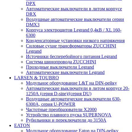
DPX
Автоматические выключатели в литом корпусе
DRX
Воздушные автоматические выключатели серии
DMX3
Корпуса электрощитов Legrand 0,4кВ / XL 160-
6300
Конденсаторные установки низкого напряжения
Силовые сухие трансформаторы ZUCCHINI
Legrand
Источники бесперебойного питания Legrand
Система шинопровода ZUCCHINI
Проходные выключатели Legrand
Автоматические выключатели Legrand
LARSEN & TOUBRO
Модульное оборудование L&T на DIN-рейку
Автоматические выключатели в литом корпусе 20-
1250А (серия D-sine)/(серия DU)
Воздушные автоматические выключатели 630-
6300А, серия U-POWER
Частотные преобразователи X2000
Устройство плавного пуска SUPERNOVA
Рубильники и переключатели до 3150А
EATON
Модульное оборудование Eaton на DIN-рейку