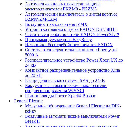
Автоматические выключатели защиты
электродвигателей PKZM0 - PKZM5
Автоматический выключатель в литом корпусе
BZM/NZM/LZM
Воздушный выключатель IZMX
Устройство плавного пуска EATON DS7/S811+
Частотные преобразователи EATON PowerXL™
Программируемые реле EasyRelay
Источники бесперебойного питания EATON
Система распределительных щитов xEnergy до
5000 А
Распределительное устройство Power Xpert UX до
24 кВ
Компактное распределительное устройство Xiria
до 20 кВ
Распределительная система SVS до 24кВ
Вакуумные автоматические выключатели
среднего напряжения W-VACi
Шинопроводы Power Xpert® Busbar
General Electric
Модульное оборудование General Electric на DIN-
рейку
Воздушные автоматические выключатели Power
Break II
Автоматические выключатели в литом корпусе