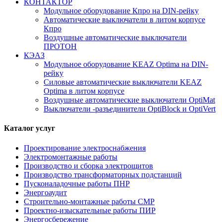
КОНТАКТОР
Модульное оборудование Кпро на DIN-рейку
Автоматические выключатели в литом корпусе
Кпро
Воздушные автоматические выключатели
ПРОТОН
КЭАЗ
Модульное оборудование KEAZ Optima на DIN-
рейку
Силовые автоматические выключатели KEAZ
Optima в литом корпусе
Воздушные автоматические выключатели OptiMat
Выключатели -разъединители OptiBlock и OptiVert
Каталог услуг
Проектирование электроснабжения
Электромонтажные работы
Производство и сборка электрощитов
Производство трансформаторных подстанций
Пусконаладочные работы ПНР
Энергоаудит
Строительно-монтажные работы СМР
Проектно-изыскательные работы ПИР
Энергосбережение