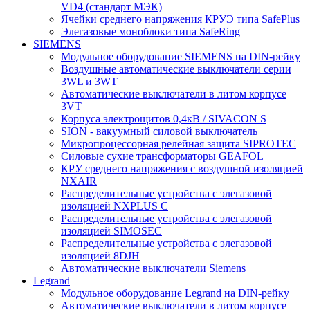
VD4 (стандарт МЭК)
Ячейки среднего напряжения КРУЭ типа SafePlus
Элегазовые моноблоки типа SafeRing
SIEMENS
Модульное оборудование SIEMENS на DIN-рейку
Воздушные автоматические выключатели серии
3WL и 3WT
Автоматические выключатели в литом корпусе
3VT
Корпуса электрощитов 0,4кВ / SIVACON S
SION - вакуумный силовой выключатель
Микропроцессорная релейная защита SIPROTEC
Силовые сухие трансформаторы GEAFOL
КРУ среднего напряжения с воздушной изоляцией
NXAIR
Распределительные устройства с элегазовой
изоляцией NXPLUS C
Распределительные устройства с элегазовой
изоляцией SIMOSEC
Распределительные устройства с элегазовой
изоляцией 8DJH
Автоматические выключатели Siemens
Legrand
Модульное оборудование Legrand на DIN-рейку
Автоматические выключатели в литом корпусе