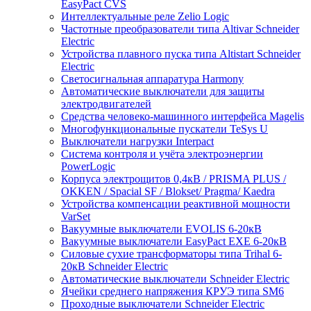
EasyPact CVS
Интеллектуальные реле Zelio Logic
Частотные преобразователи типа Altivar Schneider
Electric
Устройства плавного пуска типа Altistart Schneider
Electric
Светосигнальная аппаратура Harmony
Автоматические выключатели для защиты
электродвигателей
Средства человеко-машинного интерфейса Magelis
Многофункциональные пускатели TeSys U
Выключатели нагрузки Interpact
Система контроля и учёта электроэнергии
PowerLogic
Корпуса электрощитов 0,4кВ / PRISMA PLUS /
OKKEN / Spacial SF / Blokset/ Pragma/ Kaedra
Устройства компенсации реактивной мощности
VarSet
Вакуумные выключатели EVOLIS 6-20кВ
Вакуумные выключатели EasyPact EXE 6-20кВ
Силовые сухие трансформаторы типа Trihal 6-
20кВ Schneider Electric
Автоматические выключатели Schneider Electric
Ячейки среднего напряжения КРУЭ типа SM6
Проходные выключатели Schneider Electric