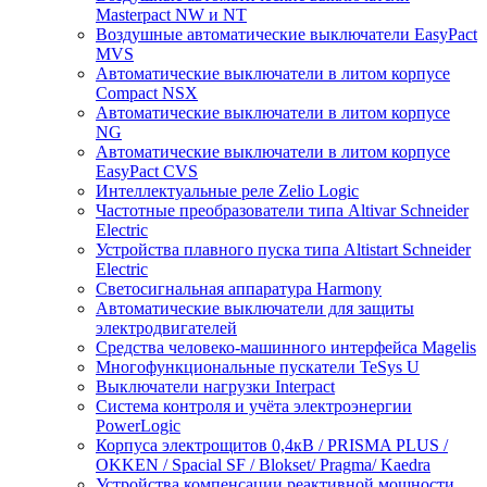
Masterpact NW и NT
Воздушные автоматические выключатели EasyPact
MVS
Автоматические выключатели в литом корпусе
Compact NSX
Автоматические выключатели в литом корпусе
NG
Автоматические выключатели в литом корпусе
EasyPact CVS
Интеллектуальные реле Zelio Logic
Частотные преобразователи типа Altivar Schneider
Electric
Устройства плавного пуска типа Altistart Schneider
Electric
Светосигнальная аппаратура Harmony
Автоматические выключатели для защиты
электродвигателей
Средства человеко-машинного интерфейса Magelis
Многофункциональные пускатели TeSys U
Выключатели нагрузки Interpact
Система контроля и учёта электроэнергии
PowerLogic
Корпуса электрощитов 0,4кВ / PRISMA PLUS /
OKKEN / Spacial SF / Blokset/ Pragma/ Kaedra
Устройства компенсации реактивной мощности