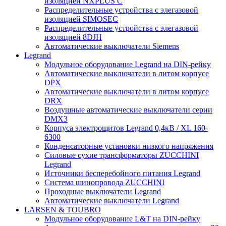
изоляцией NXPLUS C
Распределительные устройства с элегазовой
изоляцией SIMOSEC
Распределительные устройства с элегазовой
изоляцией 8DJH
Автоматические выключатели Siemens
Legrand
Модульное оборудование Legrand на DIN-рейку
Автоматические выключатели в литом корпусе
DPX
Автоматические выключатели в литом корпусе
DRX
Воздушные автоматические выключатели серии
DMX3
Корпуса электрощитов Legrand 0,4кВ / XL 160-
6300
Конденсаторные установки низкого напряжения
Силовые сухие трансформаторы ZUCCHINI
Legrand
Источники бесперебойного питания Legrand
Система шинопровода ZUCCHINI
Проходные выключатели Legrand
Автоматические выключатели Legrand
LARSEN & TOUBRO
Модульное оборудование L&T на DIN-рейку