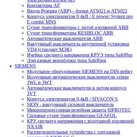
Контакторы AF
Ввода Резерва (АВР) – блоки ATS021 и ATS022
Корпуса электрощитов 0,4кВ / E power/ System pro
E combi/ MNS
Сухие трансформаторы с литой изоляцией ABB
Сухие трансформаторы RESIBLOC ABB
Автоматические выключатели ABB
Вакуумный выключатель внутренней установки
VD4 (стандарт МЭК)
Ячейки среднего напряжения КРУЭ типа SafePlus
Элегазовые моноблоки типа SafeRing
SIEMENS
Модульное оборудование SIEMENS на DIN-рейку
Воздушные автоматические выключатели серии
3WL и 3WT
Автоматические выключатели в литом корпусе
3VT
Корпуса электрощитов 0,4кВ / SIVACON S
SION - вакуумный силовой выключатель
Микропроцессорная релейная защита SIPROTEC
Силовые сухие трансформаторы GEAFOL
КРУ среднего напряжения с воздушной изоляцией
NXAIR
Распределительные устройства с элегазовой