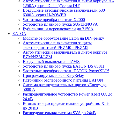
Автоматические выключатели в литом корпусе 20-
1250А (серия D-sine)/(серия DU)
Воздушные автоматические выключатели 630-
6300А, серия U-POWER
Частотные преобразователи X2000
Устройство плавного пуска SUPERNOVA
Рубильники и переключатели до 3150А
EATON
Модульное оборудование Eaton на DIN-рейку
Автоматические выключатели защиты
электродвигателей PKZM0 - PKZM5
Автоматический выключатель в литом корпусе
BZM/NZM/LZM
Воздушный выключатель IZMX
Устройство плавного пуска EATON DS7/S811+
Частотные преобразователи EATON PowerXL™
Программируемые реле EasyRelay
Источники бесперебойного питания EATON
Система распределительных щитов xEnergy до
5000 А
Распределительное устройство Power Xpert UX до
24 кВ
Компактное распределительное устройство Xiria
до 20 кВ
Распределительная система SVS до 24кВ