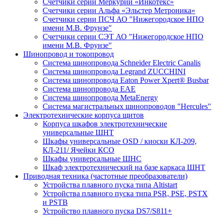
Счетчики серии Меркурий «Инкотекс»
Счетчики серии Альфа «Эльстер Метроника»
Счетчики серии ПСЧ АО "Нижегородское НПО
имени М.В. Фрунзе"
Счетчики серии СЭТ АО "Нижегородское НПО
имени М.В. Фрунзе"
Шинопровод и токопровод
Система шинопровода Schneider Electric Canalis
Система шинопровода Legrand ZUCCHINI
Система шинопровода Eaton Power Xpert® Busbar
Система шинопровода EAE
Система шинопровода MetaEnergy
Система магистральных шинопроводов "Hercules"
Электротехнические корпуса щитов
Корпуса шкафов электротехнические
универсальные ШНТ
Шкафы универсальные OSD / киоски КЛ-209,
КЛ-211/ Ячейки КСО
Шкафы универсальные ШНС
Шкаф электротехнический на базе каркаса ШНТ
Приводная техника (частотные преобразователи)
Устройства плавного пуска типа Altistart
Устройства плавного пуска типа PSR, PSE, PSTX
и PSTB
Устройство плавного пуска DS7/S811+