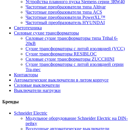
Устройства плавного пуска Siemens серии 3RW40
Частотные преобразователи типа Altivar
Частотные преобразователи типа ACS
Частотные преобразователи PowerXL™
Частотный преобразователь HYUNDAI
Светотехника
Силовые сухие трансформаторы
Силовые сухие трансформаторы типа Trihal 6-
20кВ
Сухие трансформаторы с литой изоляцией (VCC)
Сухие трансформаторы RESIBLOC
Силовые сухие трансформаторы ZUCCHINI
Сухие трансформаторы с литой изоляцией серии
Tra-mec
Контакторы
Автоматические выключатели в литом корпусе
Силовые выключатели
Выключатели нагрузки
Бренды
Schneider Electric
Модульное оборудование Schneider Electric на DIN-
рейку
Воздушные автоматические выключатели