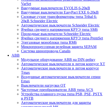
VarSet
Вакуумные выключатели EVOLIS 6-20кВ
Вакуумные выключатели EasyPact EXE 6-20кВ
Силовые сухие трансформаторы типа Trihal 6-
20кВ Schneider Electric
Автоматические выключатели Schneider Electric
Ячейки среднего напряжения КРУЭ типа SM6
Проходные выключатели Schneider Electric
Ячейки среднего напряжения КРУЭ типа PremSet
Элегазовые моноблоки типа RM6
Микропроцессорная релейная защита SEPAM
Система шинопровода Canalis
ABB
Модульное оборудование ABB на DIN-рейку
Автоматические выключатели в литом корпусе XT
Автоматические выключатели в литом корпусе
Tmax
Воздушные автоматические выключатели серии
Emax
Выключатели нагрузки OT
Частотные преобразователи ABB типа ACS
Устройства плавного пуска типа PSR, PSE, PSTX
и PSTB
Автоматические выключатели для защиты
электродвигателей MS