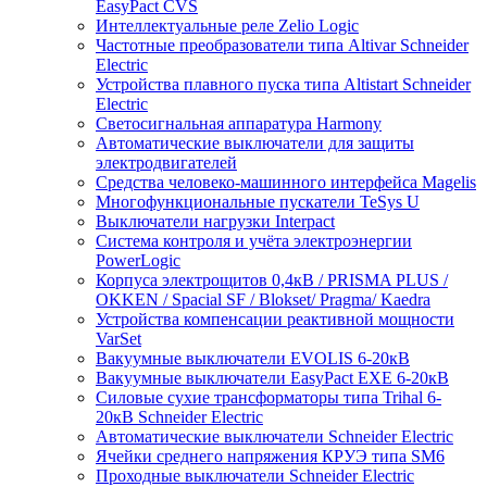
EasyPact CVS
Интеллектуальные реле Zelio Logic
Частотные преобразователи типа Altivar Schneider
Electric
Устройства плавного пуска типа Altistart Schneider
Electric
Светосигнальная аппаратура Harmony
Автоматические выключатели для защиты
электродвигателей
Средства человеко-машинного интерфейса Magelis
Многофункциональные пускатели TeSys U
Выключатели нагрузки Interpact
Система контроля и учёта электроэнергии
PowerLogic
Корпуса электрощитов 0,4кВ / PRISMA PLUS /
OKKEN / Spacial SF / Blokset/ Pragma/ Kaedra
Устройства компенсации реактивной мощности
VarSet
Вакуумные выключатели EVOLIS 6-20кВ
Вакуумные выключатели EasyPact EXE 6-20кВ
Силовые сухие трансформаторы типа Trihal 6-
20кВ Schneider Electric
Автоматические выключатели Schneider Electric
Ячейки среднего напряжения КРУЭ типа SM6
Проходные выключатели Schneider Electric