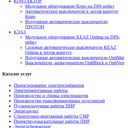
КОНТАКТОР
Модульное оборудование Кпро на DIN-рейку
Автоматические выключатели в литом корпусе
Кпро
Воздушные автоматические выключатели
ПРОТОН
КЭАЗ
Модульное оборудование KEAZ Optima на DIN-
рейку
Силовые автоматические выключатели KEAZ
Optima в литом корпусе
Воздушные автоматические выключатели OptiMat
Выключатели -разъединители OptiBlock и OptiVert
Каталог услуг
Проектирование электроснабжения
Электромонтажные работы
Производство и сборка электрощитов
Производство трансформаторных подстанций
Пусконаладочные работы ПНР
Энергоаудит
Строительно-монтажные работы СМР
Проектно-изыскательные работы ПИР
Энергосбережение