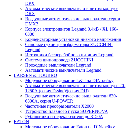
DPX
Автоматические выключатели в литом корпусе
DRX
Воздушные автоматические выключатели серии
DMX3
Корпуса электрощитов Legrand 0,4кВ / XL 160-
6300
Конденсаторные установки низкого напряжения
Силовые сухие трансформаторы ZUCCHINI
Legrand
Источники бесперебойного питания Legrand
Система шинопровода ZUCCHINI
Проходные выключатели Legrand
Автоматические выключатели Legrand
LARSEN & TOUBRO
Модульное оборудование L&T на DIN-рейку
Автоматические выключатели в литом корпусе 20-
1250А (серия D-sine)/(серия DU)
Воздушные автоматические выключатели 630-
6300А, серия U-POWER
Частотные преобразователи X2000
Устройство плавного пуска SUPERNOVA
Рубильники и переключатели до 3150А
EATON
Модульное оборудование Eaton на DIN-рейку