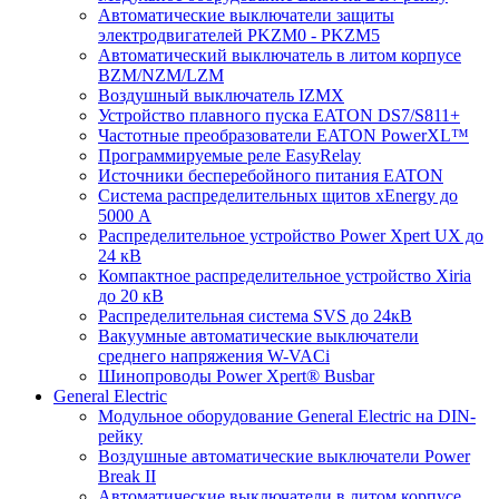
Автоматические выключатели защиты
электродвигателей PKZM0 - PKZM5
Автоматический выключатель в литом корпусе
BZM/NZM/LZM
Воздушный выключатель IZMX
Устройство плавного пуска EATON DS7/S811+
Частотные преобразователи EATON PowerXL™
Программируемые реле EasyRelay
Источники бесперебойного питания EATON
Система распределительных щитов xEnergy до
5000 А
Распределительное устройство Power Xpert UX до
24 кВ
Компактное распределительное устройство Xiria
до 20 кВ
Распределительная система SVS до 24кВ
Вакуумные автоматические выключатели
среднего напряжения W-VACi
Шинопроводы Power Xpert® Busbar
General Electric
Модульное оборудование General Electric на DIN-
рейку
Воздушные автоматические выключатели Power
Break II
Автоматические выключатели в литом корпусе