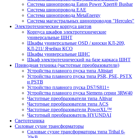
Система шинопровода Eaton Power Xpert® Busbar
Система шинопровода EAE
Система шинопровода MetaEnergy
Система магистральных шинопроводов "Hercules"
Электротехнические корпуса щитов
Корпуса шкафов электротехнические
универсальные ШНТ
Шкафы универсальные OSD / киоски КЛ-209,
КЛ-211/ Ячейки КСО
Шкафы универсальные ШНС
Шкаф электротехнический на базе каркаса ШНТ
Приводная техника (частотные преобразователи)
Устройства плавного пуска типа Altistart
Устройства плавного пуска типа PSR, PSE, PSTX
и PSTB
Устройство плавного пуска DS7/S811+
Устройства плавного пуска Siemens серии 3RW40
Частотные преобразователи типа Altivar
Частотные преобразователи типа ACS
Частотные преобразователи PowerXL™
Частотный преобразователь HYUNDAI
Светотехника
Силовые сухие трансформаторы
Силовые сухие трансформаторы типа Trihal 6-
20кВ