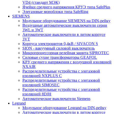
VD4 (стандарт МЭК)
Ячейки среднего напряжения КРУЭ типа SafePlus
Элегазовые моноблоки типа SafeRing
SIEMENS
Модульное оборудование SIEMENS на DIN-рейку
Воздушные автоматические выключатели серии
3WL и 3WT
Автоматические выключатели в литом корпусе
3VT
Корпуса электрощитов 0,4кВ / SIVACON S
SION - вакуумный силовой выключатель
Микропроцессорная релейная защита SIPROTEC
Силовые сухие трансформаторы GEAFOL
КРУ среднего напряжения с воздушной изоляцией
NXAIR
Распределительные устройства с элегазовой
изоляцией NXPLUS C
Распределительные устройства с элегазовой
изоляцией SIMOSEC
Распределительные устройства с элегазовой
изоляцией 8DJH
Автоматические выключатели Siemens
Legrand
Модульное оборудование Legrand на DIN-рейку
Автоматические выключатели в литом корпусе