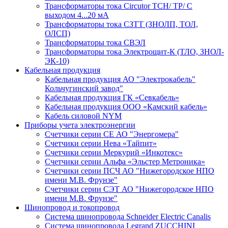
Трансформаторы тока Circutor TCH/ TP/ С
выходом 4...20 мА
Трансформаторы тока СЗТТ (ЗНОЛП, ТОЛ,
ОЛСП)
Трансформаторы тока СВЭЛ
Трансформаторы тока Электрощит-К (ТЛО, ЗНОЛ-
ЭК-10)
Кабельная продукция
Кабельная продукция АО "Электрокабель"
Кольчугинский завод"
Кабельная продукция ГК «Севкабель»
Кабельная продукция ООО «Камский кабель»
Кабель силовой NYM
Приборы учета электроэнергии
Счетчики серии СЕ АО "Энергомера"
Счетчики серии Нева «Тайпит»
Счетчики серии Меркурий «Инкотекс»
Счетчики серии Альфа «Эльстер Метроника»
Счетчики серии ПСЧ АО "Нижегородское НПО
имени М.В. Фрунзе"
Счетчики серии СЭТ АО "Нижегородское НПО
имени М.В. Фрунзе"
Шинопровод и токопровод
Система шинопровода Schneider Electric Canalis
Система шинопровода Legrand ZUCCHINI