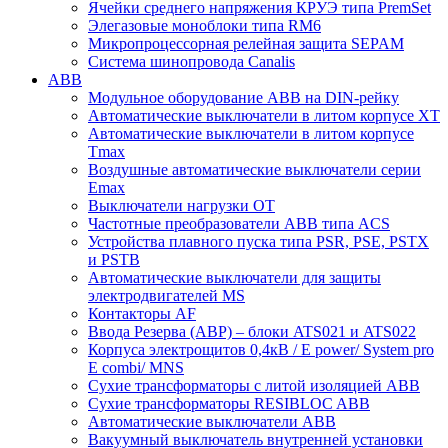
Ячейки среднего напряжения КРУЭ типа PremSet
Элегазовые моноблоки типа RM6
Микропроцессорная релейная защита SEPAM
Система шинопровода Canalis
ABB
Модульное оборудование ABB на DIN-рейку
Автоматические выключатели в литом корпусе XT
Автоматические выключатели в литом корпусе
Tmax
Воздушные автоматические выключатели серии
Emax
Выключатели нагрузки OT
Частотные преобразователи ABB типа ACS
Устройства плавного пуска типа PSR, PSE, PSTX
и PSTB
Автоматические выключатели для защиты
электродвигателей MS
Контакторы AF
Ввода Резерва (АВР) – блоки ATS021 и ATS022
Корпуса электрощитов 0,4кВ / E power/ System pro
E combi/ MNS
Сухие трансформаторы с литой изоляцией ABB
Сухие трансформаторы RESIBLOC ABB
Автоматические выключатели ABB
Вакуумный выключатель внутренней установки