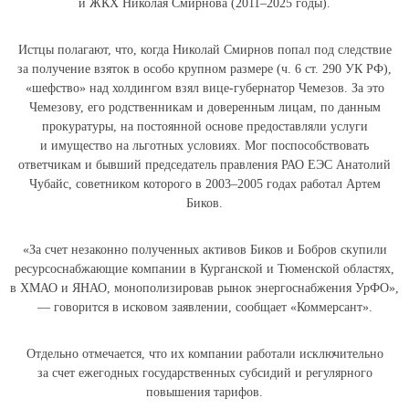
и ЖКХ Николая Смирнова (2011–2025 годы).
Истцы полагают, что, когда Николай Смирнов попал под следствие
за получение взяток в особо крупном размере (ч. 6 ст. 290 УК РФ),
«шефство» над холдингом взял вице-губернатор Чемезов. За это
Чемезову, его родственникам и доверенным лицам, по данным
прокуратуры, на постоянной основе предоставляли услуги
и имущество на льготных условиях. Мог поспособствовать
ответчикам и бывший председатель правления РАО ЕЭС Анатолий
Чубайс, советником которого в 2003–2005 годах работал Артем
Биков.
«За счет незаконно полученных активов Биков и Бобров скупили
ресурсоснабжающие компании в Курганской и Тюменской областях,
в ХМАО и ЯНАО, монополизировав рынок энергоснабжения УрФО»,
— говорится в исковом заявлении, сообщает «Коммерсант».
Отдельно отмечается, что их компании работали исключительно
за счет ежегодных государственных субсидий и регулярного
повышения тарифов.