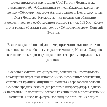
совета директоров корпорации СТС Татьяну Черных и экс-
руководителя АО «Объединенная теплоснабжающая компания»
(«дочка» «Облкоммунэнерго») Антона Боликова. Под стражу взяли
и Олега Чемезова. Каждому из них предъявили обвинение
в мошенничестве в особо крупном размере (ч. 4 ст. 159 УК). Кроме
того, в розыск объявлен гендиректор «Облкоммунэнерго» Дмитрий
Буданов.
В ходе заседаний по избранию мер пресечения выяснилось, что
показания на всех обвиняемых дал экс-министр Николай Смирнов,
в отношении которого суд ограничился запретом определенных
действий.
Следствие считает, что фигуранты, ссылаясь на необходимость
возмещения затрат при исполнении концессионных соглашений,
совершили крупные хищения из бюджета Свердловской области.
Средства предназначались для развития инфраструктуры, однако
их направили на погашение долгов Объединенной теплоснабжающей
компании. Никто из фигурантов вину не признал, их защита
обжалует аресты, пишет «Коммерсант».