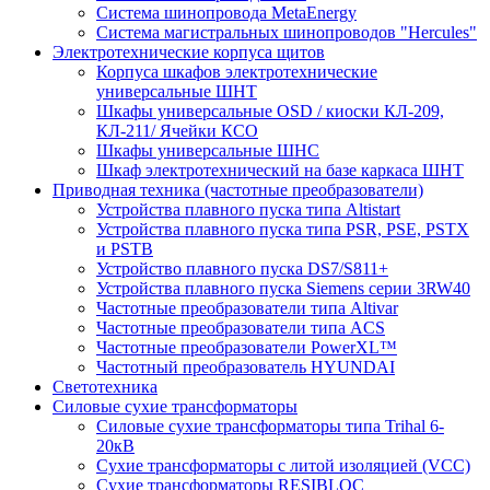
Система шинопровода MetaEnergy
Система магистральных шинопроводов "Hercules"
Электротехнические корпуса щитов
Корпуса шкафов электротехнические
универсальные ШНТ
Шкафы универсальные OSD / киоски КЛ-209,
КЛ-211/ Ячейки КСО
Шкафы универсальные ШНС
Шкаф электротехнический на базе каркаса ШНТ
Приводная техника (частотные преобразователи)
Устройства плавного пуска типа Altistart
Устройства плавного пуска типа PSR, PSE, PSTX
и PSTB
Устройство плавного пуска DS7/S811+
Устройства плавного пуска Siemens серии 3RW40
Частотные преобразователи типа Altivar
Частотные преобразователи типа ACS
Частотные преобразователи PowerXL™
Частотный преобразователь HYUNDAI
Светотехника
Силовые сухие трансформаторы
Силовые сухие трансформаторы типа Trihal 6-
20кВ
Сухие трансформаторы с литой изоляцией (VCC)
Сухие трансформаторы RESIBLOC