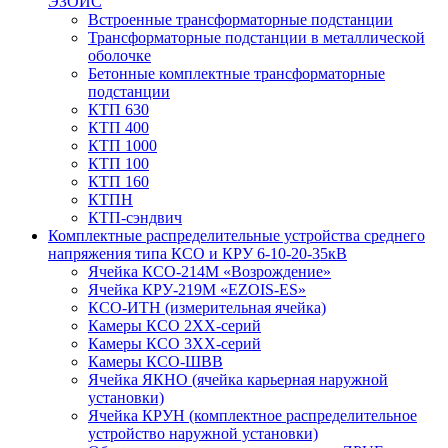
ЭЗОИС
Встроенные трансформаторные подстанции
Трансформаторные подстанции в металлической
оболочке
Бетонные комплектные трансформаторные
подстанции
КТП 630
КТП 400
КТП 1000
КТП 100
КТП 160
КТПН
КТП-сэндвич
Комплектные распределительные устройства среднего
напряжения типа КСО и КРУ 6-10-20-35кВ
Ячейка КСО-214М «Возрождение»
Ячейка КРУ-219М «EZOIS-ES»
КСО-ИТН (измерительная ячейка)
Камеры КСО 2ХХ-серий
Камеры КСО 3ХХ-серий
Камеры КСО-ШВВ
Ячейка ЯКНО (ячейка карьерная наружной
установки)
Ячейка КРУН (комплектное распределительное
устройство наружной установки)