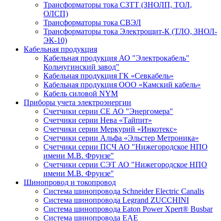
Трансформаторы тока СЗТТ (ЗНОЛП, ТОЛ,
ОЛСП)
Трансформаторы тока СВЭЛ
Трансформаторы тока Электрощит-К (ТЛО, ЗНОЛ-
ЭК-10)
Кабельная продукция
Кабельная продукция АО "Электрокабель"
Кольчугинский завод"
Кабельная продукция ГК «Севкабель»
Кабельная продукция ООО «Камский кабель»
Кабель силовой NYM
Приборы учета электроэнергии
Счетчики серии СЕ АО "Энергомера"
Счетчики серии Нева «Тайпит»
Счетчики серии Меркурий «Инкотекс»
Счетчики серии Альфа «Эльстер Метроника»
Счетчики серии ПСЧ АО "Нижегородское НПО
имени М.В. Фрунзе"
Счетчики серии СЭТ АО "Нижегородское НПО
имени М.В. Фрунзе"
Шинопровод и токопровод
Система шинопровода Schneider Electric Canalis
Система шинопровода Legrand ZUCCHINI
Система шинопровода Eaton Power Xpert® Busbar
Система шинопровода EAE