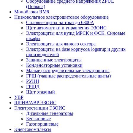
Оборудование среднего напряжения ZPUE
(Польша)
Моноблоки RM6
Низковольтное электрощитовое оборудование
Силовые щиты на токи до 6300А
Щит автоматики и управления ЭЗОИС
Электрощиты для нужд МРСК и ФСК. Силовые
шкафы
Электрощиты для жилого сектора
Электрощиты на базе корпусов logstrup и других
производителей
Защищенные электрощиты
Конденсаторные установки
Малые распределительные электрощиты
ГРЩ (главные распределительные щиты)
РУНН
ГРЩД
Щит этажный
УВР
ЩРНВ/АВР ЭЗОИС
Электростанции ЭЗОИС
Дизельные генераторы
Бензиновые
Газопоршневые
Энергокомплексы