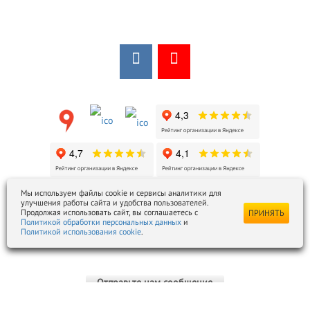
Мы в соцсетях:
Мы в открытых источниках:
Мы используем файлы cookie и сервисы аналитики для
улучшения работы сайта и удобства пользователей.
ezois@ezois-es.ru
- отдел продаж
Продолжая использовать сайт, вы соглашаетесь с
ПРИНЯТЬ
snab@ezois-es.ru
- отдел комплексных поставок
Политикой обработки персональных данных
и
Политикой использования cookie
.
office@ezois-es.ru
- почта для предложений
Отправьте нам сообщение