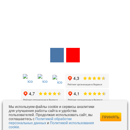
Мы в соцсетях:
Мы в открытых источниках:
Мы используем файлы cookie и сервисы аналитики
для улучшения работы сайта и удобства
пользователей. Продолжая использовать сайт, вы
ezois@ezois-es.ru
- отдел продаж
ПРИНЯТЬ
соглашаетесь с
Политикой обработки
snab@ezois-es.ru
- отдел комплексных поставок
персональных данных
и
Политикой использования
cookie
.
office@ezois-es.ru
- почта для предложений