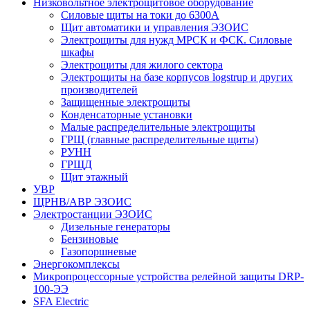
Низковольтное электрощитовое оборудование
Силовые щиты на токи до 6300А
Щит автоматики и управления ЭЗОИС
Электрощиты для нужд МРСК и ФСК. Силовые
шкафы
Электрощиты для жилого сектора
Электрощиты на базе корпусов logstrup и других
производителей
Защищенные электрощиты
Конденсаторные установки
Малые распределительные электрощиты
ГРЩ (главные распределительные щиты)
РУНН
ГРЩД
Щит этажный
УВР
ЩРНВ/АВР ЭЗОИС
Электростанции ЭЗОИС
Дизельные генераторы
Бензиновые
Газопоршневые
Энергокомплексы
Микропроцессорные устройства релейной защиты DRP-
100-ЭЭ
SFA Electric