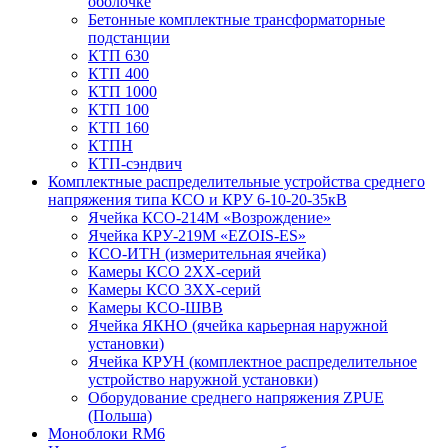
оболочке
Бетонные комплектные трансформаторные
подстанции
КТП 630
КТП 400
КТП 1000
КТП 100
КТП 160
КТПН
КТП-сэндвич
Комплектные распределительные устройства среднего
напряжения типа КСО и КРУ 6-10-20-35кВ
Ячейка КСО-214М «Возрождение»
Ячейка КРУ-219М «EZOIS-ES»
КСО-ИТН (измерительная ячейка)
Камеры КСО 2ХХ-серий
Камеры КСО 3ХХ-серий
Камеры КСО-ШВВ
Ячейка ЯКНО (ячейка карьерная наружной
установки)
Ячейка КРУН (комплектное распределительное
устройство наружной установки)
Оборудование среднего напряжения ZPUE
(Польша)
Моноблоки RM6