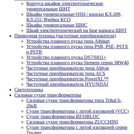
Корпуса шкафов электротехнические
универсальные ШНТ
Шкафы универсальные OSD / киоски КЛ-209,
КЛ-211/ Ячейки КСО
Шкафы универсальные ШНС
Шкаф электротехнический на базе каркаса ШНТ
Приводная техника (частотные преобразователи)
Устройства плавного пуска типа Altistart
Устройства плавного пуска типа PSR, PSE, PSTX
и PSTB
Устройство плавного пуска DS7/S811+
Устройства плавного пуска Siemens серии 3RW40
Частотные преобразователи типа Altivar
Частотные преобразователи типа ACS
Частотные преобразователи PowerXL™
Частотный преобразователь HYUNDAI
Светотехника
Силовые сухие трансформаторы
Силовые сухие трансформаторы типа Trihal 6-
20кВ
Сухие трансформаторы с литой изоляцией (VCC)
Сухие трансформаторы RESIBLOC
Силовые сухие трансформаторы ZUCCHINI
Сухие трансформаторы с литой изоляцией серии
Tra-mec