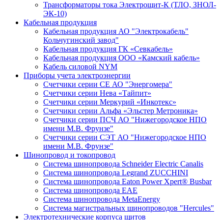
Трансформаторы тока Электрощит-К (ТЛО, ЗНОЛ-
ЭК-10)
Кабельная продукция
Кабельная продукция АО "Электрокабель"
Кольчугинский завод"
Кабельная продукция ГК «Севкабель»
Кабельная продукция ООО «Камский кабель»
Кабель силовой NYM
Приборы учета электроэнергии
Счетчики серии СЕ АО "Энергомера"
Счетчики серии Нева «Тайпит»
Счетчики серии Меркурий «Инкотекс»
Счетчики серии Альфа «Эльстер Метроника»
Счетчики серии ПСЧ АО "Нижегородское НПО
имени М.В. Фрунзе"
Счетчики серии СЭТ АО "Нижегородское НПО
имени М.В. Фрунзе"
Шинопровод и токопровод
Система шинопровода Schneider Electric Canalis
Система шинопровода Legrand ZUCCHINI
Система шинопровода Eaton Power Xpert® Busbar
Система шинопровода EAE
Система шинопровода MetaEnergy
Система магистральных шинопроводов "Hercules"
Электротехнические корпуса щитов