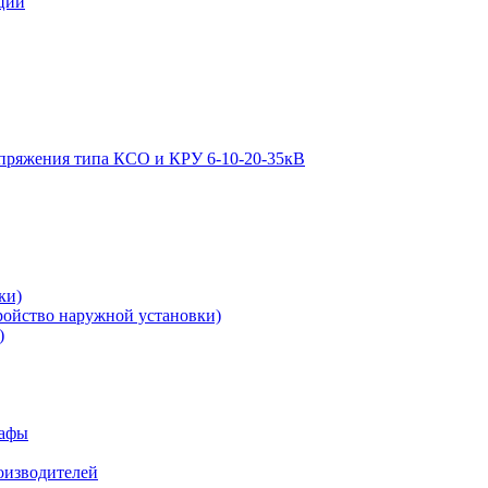
ции
апряжения типа КСО и КРУ 6-10-20-35кВ
ки)
ройство наружной установки)
)
кафы
роизводителей