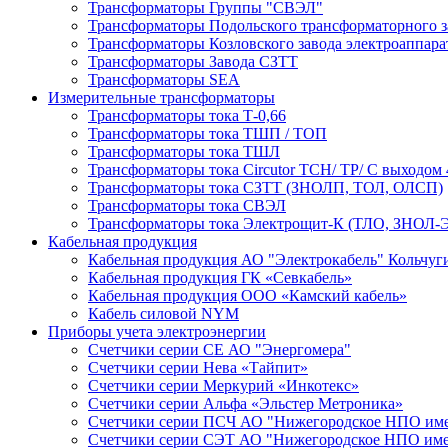
Трансформаторы Группы "СВЭЛ"
Трансформаторы Подольского трансформаторного з
Трансформаторы Козловского завода электроаппар
Трансформаторы Завода СЗТТ
Трансформаторы SEA
Измерительные трансформаторы
Трансформаторы тока Т-0,66
Трансформаторы тока ТШП / ТОП
Трансформаторы тока ТШЛ
Трансформаторы тока Circutor TCH/ TP/ С выходом 
Трансформаторы тока СЗТТ (ЗНОЛП, ТОЛ, ОЛСП)
Трансформаторы тока СВЭЛ
Трансформаторы тока Электрощит-К (ТЛО, ЗНОЛ-Э
Кабельная продукция
Кабельная продукция АО "Электрокабель" Кольчуг
Кабельная продукция ГК «Севкабель»
Кабельная продукция ООО «Камский кабель»
Кабель силовой NYM
Приборы учета электроэнергии
Счетчики серии СЕ АО "Энергомера"
Счетчики серии Нева «Тайпит»
Счетчики серии Меркурий «Инкотекс»
Счетчики серии Альфа «Эльстер Метроника»
Счетчики серии ПСЧ АО "Нижегородское НПО име
Счетчики серии СЭТ АО "Нижегородское НПО име