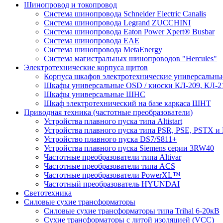
Шинопровод и токопровод
Система шинопровода Schneider Electric Canalis
Система шинопровода Legrand ZUCCHINI
Система шинопровода Eaton Power Xpert® Busbar
Система шинопровода EAE
Система шинопровода MetaEnergy
Система магистральных шинопроводов "Hercules"
Электротехнические корпуса щитов
Корпуса шкафов электротехнические универсальн
Шкафы универсальные OSD / киоски КЛ-209, КЛ-2
Шкафы универсальные ШНС
Шкаф электротехнический на базе каркаса ШНТ
Приводная техника (частотные преобразователи)
Устройства плавного пуска типа Altistart
Устройства плавного пуска типа PSR, PSE, PSTX и
Устройство плавного пуска DS7/S811+
Устройства плавного пуска Siemens серии 3RW40
Частотные преобразователи типа Altivar
Частотные преобразователи типа ACS
Частотные преобразователи PowerXL™
Частотный преобразователь HYUNDAI
Светотехника
Силовые сухие трансформаторы
Силовые сухие трансформаторы типа Trihal 6-20кВ
Сухие трансформаторы с литой изоляцией (VCC)