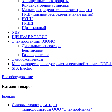
Защищенные электрощиты
Конденсаторные установки
Малые распределительные электрощиты
ГРЩ (главные распределительные щиты)
РУНН
ГРЩД
Щит этажный
УВР
ЩРНВ/АВР ЭЗОИС
Электростанции ЭЗОИС
Дизельные генераторы
Бензиновые
Газопоршневые
Энергокомплексы
Микропроцессорные устройства релейной защиты DRP-
SFA Electric
Все оборудование
Каталог товаров
Бренды
Силовые трансформаторы
Трансформаторы ООО "Электрофизика"