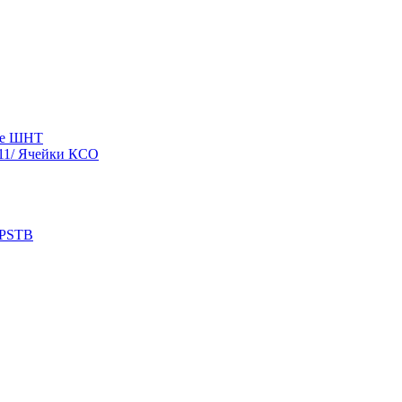
ые ШНТ
11/ Ячейки КСО
 PSTB