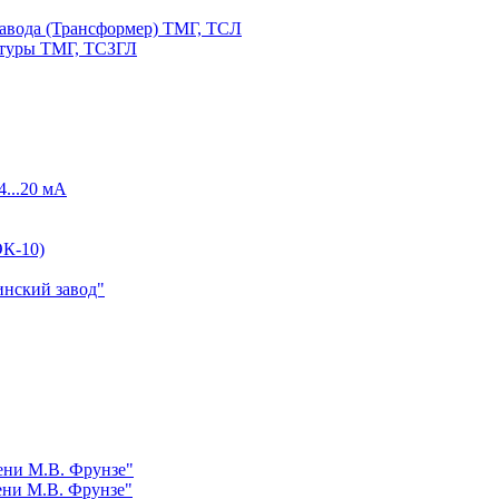
авода (Трансформер) ТМГ, ТСЛ
атуры ТМГ, ТСЗГЛ
4...20 мА
К-10)
инский завод"
ни М.В. Фрунзе"
ни М.В. Фрунзе"