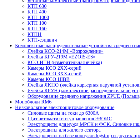
Бетонные комплектные трансформаторные подстан
КТП 630
КТП 400
КТП 1000
КТП 100
КТП 160
КТПН
КТП-сэндвич
Комплектные распределительные устройства среднего н
Ячейка КСО-214М «Возрождение»
Ячейка КРУ-219М «EZOIS-ES»
КСО-ИТН (измерительная ячейка)
Камеры КСО 2ХХ-серий
Камеры КСО 3ХХ-серий
Камеры КСО-ШВВ
Ячейка ЯКНО (ячейка карьерная наружной установ
Ячейка КРУН (комплектное распределительное уст
Оборудование среднего напряжения ZPUE (Польша
Моноблоки RM6
Низковольтное электрощитовое оборудование
Силовые щиты на токи до 6300А
Щит автоматики и управления ЭЗОИС
Электрощиты для нужд МРСК и ФСК. Силовые ш
Электрощиты для жилого сектора
Электрощиты на базе корпусов logstrup и других п