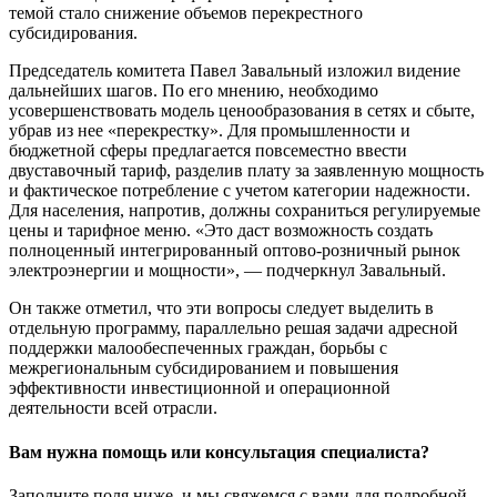
темой стало снижение объемов перекрестного
субсидирования.
Председатель комитета Павел Завальный изложил видение
дальнейших шагов. По его мнению, необходимо
усовершенствовать модель ценообразования в сетях и сбыте,
убрав из нее «перекрестку». Для промышленности и
бюджетной сферы предлагается повсеместно ввести
двуставочный тариф, разделив плату за заявленную мощность
и фактическое потребление с учетом категории надежности.
Для населения, напротив, должны сохраниться регулируемые
цены и тарифное меню. «Это даст возможность создать
полноценный интегрированный оптово-розничный рынок
электроэнергии и мощности», — подчеркнул Завальный.
Он также отметил, что эти вопросы следует выделить в
отдельную программу, параллельно решая задачи адресной
поддержки малообеспеченных граждан, борьбы с
межрегиональным субсидированием и повышения
эффективности инвестиционной и операционной
деятельности всей отрасли.
Вам нужна помощь или консультация специалиста?
Заполните поля ниже, и мы свяжемся с вами для подробной