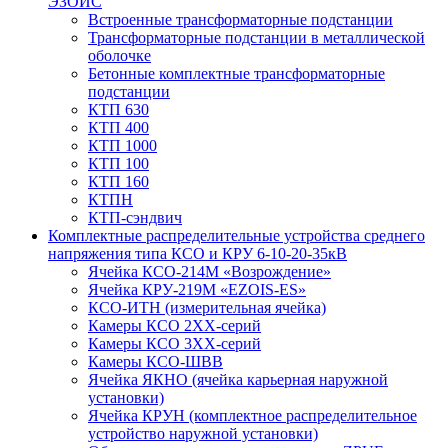
ЭЗОИС
Встроенные трансформаторные подстанции
Трансформаторные подстанции в металлической
оболочке
Бетонные комплектные трансформаторные
подстанции
КТП 630
КТП 400
КТП 1000
КТП 100
КТП 160
КТПН
КТП-сэндвич
Комплектные распределительные устройства среднего
напряжения типа КСО и КРУ 6-10-20-35кВ
Ячейка КСО-214М «Возрождение»
Ячейка КРУ-219М «EZOIS-ES»
КСО-ИТН (измерительная ячейка)
Камеры КСО 2ХХ-серий
Камеры КСО 3ХХ-серий
Камеры КСО-ШВВ
Ячейка ЯКНО (ячейка карьерная наружной
установки)
Ячейка КРУН (комплектное распределительное
устройство наружной установки)