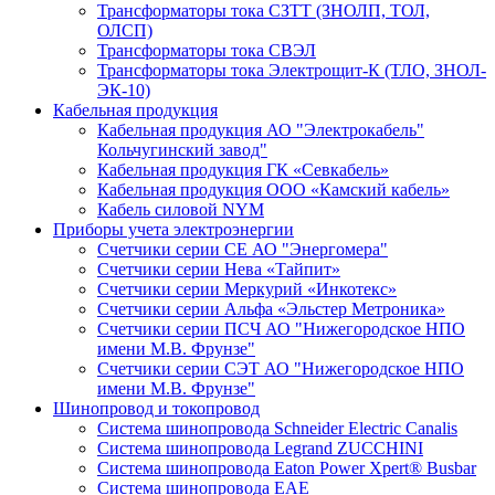
Трансформаторы тока СЗТТ (ЗНОЛП, ТОЛ,
ОЛСП)
Трансформаторы тока СВЭЛ
Трансформаторы тока Электрощит-К (ТЛО, ЗНОЛ-
ЭК-10)
Кабельная продукция
Кабельная продукция АО "Электрокабель"
Кольчугинский завод"
Кабельная продукция ГК «Севкабель»
Кабельная продукция ООО «Камский кабель»
Кабель силовой NYM
Приборы учета электроэнергии
Счетчики серии СЕ АО "Энергомера"
Счетчики серии Нева «Тайпит»
Счетчики серии Меркурий «Инкотекс»
Счетчики серии Альфа «Эльстер Метроника»
Счетчики серии ПСЧ АО "Нижегородское НПО
имени М.В. Фрунзе"
Счетчики серии СЭТ АО "Нижегородское НПО
имени М.В. Фрунзе"
Шинопровод и токопровод
Система шинопровода Schneider Electric Canalis
Система шинопровода Legrand ZUCCHINI
Система шинопровода Eaton Power Xpert® Busbar
Система шинопровода EAE