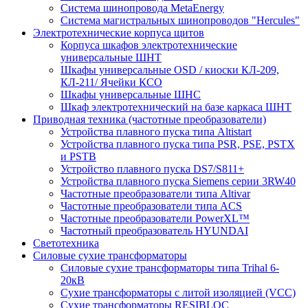
Система шинопровода MetaEnergy
Система магистральных шинопроводов "Hercules"
Электротехнические корпуса щитов
Корпуса шкафов электротехнические
универсальные ШНТ
Шкафы универсальные OSD / киоски КЛ-209,
КЛ-211/ Ячейки КСО
Шкафы универсальные ШНС
Шкаф электротехнический на базе каркаса ШНТ
Приводная техника (частотные преобразователи)
Устройства плавного пуска типа Altistart
Устройства плавного пуска типа PSR, PSE, PSTX
и PSTB
Устройство плавного пуска DS7/S811+
Устройства плавного пуска Siemens серии 3RW40
Частотные преобразователи типа Altivar
Частотные преобразователи типа ACS
Частотные преобразователи PowerXL™
Частотный преобразователь HYUNDAI
Светотехника
Силовые сухие трансформаторы
Силовые сухие трансформаторы типа Trihal 6-
20кВ
Сухие трансформаторы с литой изоляцией (VCC)
Сухие трансформаторы RESIBLOC