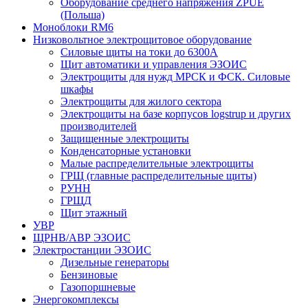
Оборудование среднего напряжения ZPUE
(Польша)
Моноблоки RM6
Низковольтное электрощитовое оборудование
Силовые щиты на токи до 6300А
Щит автоматики и управления ЭЗОИС
Электрощиты для нужд МРСК и ФСК. Силовые
шкафы
Электрощиты для жилого сектора
Электрощиты на базе корпусов logstrup и других
производителей
Защищенные электрощиты
Конденсаторные установки
Малые распределительные электрощиты
ГРЩ (главные распределительные щиты)
РУНН
ГРЩД
Щит этажный
УВР
ЩРНВ/АВР ЭЗОИС
Электростанции ЭЗОИС
Дизельные генераторы
Бензиновые
Газопоршневые
Энергокомплексы