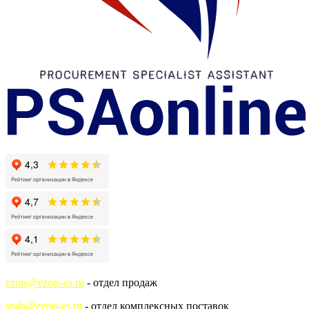
ezois@ezois-es.ru
- отдел продаж
snab@ezois-es.ru
- отдел комплексных поставок