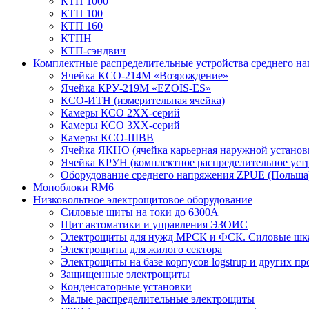
КТП 1000
КТП 100
КТП 160
КТПН
КТП-сэндвич
Комплектные распределительные устройства среднего н
Ячейка КСО-214М «Возрождение»
Ячейка КРУ-219М «EZOIS-ES»
КСО-ИТН (измерительная ячейка)
Камеры КСО 2ХХ-серий
Камеры КСО 3ХХ-серий
Камеры КСО-ШВВ
Ячейка ЯКНО (ячейка карьерная наружной установ
Ячейка КРУН (комплектное распределительное уст
Оборудование среднего напряжения ZPUE (Польша
Моноблоки RM6
Низковольтное электрощитовое оборудование
Силовые щиты на токи до 6300А
Щит автоматики и управления ЭЗОИС
Электрощиты для нужд МРСК и ФСК. Силовые ш
Электрощиты для жилого сектора
Электрощиты на базе корпусов logstrup и других п
Защищенные электрощиты
Конденсаторные установки
Малые распределительные электрощиты