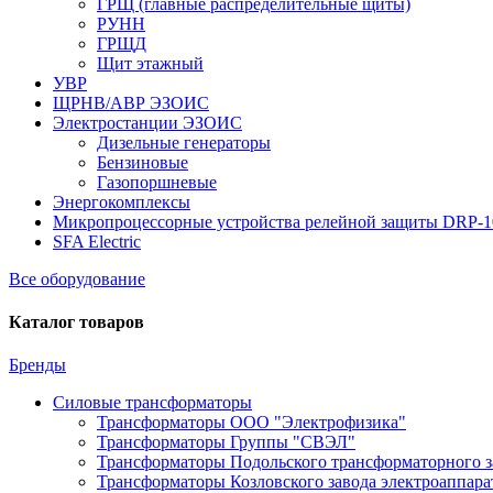
ГРЩ (главные распределительные щиты)
РУНН
ГРЩД
Щит этажный
УВР
ЩРНВ/АВР ЭЗОИС
Электростанции ЭЗОИС
Дизельные генераторы
Бензиновые
Газопоршневые
Энергокомплексы
Микропроцессорные устройства релейной защиты DRP-
SFA Electric
Все оборудование
Каталог товаров
Бренды
Силовые трансформаторы
Трансформаторы ООО "Электрофизика"
Трансформаторы Группы "СВЭЛ"
Трансформаторы Подольского трансформаторного з
Трансформаторы Козловского завода электроаппар