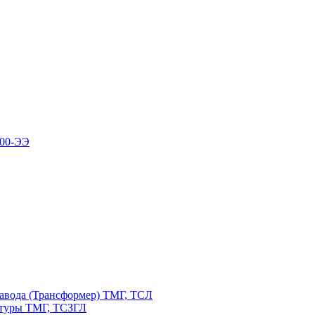
100-ЭЭ
авода (Трансформер) ТМГ, ТСЛ
атуры ТМГ, ТСЗГЛ