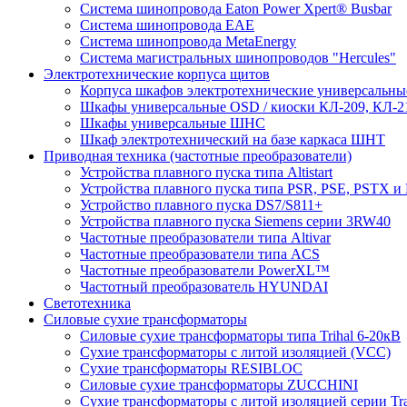
Система шинопровода Eaton Power Xpert® Busbar
Система шинопровода EAE
Система шинопровода MetaEnergy
Система магистральных шинопроводов "Hercules"
Электротехнические корпуса щитов
Корпуса шкафов электротехнические универсальн
Шкафы универсальные OSD / киоски КЛ-209, КЛ-2
Шкафы универсальные ШНС
Шкаф электротехнический на базе каркаса ШНТ
Приводная техника (частотные преобразователи)
Устройства плавного пуска типа Altistart
Устройства плавного пуска типа PSR, PSE, PSTX и
Устройство плавного пуска DS7/S811+
Устройства плавного пуска Siemens серии 3RW40
Частотные преобразователи типа Altivar
Частотные преобразователи типа ACS
Частотные преобразователи PowerXL™
Частотный преобразователь HYUNDAI
Светотехника
Силовые сухие трансформаторы
Силовые сухие трансформаторы типа Trihal 6-20кВ
Сухие трансформаторы с литой изоляцией (VCC)
Сухие трансформаторы RESIBLOC
Силовые сухие трансформаторы ZUCCHINI
Сухие трансформаторы с литой изоляцией серии Tr