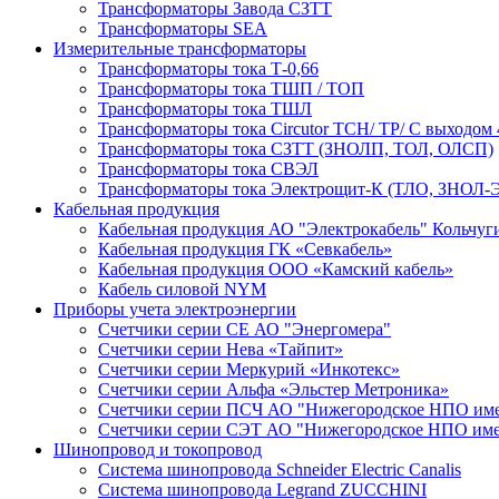
Трансформаторы Завода СЗТТ
Трансформаторы SEA
Измерительные трансформаторы
Трансформаторы тока Т-0,66
Трансформаторы тока ТШП / ТОП
Трансформаторы тока ТШЛ
Трансформаторы тока Circutor TCH/ TP/ С выходом 
Трансформаторы тока СЗТТ (ЗНОЛП, ТОЛ, ОЛСП)
Трансформаторы тока СВЭЛ
Трансформаторы тока Электрощит-К (ТЛО, ЗНОЛ-Э
Кабельная продукция
Кабельная продукция АО "Электрокабель" Кольчуг
Кабельная продукция ГК «Севкабель»
Кабельная продукция ООО «Камский кабель»
Кабель силовой NYM
Приборы учета электроэнергии
Счетчики серии СЕ АО "Энергомера"
Счетчики серии Нева «Тайпит»
Счетчики серии Меркурий «Инкотекс»
Счетчики серии Альфа «Эльстер Метроника»
Счетчики серии ПСЧ АО "Нижегородское НПО име
Счетчики серии СЭТ АО "Нижегородское НПО име
Шинопровод и токопровод
Система шинопровода Schneider Electric Canalis
Система шинопровода Legrand ZUCCHINI