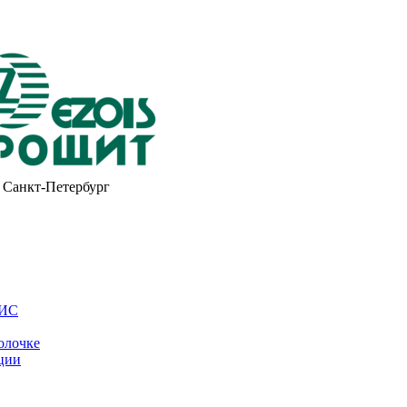
Санкт-Петербург
ОИС
олочке
ции