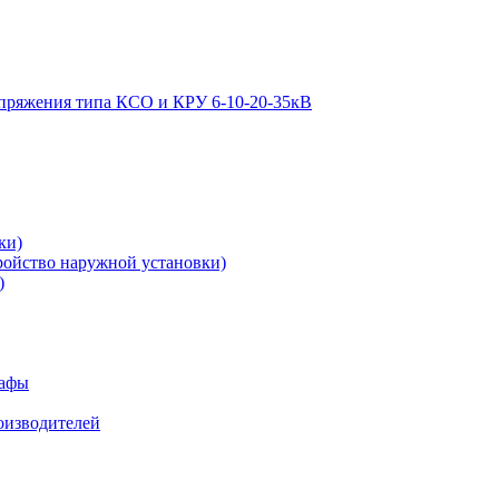
апряжения типа КСО и КРУ 6-10-20-35кВ
ки)
ройство наружной установки)
)
кафы
роизводителей