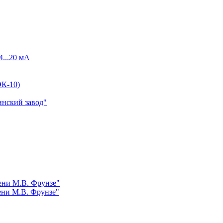
4...20 мА
К-10)
инский завод"
ни М.В. Фрунзе"
ни М.В. Фрунзе"