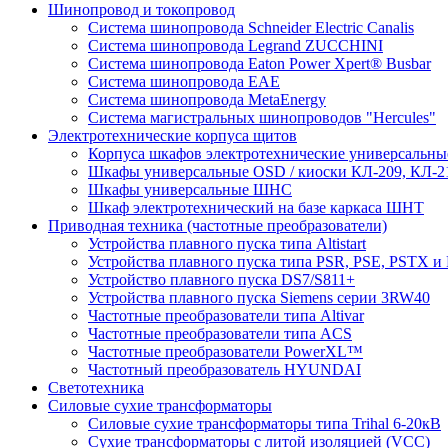
Шинопровод и токопровод
Система шинопровода Schneider Electric Canalis
Система шинопровода Legrand ZUCCHINI
Система шинопровода Eaton Power Xpert® Busbar
Система шинопровода EAE
Система шинопровода MetaEnergy
Система магистральных шинопроводов "Hercules"
Электротехнические корпуса щитов
Корпуса шкафов электротехнические универсальн
Шкафы универсальные OSD / киоски КЛ-209, КЛ-2
Шкафы универсальные ШНС
Шкаф электротехнический на базе каркаса ШНТ
Приводная техника (частотные преобразователи)
Устройства плавного пуска типа Altistart
Устройства плавного пуска типа PSR, PSE, PSTX и
Устройство плавного пуска DS7/S811+
Устройства плавного пуска Siemens серии 3RW40
Частотные преобразователи типа Altivar
Частотные преобразователи типа ACS
Частотные преобразователи PowerXL™
Частотный преобразователь HYUNDAI
Светотехника
Силовые сухие трансформаторы
Силовые сухие трансформаторы типа Trihal 6-20кВ
Сухие трансформаторы с литой изоляцией (VCC)