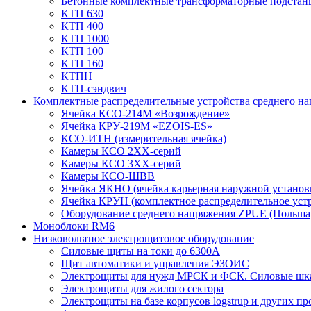
Бетонные комплектные трансформаторные подстан
КТП 630
КТП 400
КТП 1000
КТП 100
КТП 160
КТПН
КТП-сэндвич
Комплектные распределительные устройства среднего н
Ячейка КСО-214М «Возрождение»
Ячейка КРУ-219М «EZOIS-ES»
КСО-ИТН (измерительная ячейка)
Камеры КСО 2ХХ-серий
Камеры КСО 3ХХ-серий
Камеры КСО-ШВВ
Ячейка ЯКНО (ячейка карьерная наружной установ
Ячейка КРУН (комплектное распределительное уст
Оборудование среднего напряжения ZPUE (Польша
Моноблоки RM6
Низковольтное электрощитовое оборудование
Силовые щиты на токи до 6300А
Щит автоматики и управления ЭЗОИС
Электрощиты для нужд МРСК и ФСК. Силовые ш
Электрощиты для жилого сектора
Электрощиты на базе корпусов logstrup и других п