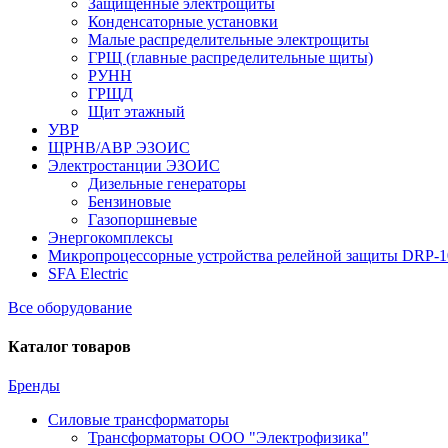
Защищенные электрощиты
Конденсаторные установки
Малые распределительные электрощиты
ГРЩ (главные распределительные щиты)
РУНН
ГРЩД
Щит этажный
УВР
ЩРНВ/АВР ЭЗОИС
Электростанции ЭЗОИС
Дизельные генераторы
Бензиновые
Газопоршневые
Энергокомплексы
Микропроцессорные устройства релейной защиты DRP-
SFA Electric
Все оборудование
Каталог товаров
Бренды
Силовые трансформаторы
Трансформаторы ООО "Электрофизика"