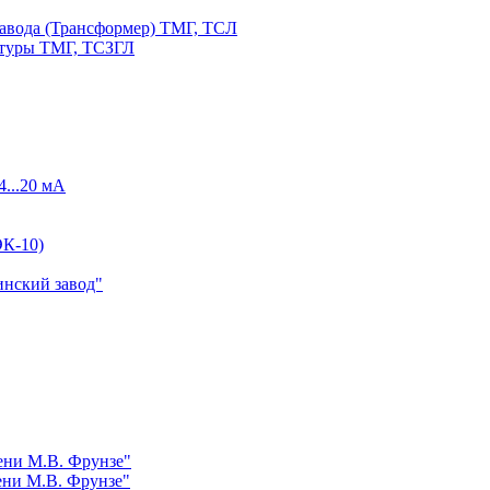
авода (Трансформер) ТМГ, ТСЛ
атуры ТМГ, ТСЗГЛ
4...20 мА
К-10)
инский завод"
ни М.В. Фрунзе"
ни М.В. Фрунзе"