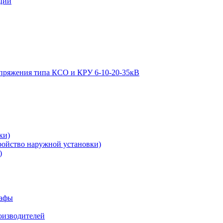
ции
апряжения типа КСО и КРУ 6-10-20-35кВ
ки)
ройство наружной установки)
)
кафы
роизводителей