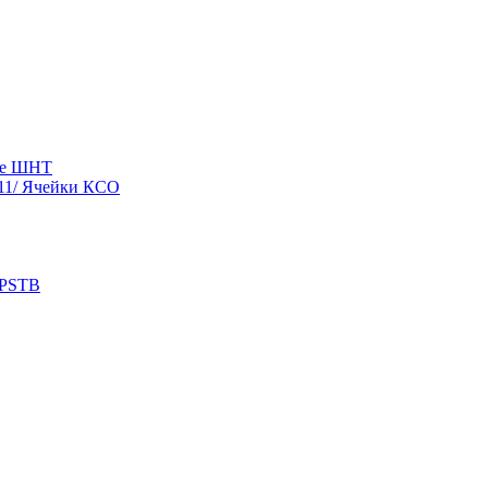
ые ШНТ
11/ Ячейки КСО
 PSTB