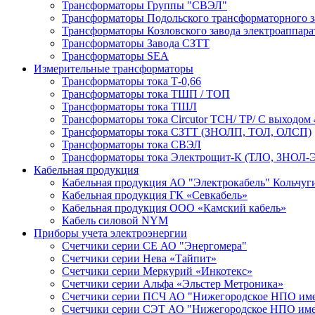
Трансформаторы Группы "СВЭЛ"
Трансформаторы Подольского трансформаторного з
Трансформаторы Козловского завода электроаппар
Трансформаторы Завода СЗТТ
Трансформаторы SEA
Измерительные трансформаторы
Трансформаторы тока Т-0,66
Трансформаторы тока ТШП / ТОП
Трансформаторы тока ТШЛ
Трансформаторы тока Circutor TCH/ TP/ С выходом 
Трансформаторы тока СЗТТ (ЗНОЛП, ТОЛ, ОЛСП)
Трансформаторы тока СВЭЛ
Трансформаторы тока Электрощит-К (ТЛО, ЗНОЛ-Э
Кабельная продукция
Кабельная продукция АО "Электрокабель" Кольчуг
Кабельная продукция ГК «Севкабель»
Кабельная продукция ООО «Камский кабель»
Кабель силовой NYM
Приборы учета электроэнергии
Счетчики серии СЕ АО "Энергомера"
Счетчики серии Нева «Тайпит»
Счетчики серии Меркурий «Инкотекс»
Счетчики серии Альфа «Эльстер Метроника»
Счетчики серии ПСЧ АО "Нижегородское НПО име
Счетчики серии СЭТ АО "Нижегородское НПО име