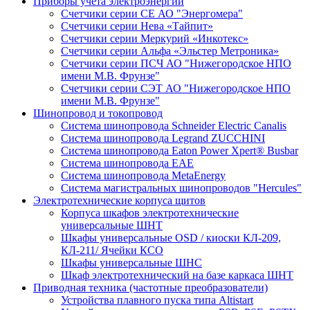
Приборы учета электроэнергии
Счетчики серии СЕ АО "Энергомера"
Счетчики серии Нева «Тайпит»
Счетчики серии Меркурий «Инкотекс»
Счетчики серии Альфа «Эльстер Метроника»
Счетчики серии ПСЧ АО "Нижегородское НПО
имени М.В. Фрунзе"
Счетчики серии СЭТ АО "Нижегородское НПО
имени М.В. Фрунзе"
Шинопровод и токопровод
Система шинопровода Schneider Electric Canalis
Система шинопровода Legrand ZUCCHINI
Система шинопровода Eaton Power Xpert® Busbar
Система шинопровода EAE
Система шинопровода MetaEnergy
Система магистральных шинопроводов "Hercules"
Электротехнические корпуса щитов
Корпуса шкафов электротехнические
универсальные ШНТ
Шкафы универсальные OSD / киоски КЛ-209,
КЛ-211/ Ячейки КСО
Шкафы универсальные ШНС
Шкаф электротехнический на базе каркаса ШНТ
Приводная техника (частотные преобразователи)
Устройства плавного пуска типа Altistart