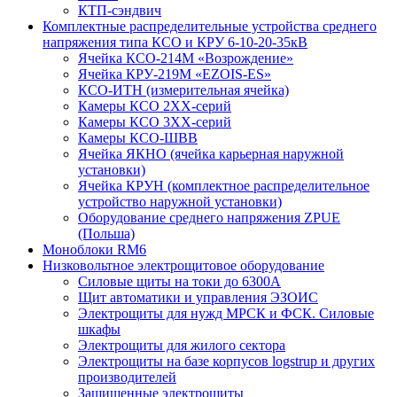
КТП-сэндвич
Комплектные распределительные устройства среднего
напряжения типа КСО и КРУ 6-10-20-35кВ
Ячейка КСО-214М «Возрождение»
Ячейка КРУ-219М «EZOIS-ES»
КСО-ИТН (измерительная ячейка)
Камеры КСО 2ХХ-серий
Камеры КСО 3ХХ-серий
Камеры КСО-ШВВ
Ячейка ЯКНО (ячейка карьерная наружной
установки)
Ячейка КРУН (комплектное распределительное
устройство наружной установки)
Оборудование среднего напряжения ZPUE
(Польша)
Моноблоки RM6
Низковольтное электрощитовое оборудование
Силовые щиты на токи до 6300А
Щит автоматики и управления ЭЗОИС
Электрощиты для нужд МРСК и ФСК. Силовые
шкафы
Электрощиты для жилого сектора
Электрощиты на базе корпусов logstrup и других
производителей
Защищенные электрощиты