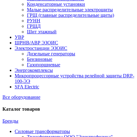
Конденсаторные установки
Малые распределительные электрощиты
ГРЩ (главные распределительные щиты)
РУНН
ГРЩД
Щит этажный
УВР
ЩРНВ/АВР ЭЗОИС
Электростанции ЭЗОИС
Дизельные генераторы
Бензиновые
Газопоршневые
Энергокомплексы
Микропроцессорные устройства релейной защиты DRP-
100-ЭЭ
SFA Electric
Все оборудование
Каталог товаров
Бренды
Силовые трансформаторы
Трансформаторы ООО "Электрофизика"