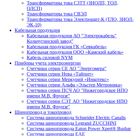
Трансформаторы тока СЗТТ (ЗНОЛП, ТОЛ,
ОЛСП)
Трансформаторы тока СВЭЛ
Трансформаторы тока Электрощит-К (ТЛО, ЗНОЛ-
ЭК-10)
Кабельная продукция
Кабельная продукция АО "Электрокабель"
Кольчугинский завод"
Кабельная продукция ГК «Севкабель»
Кабельная продукция ООО «Камский кабель»
Кабель силовой NYM
Приборы учета электроэнергии
Счетчики серии СЕ АО "Энергомера"
Счетчики серии Нева «Тайпит»
Счетчики серии Меркурий «Инкотекс»
Счетчики серии Альфа «Эльстер Метроника»
Счетчики серии ПСЧ АО "Нижегородское НПО
имени М.В. Фрунзе"
Счетчики серии СЭТ АО "Нижегородское НПО
имени М.В. Фрунзе"
Шинопровод и токопровод
Система шинопровода Schneider Electric Canalis
Система шинопровода Legrand ZUCCHINI
Система шинопровода Eaton Power Xpert® Busbar
Система шинопровода EAE