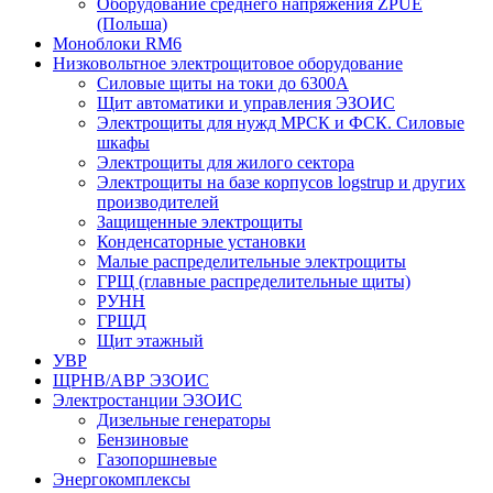
Оборудование среднего напряжения ZPUE
(Польша)
Моноблоки RM6
Низковольтное электрощитовое оборудование
Силовые щиты на токи до 6300А
Щит автоматики и управления ЭЗОИС
Электрощиты для нужд МРСК и ФСК. Силовые
шкафы
Электрощиты для жилого сектора
Электрощиты на базе корпусов logstrup и других
производителей
Защищенные электрощиты
Конденсаторные установки
Малые распределительные электрощиты
ГРЩ (главные распределительные щиты)
РУНН
ГРЩД
Щит этажный
УВР
ЩРНВ/АВР ЭЗОИС
Электростанции ЭЗОИС
Дизельные генераторы
Бензиновые
Газопоршневые
Энергокомплексы