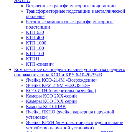
ЭЗОИС
Встроенные трансформаторные подстанции
Трансформаторные подстанции в металлической
оболочке
Бетонные комплектные трансформаторные
подстанции
КТП 630
КТП 400
КТП 1000
КТП 100
КТП 160
КТПН
КТП-сэндвич
Комплектные распределительные устройства среднего
напряжения типа КСО и КРУ 6-10-20-35кВ
Ячейка КСО-214М «Возрождение»
Ячейка КРУ-219М «EZOIS-ES»
КСО-ИТН (измерительная ячейка)
Камеры КСО 2ХХ-серий
Камеры КСО 3ХХ-серий
Камеры КСО-ШВВ
Ячейка ЯКНО (ячейка карьерная наружной
установки)
Ячейка КРУН (комплектное распределительное
устройство наружной установки)