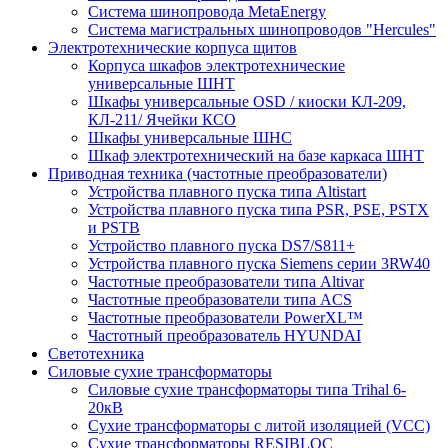
Система шинопровода MetaEnergy
Система магистральных шинопроводов "Hercules"
Электротехнические корпуса щитов
Корпуса шкафов электротехнические
универсальные ШНТ
Шкафы универсальные OSD / киоски КЛ-209,
КЛ-211/ Ячейки КСО
Шкафы универсальные ШНС
Шкаф электротехнический на базе каркаса ШНТ
Приводная техника (частотные преобразователи)
Устройства плавного пуска типа Altistart
Устройства плавного пуска типа PSR, PSE, PSTX
и PSTB
Устройство плавного пуска DS7/S811+
Устройства плавного пуска Siemens серии 3RW40
Частотные преобразователи типа Altivar
Частотные преобразователи типа ACS
Частотные преобразователи PowerXL™
Частотный преобразователь HYUNDAI
Светотехника
Силовые сухие трансформаторы
Силовые сухие трансформаторы типа Trihal 6-
20кВ
Сухие трансформаторы с литой изоляцией (VCC)
Сухие трансформаторы RESIBLOC