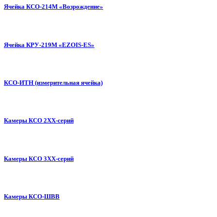
Ячейка КСО-214М «Возрождение»
Ячейка КРУ-219М «EZOIS-ES»
КСО-ИТН (измерительная ячейка)
Камеры КСО 2ХХ-серий
Камеры КСО 3ХХ-серий
Камеры КСО-ШВВ