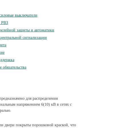
силовые выключатели
ь РВЗ
 релейной защиты и автоматики
 центральной сигнализации
щита
ние
оддержка
 обязательства
редназначено для распределения
инальным напряжением 6(10) кВ в сетях с
ралью.
ли двери покрыты порошковой краской, что