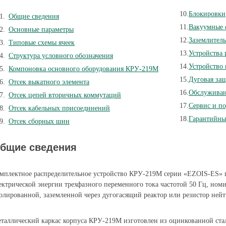
Блокировки
Общие сведения
Вакуумные 
Основные параметры
Заземлител
Типовые схемы ячеек
Устройства
Структура условного обозначения
Устройство
Компоновка основного оборудования КРУ-219М
Дуговая за
Отсек выкатного элемента
Обслужива
Отсек цепей вторичных коммутаций
Сервис и п
Отсек кабельных присоединений
Гарантийные
Отсек сборных шин
бщие сведения
мплектное распределительное устройство КРУ-219М серии «EZOIS-ES» п
ектрической энергии трехфазного переменного тока частотой 50 Гц, ном
олированной, заземленной через дугогасящий реактор или резистор нейт
таллический каркас корпуса КРУ-219М изготовлен из оцинкованной ста