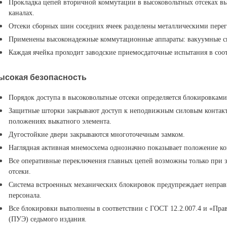
Прокладка цепей вторичной коммутации в высоковольтных отсеках вы
каналах.
Отсеки сборных шин соседних ячеек разделены металлическими пере
Применены высоконадежные коммутационные аппараты: вакуумные си
Каждая ячейка проходит заводские приемосдаточные испытания в соо
ысокая безопасность
Порядок доступа в высоковольтные отсеки определяется блокировками
Защитные шторки закрывают доступ к неподвижным силовым контакт
положениях выкатного элемента.
Дугостойкие двери закрываются многоточечным замком.
Наглядная активная мнемосхема однозначно показывает положение к
Все оперативные переключения главных цепей возможны только при з
отсеки.
Система встроенных механических блокировок предупреждает непра
персонала.
Все блокировки выполнены в соответствии с ГОСТ 12.2.007.4 и «Пра
(ПУЭ) седьмого издания.