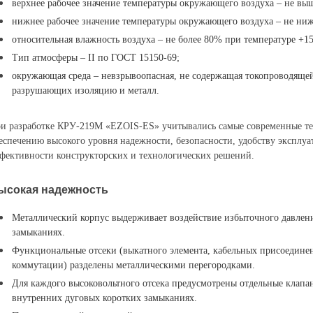
верхнее рабочее значение температуры окружающего воздуха – не выш
нижнее рабочее значение температуры окружающего воздуха – не ниж
относительная влажность воздуха – не более 80% при температуре +15
Тип атмосферы – II по ГОСТ 15150-69;
окружающая среда – невзрывоопасная, не содержащая токопроводящей
разрушающих изоляцию и металл.
и разработке КРУ-219М «EZOIS-ES» учитывались самые современные те
еспечению высокого уровня надежности, безопасности, удобству эксплу
фективности конструкторских и технологических решений.
ысокая надежность
Металлический корпус выдерживает воздействие избыточного давлен
замыканиях.
Функциональные отсеки (выкатного элемента, кабельных присоедине
коммутации) разделены металлическими перегородками.
Для каждого высоковольтного отсека предусмотрены отдельные клапа
внутренних дуговых коротких замыканиях.