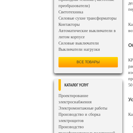
де
преобразователи)
пе
Светотехника
Силовые сухие трансформаторы
Контакторы
Ка
Автоматические выключатели в
во
литом корпусе
Силовые выключатели
О
Выключатели нагрузки
КР
ВСЕ ТОВАРЫ
ра
из
пр
50
КАТАЛОГ УСЛУГ
Проектирование
У
электроснабжения
Электромонтажные работы
Производство и сборка
Ка
электрощитов
Производство