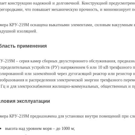
лает конструкцию надежной и долговечной. Конструкцией предусмотрено
регородками, что повышает механическую прочность, и минимизирует п
мера КРУ-219М оснащена выкатными элементами, силовым вакуумным в
здушной изоляцией.
бласть применения
У-219М – серия камер сборных двухстороннего обслуживания, предназн
спределительных устройств (РУ) напряжением 6 или 10 кВ трехфазного пе
олированной или заземлённой через дугогасящий реактор или резистор
еобразования и распределения электрической энергии трехфазного перем
 Гц и для электроснабжения жилищно-коммунальных, общественных и 
словия эксплуатации
мера КРУ-219М предназначена для установки внутри помещений при с
высота над уровнем моря – до 1000 м;