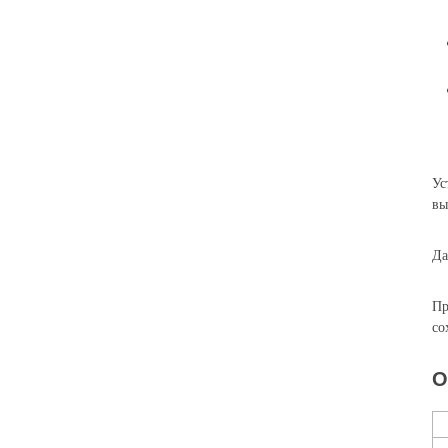
Ус
вы
Да
Пр
со
О