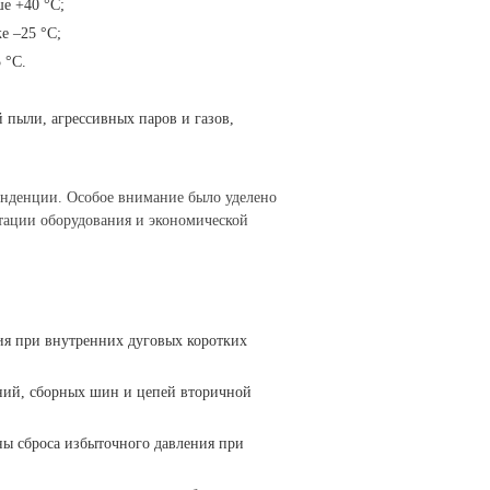
е +40 °С;
е –25 °С;
 °С.
 пыли, агрессивных паров и газов,
нденции. Особое внимание было уделено
атации оборудования и экономической
ия при внутренних дуговых коротких
ний, сборных шин и цепей вторичной
ны сброса избыточного давления при