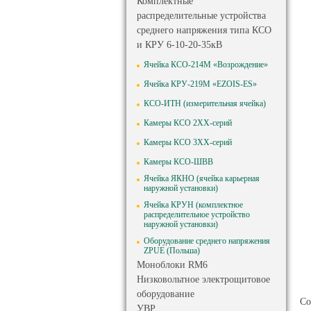
Комплектные
распределительные устройства
среднего напряжения типа КСО
и КРУ 6-10-20-35кВ
Ячейка КСО-214М «Возрождение»
Ячейка КРУ-219М «EZOIS-ES»
КСО-ИТН (измерительная ячейка)
Камеры КСО 2ХХ-серий
Камеры КСО 3ХХ-серий
Камеры КСО-ШВВ
Ячейка ЯКНО (ячейка карьерная
наружной установки)
Ячейка КРУН (комплектное
распределительное устройство
наружной установки)
Оборудование среднего напряжения
ZPUE (Польша)
Моноблоки RM6
Низковольтное электрощитовое
оборудование
Со
УВР