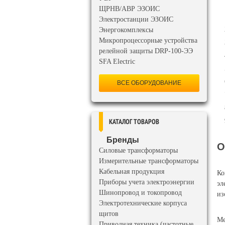
ЩРНВ/АВР ЭЗОИС
Электростанции ЭЗОИС
Энергокомплексы
Микропроцессорные устройства
релейной защиты DRP-100-ЭЭ
SFA Electric
ВСЕ ОБОРУДОВАНИЕ
КАТАЛОГ ТОВАРОВ
Бренды
О
Силовые трансформаторы
Измерительные трансформаторы
Кабельная продукция
Ко
Приборы учета электроэнергии
эл
Шинопровод и токопровод
из
Электротехнические корпуса
щитов
Ме
Приводная техника (частотные