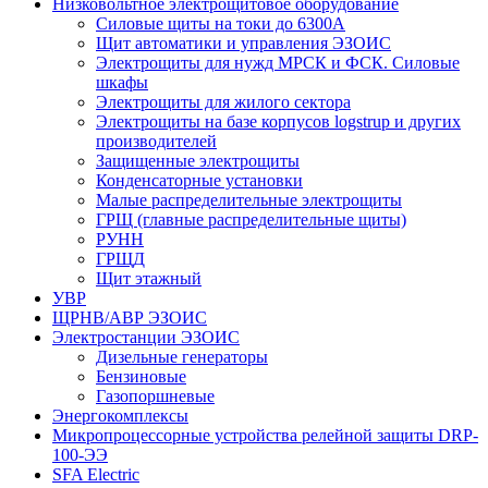
Низковольтное электрощитовое оборудование
Силовые щиты на токи до 6300А
Щит автоматики и управления ЭЗОИС
Электрощиты для нужд МРСК и ФСК. Силовые
шкафы
Электрощиты для жилого сектора
Электрощиты на базе корпусов logstrup и других
производителей
Защищенные электрощиты
Конденсаторные установки
Малые распределительные электрощиты
ГРЩ (главные распределительные щиты)
РУНН
ГРЩД
Щит этажный
УВР
ЩРНВ/АВР ЭЗОИС
Электростанции ЭЗОИС
Дизельные генераторы
Бензиновые
Газопоршневые
Энергокомплексы
Микропроцессорные устройства релейной защиты DRP-
100-ЭЭ
SFA Electric