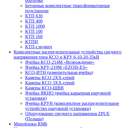
оболочке
Бетонные комплектные трансформаторные
подстанции
КТП 630
КТП 400
КТП 1000
КТП 100
КТП 160
КТПН
КТП-сэндвич
Комплектные распределительные устройства среднего
напряжения типа КСО и КРУ 6-10-20-35кВ
Ячейка КСО-214М «Возрождение»
Ячейка КРУ-219М «EZOIS-ES»
КСО-ИТН (измерительная ячейка)
Камеры КСО 2ХХ-серий
Камеры КСО 3ХХ-серий
Камеры КСО-ШВВ
Ячейка ЯКНО (ячейка карьерная наружной
установки)
Ячейка КРУН (комплектное распределительное
устройство наружной установки)
Оборудование среднего напряжения ZPUE
(Польша)
Моноблоки RM6