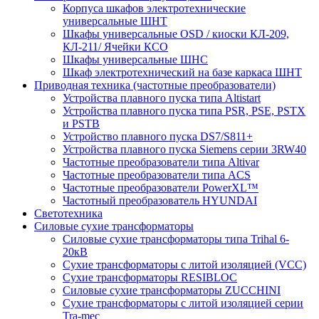
Корпуса шкафов электротехнические
универсальные ШНТ
Шкафы универсальные OSD / киоски КЛ-209,
КЛ-211/ Ячейки КСО
Шкафы универсальные ШНС
Шкаф электротехнический на базе каркаса ШНТ
Приводная техника (частотные преобразователи)
Устройства плавного пуска типа Altistart
Устройства плавного пуска типа PSR, PSE, PSTX
и PSTB
Устройство плавного пуска DS7/S811+
Устройства плавного пуска Siemens серии 3RW40
Частотные преобразователи типа Altivar
Частотные преобразователи типа ACS
Частотные преобразователи PowerXL™
Частотный преобразователь HYUNDAI
Светотехника
Силовые сухие трансформаторы
Силовые сухие трансформаторы типа Trihal 6-
20кВ
Сухие трансформаторы с литой изоляцией (VCC)
Сухие трансформаторы RESIBLOC
Силовые сухие трансформаторы ZUCCHINI
Сухие трансформаторы с литой изоляцией серии
Tra-mec