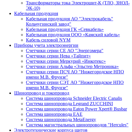
Трансформаторы тока Электрощит-К (ТЛО, ЗНОЛ-
ЭК-10)
Кабельная продукция
Кабельная продукция АО "Электрокабель"
Кольчугинский завод"
Кабельная продукция ГК «Севкабель»
Кабельная продукция ООО «Камский кабель»
Кабель силовой NYM
Приборы учета электроэнергии
Счетчики серии СЕ АО "Энергомера"
Счетчики серии Нева «Тайпит»
Счетчики серии Меркурий «Инкотекс»
Счетчики серии Альфа «Эльстер Метроника»
Счетчики серии ПСЧ АО "Нижегородское НПО
имени М.В. Фрунзе"
Счетчики серии СЭТ АО "Нижегородское НПО
имени М.В. Фрунзе"
Шинопровод и токопровод
Система шинопровода Schneider Electric Canalis
Система шинопровода Legrand ZUCCHINI
Система шинопровода Eaton Power Xpert® Busbar
Система шинопровода EAE
Система шинопровода MetaEnergy
Система магистральных шинопроводов "Hercules"
Электротехнические корпуса щитов