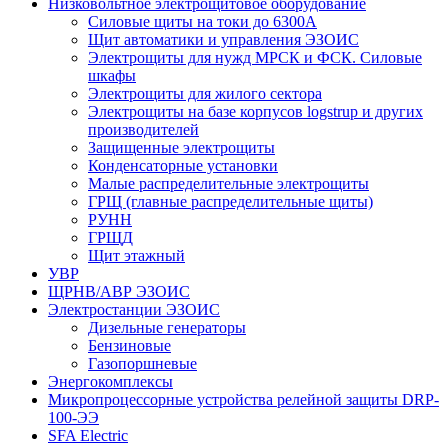
Низковольтное электрощитовое оборудование
Силовые щиты на токи до 6300А
Щит автоматики и управления ЭЗОИС
Электрощиты для нужд МРСК и ФСК. Силовые
шкафы
Электрощиты для жилого сектора
Электрощиты на базе корпусов logstrup и других
производителей
Защищенные электрощиты
Конденсаторные установки
Малые распределительные электрощиты
ГРЩ (главные распределительные щиты)
РУНН
ГРЩД
Щит этажный
УВР
ЩРНВ/АВР ЭЗОИС
Электростанции ЭЗОИС
Дизельные генераторы
Бензиновые
Газопоршневые
Энергокомплексы
Микропроцессорные устройства релейной защиты DRP-
100-ЭЭ
SFA Electric