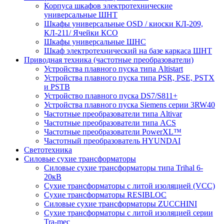
Корпуса шкафов электротехнические
универсальные ШНТ
Шкафы универсальные OSD / киоски КЛ-209,
КЛ-211/ Ячейки КСО
Шкафы универсальные ШНС
Шкаф электротехнический на базе каркаса ШНТ
Приводная техника (частотные преобразователи)
Устройства плавного пуска типа Altistart
Устройства плавного пуска типа PSR, PSE, PSTX
и PSTB
Устройство плавного пуска DS7/S811+
Устройства плавного пуска Siemens серии 3RW40
Частотные преобразователи типа Altivar
Частотные преобразователи типа ACS
Частотные преобразователи PowerXL™
Частотный преобразователь HYUNDAI
Светотехника
Силовые сухие трансформаторы
Силовые сухие трансформаторы типа Trihal 6-
20кВ
Сухие трансформаторы с литой изоляцией (VCC)
Сухие трансформаторы RESIBLOC
Силовые сухие трансформаторы ZUCCHINI
Сухие трансформаторы с литой изоляцией серии
Tra-mec