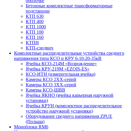
оболочке
Бетонные комплектные трансформаторные
подстанции
КТП 630
КТП 400
КТП 1000
КТП 100
КТП 160
КТПН
КТП-сэндвич
Комплектные распределительные устройства среднего
напряжения типа КСО и КРУ 6-10-20-35кВ
Ячейка КСО-214М «Возрождение»
Ячейка КРУ-219М «EZOIS-ES»
КСО-ИТН (измерительная ячейка)
Камеры КСО 2ХХ-серий
Камеры КСО 3ХХ-серий
Камеры КСО-ШВВ
Ячейка ЯКНО (ячейка карьерная наружной
установки)
Ячейка КРУН (комплектное распределительное
устройство наружной установки)
Оборудование среднего напряжения ZPUE
(Польша)
Моноблоки RM6