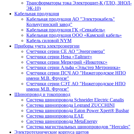
Трансформаторы тока Электрощит-К (ТЛО, ЗНОЛ-
ЭК-10)
Кабельная продукция
Кабельная продукция АО "Электрокабель"
Кольчугинский завод"
Кабельная продукция ГК «Севкабель»
Кабельная продукция ООО «Камский кабель»
Кабель силовой NYM
Приборы учета электроэнергии
Счетчики серии СЕ АО "Энергомера"
Счетчики серии Нева «Тайпит»
Счетчики серии Меркурий «Инкотекс»
Счетчики серии Альфа «Эльстер Метроника»
Счетчики серии ПСЧ АО "Нижегородское НПО
имени М.В. Фрунзе"
Счетчики серии СЭТ АО "Нижегородское НПО
имени М.В. Фрунзе"
Шинопровод и токопровод
Система шинопровода Schneider Electric Canalis
Система шинопровода Legrand ZUCCHINI
Система шинопровода Eaton Power Xpert® Busbar
Система шинопровода EAE
Система шинопровода MetaEnergy
Система магистральных шинопроводов "Hercules"
Электротехнические корпуса щитов