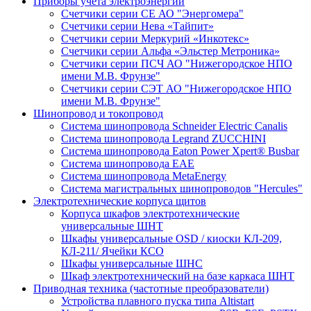
Приборы учета электроэнергии
Счетчики серии СЕ АО "Энергомера"
Счетчики серии Нева «Тайпит»
Счетчики серии Меркурий «Инкотекс»
Счетчики серии Альфа «Эльстер Метроника»
Счетчики серии ПСЧ АО "Нижегородское НПО
имени М.В. Фрунзе"
Счетчики серии СЭТ АО "Нижегородское НПО
имени М.В. Фрунзе"
Шинопровод и токопровод
Система шинопровода Schneider Electric Canalis
Система шинопровода Legrand ZUCCHINI
Система шинопровода Eaton Power Xpert® Busbar
Система шинопровода EAE
Система шинопровода MetaEnergy
Система магистральных шинопроводов "Hercules"
Электротехнические корпуса щитов
Корпуса шкафов электротехнические
универсальные ШНТ
Шкафы универсальные OSD / киоски КЛ-209,
КЛ-211/ Ячейки КСО
Шкафы универсальные ШНС
Шкаф электротехнический на базе каркаса ШНТ
Приводная техника (частотные преобразователи)
Устройства плавного пуска типа Altistart