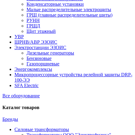
Конденсаторные установки
Малые распределительные электрощиты
ГРЩ (главные распределительные щиты)
РУНН
ГРЩД
Щит этажный
УВР
ЩРНВ/АВР ЭЗОИС
Электростанции ЭЗОИС
Дизельные генераторы
Бензиновые
Газопоршневые
Энергокомплексы
Микропроцессорные устройства релейной защиты DRP-
100-ЭЭ
SFA Electric
Все оборудование
Каталог товаров
Бренды
Силовые трансформаторы
Трансформаторы ООО "Электрофизика"