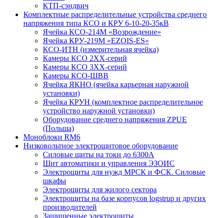
КТП-сэндвич
Комплектные распределительные устройства среднего
напряжения типа КСО и КРУ 6-10-20-35кВ
Ячейка КСО-214М «Возрождение»
Ячейка КРУ-219М «EZOIS-ES»
КСО-ИТН (измерительная ячейка)
Камеры КСО 2ХХ-серий
Камеры КСО 3ХХ-серий
Камеры КСО-ШВВ
Ячейка ЯКНО (ячейка карьерная наружной
установки)
Ячейка КРУН (комплектное распределительное
устройство наружной установки)
Оборудование среднего напряжения ZPUE
(Польша)
Моноблоки RM6
Низковольтное электрощитовое оборудование
Силовые щиты на токи до 6300А
Щит автоматики и управления ЭЗОИС
Электрощиты для нужд МРСК и ФСК. Силовые
шкафы
Электрощиты для жилого сектора
Электрощиты на базе корпусов logstrup и других
производителей
Защищенные электрощиты