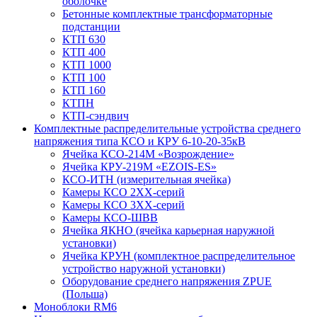
оболочке
Бетонные комплектные трансформаторные
подстанции
КТП 630
КТП 400
КТП 1000
КТП 100
КТП 160
КТПН
КТП-сэндвич
Комплектные распределительные устройства среднего
напряжения типа КСО и КРУ 6-10-20-35кВ
Ячейка КСО-214М «Возрождение»
Ячейка КРУ-219М «EZOIS-ES»
КСО-ИТН (измерительная ячейка)
Камеры КСО 2ХХ-серий
Камеры КСО 3ХХ-серий
Камеры КСО-ШВВ
Ячейка ЯКНО (ячейка карьерная наружной
установки)
Ячейка КРУН (комплектное распределительное
устройство наружной установки)
Оборудование среднего напряжения ZPUE
(Польша)
Моноблоки RM6