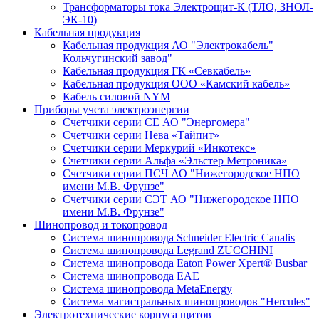
Трансформаторы тока Электрощит-К (ТЛО, ЗНОЛ-
ЭК-10)
Кабельная продукция
Кабельная продукция АО "Электрокабель"
Кольчугинский завод"
Кабельная продукция ГК «Севкабель»
Кабельная продукция ООО «Камский кабель»
Кабель силовой NYM
Приборы учета электроэнергии
Счетчики серии СЕ АО "Энергомера"
Счетчики серии Нева «Тайпит»
Счетчики серии Меркурий «Инкотекс»
Счетчики серии Альфа «Эльстер Метроника»
Счетчики серии ПСЧ АО "Нижегородское НПО
имени М.В. Фрунзе"
Счетчики серии СЭТ АО "Нижегородское НПО
имени М.В. Фрунзе"
Шинопровод и токопровод
Система шинопровода Schneider Electric Canalis
Система шинопровода Legrand ZUCCHINI
Система шинопровода Eaton Power Xpert® Busbar
Система шинопровода EAE
Система шинопровода MetaEnergy
Система магистральных шинопроводов "Hercules"
Электротехнические корпуса щитов