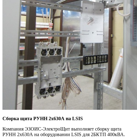
Сборка щита РУНН 2х630А на LSIS
Компания ЭЗОИС-ЭлектроЩит выполняет сборку щита
РУНН 2х630А на оборудовании LSIS для 2БКТП 400кВА.