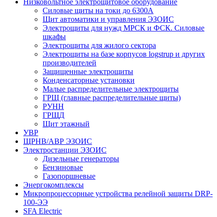
Низковольтное электрощитовое оборудование
Силовые щиты на токи до 6300А
Щит автоматики и управления ЭЗОИС
Электрощиты для нужд МРСК и ФСК. Силовые
шкафы
Электрощиты для жилого сектора
Электрощиты на базе корпусов logstrup и других
производителей
Защищенные электрощиты
Конденсаторные установки
Малые распределительные электрощиты
ГРЩ (главные распределительные щиты)
РУНН
ГРЩД
Щит этажный
УВР
ЩРНВ/АВР ЭЗОИС
Электростанции ЭЗОИС
Дизельные генераторы
Бензиновые
Газопоршневые
Энергокомплексы
Микропроцессорные устройства релейной защиты DRP-
100-ЭЭ
SFA Electric