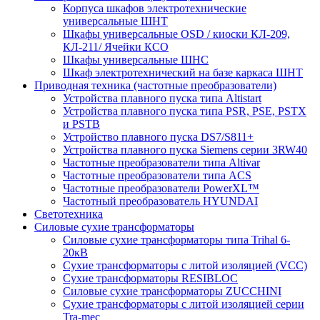
Корпуса шкафов электротехнические
универсальные ШНТ
Шкафы универсальные OSD / киоски КЛ-209,
КЛ-211/ Ячейки КСО
Шкафы универсальные ШНС
Шкаф электротехнический на базе каркаса ШНТ
Приводная техника (частотные преобразователи)
Устройства плавного пуска типа Altistart
Устройства плавного пуска типа PSR, PSE, PSTX
и PSTB
Устройство плавного пуска DS7/S811+
Устройства плавного пуска Siemens серии 3RW40
Частотные преобразователи типа Altivar
Частотные преобразователи типа ACS
Частотные преобразователи PowerXL™
Частотный преобразователь HYUNDAI
Светотехника
Силовые сухие трансформаторы
Силовые сухие трансформаторы типа Trihal 6-
20кВ
Сухие трансформаторы с литой изоляцией (VCC)
Сухие трансформаторы RESIBLOC
Силовые сухие трансформаторы ZUCCHINI
Сухие трансформаторы с литой изоляцией серии
Tra-mec