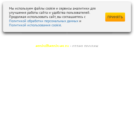
Мы используем файлы cookie и сервисы аналитики для
улучшения работы сайта и удобства пользователей.
Продолжая использовать сайт, вы соглашаетесь с
ПРИНЯТЬ
Политикой обработки персональных данных
и
Политикой использования cookie
.
ezois@ezois-es.ru
- отдел продаж
snab@ezois-es.ru
- отдел комплексных поставок
office@ezois-es.ru
- почта для предложений
Отправьте нам сообщение
© 2013-2025 ЭЗОИС ЭЛЕКТРОЩИТ
Тел.
+7 (812) 748-29-66
196158, Санкт-Петербург, Московское ш., д. 42, к. 2, лит. А, оф. 423
Seo
NITY
Разработка и продвижение сайта:
Карта сайта