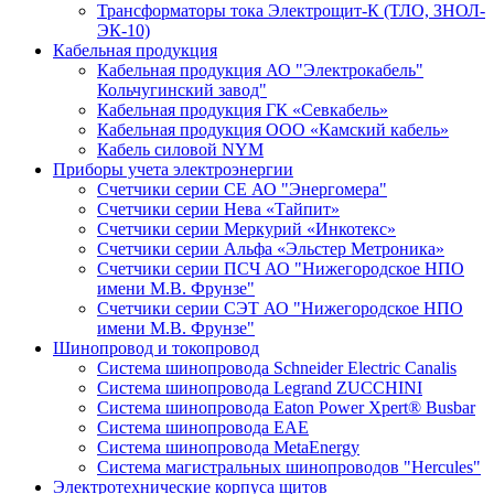
Трансформаторы тока Электрощит-К (ТЛО, ЗНОЛ-
ЭК-10)
Кабельная продукция
Кабельная продукция АО "Электрокабель"
Кольчугинский завод"
Кабельная продукция ГК «Севкабель»
Кабельная продукция ООО «Камский кабель»
Кабель силовой NYM
Приборы учета электроэнергии
Счетчики серии СЕ АО "Энергомера"
Счетчики серии Нева «Тайпит»
Счетчики серии Меркурий «Инкотекс»
Счетчики серии Альфа «Эльстер Метроника»
Счетчики серии ПСЧ АО "Нижегородское НПО
имени М.В. Фрунзе"
Счетчики серии СЭТ АО "Нижегородское НПО
имени М.В. Фрунзе"
Шинопровод и токопровод
Система шинопровода Schneider Electric Canalis
Система шинопровода Legrand ZUCCHINI
Система шинопровода Eaton Power Xpert® Busbar
Система шинопровода EAE
Система шинопровода MetaEnergy
Система магистральных шинопроводов "Hercules"
Электротехнические корпуса щитов