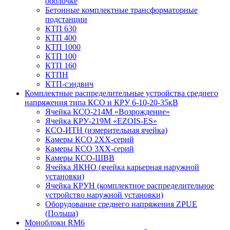
оболочке
Бетонные комплектные трансформаторные
подстанции
КТП 630
КТП 400
КТП 1000
КТП 100
КТП 160
КТПН
КТП-сэндвич
Комплектные распределительные устройства среднего
напряжения типа КСО и КРУ 6-10-20-35кВ
Ячейка КСО-214М «Возрождение»
Ячейка КРУ-219М «EZOIS-ES»
КСО-ИТН (измерительная ячейка)
Камеры КСО 2ХХ-серий
Камеры КСО 3ХХ-серий
Камеры КСО-ШВВ
Ячейка ЯКНО (ячейка карьерная наружной
установки)
Ячейка КРУН (комплектное распределительное
устройство наружной установки)
Оборудование среднего напряжения ZPUE
(Польша)
Моноблоки RM6