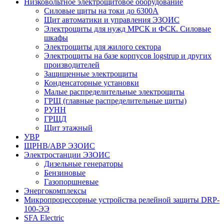
Низковольтное электрощитовое оборудование
Силовые щиты на токи до 6300А
Щит автоматики и управления ЭЗОИС
Электрощиты для нужд МРСК и ФСК. Силовые
шкафы
Электрощиты для жилого сектора
Электрощиты на базе корпусов logstrup и других
производителей
Защищенные электрощиты
Конденсаторные установки
Малые распределительные электрощиты
ГРЩ (главные распределительные щиты)
РУНН
ГРЩД
Щит этажный
УВР
ЩРНВ/АВР ЭЗОИС
Электростанции ЭЗОИС
Дизельные генераторы
Бензиновые
Газопоршневые
Энергокомплексы
Микропроцессорные устройства релейной защиты DRP-
100-ЭЭ
SFA Electric