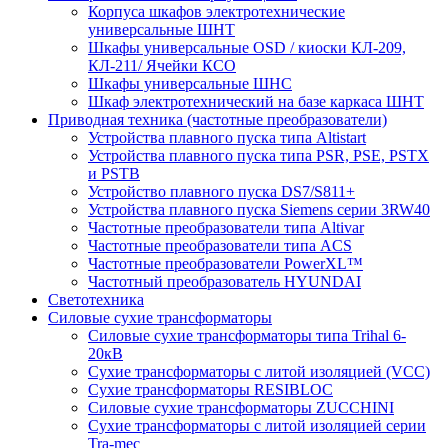
Корпуса шкафов электротехнические
универсальные ШНТ
Шкафы универсальные OSD / киоски КЛ-209,
КЛ-211/ Ячейки КСО
Шкафы универсальные ШНС
Шкаф электротехнический на базе каркаса ШНТ
Приводная техника (частотные преобразователи)
Устройства плавного пуска типа Altistart
Устройства плавного пуска типа PSR, PSE, PSTX
и PSTB
Устройство плавного пуска DS7/S811+
Устройства плавного пуска Siemens серии 3RW40
Частотные преобразователи типа Altivar
Частотные преобразователи типа ACS
Частотные преобразователи PowerXL™
Частотный преобразователь HYUNDAI
Светотехника
Силовые сухие трансформаторы
Силовые сухие трансформаторы типа Trihal 6-
20кВ
Сухие трансформаторы с литой изоляцией (VCC)
Сухие трансформаторы RESIBLOC
Силовые сухие трансформаторы ZUCCHINI
Сухие трансформаторы с литой изоляцией серии
Tra-mec