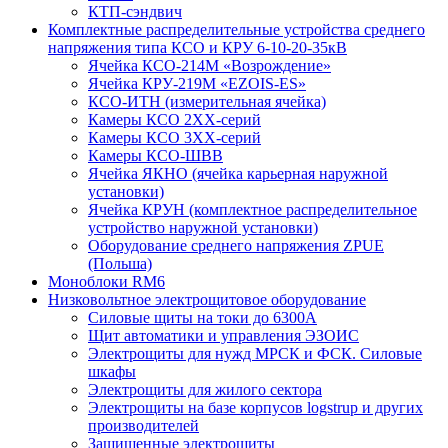
КТП-сэндвич
Комплектные распределительные устройства среднего
напряжения типа КСО и КРУ 6-10-20-35кВ
Ячейка КСО-214М «Возрождение»
Ячейка КРУ-219М «EZOIS-ES»
КСО-ИТН (измерительная ячейка)
Камеры КСО 2ХХ-серий
Камеры КСО 3ХХ-серий
Камеры КСО-ШВВ
Ячейка ЯКНО (ячейка карьерная наружной
установки)
Ячейка КРУН (комплектное распределительное
устройство наружной установки)
Оборудование среднего напряжения ZPUE
(Польша)
Моноблоки RM6
Низковольтное электрощитовое оборудование
Силовые щиты на токи до 6300А
Щит автоматики и управления ЭЗОИС
Электрощиты для нужд МРСК и ФСК. Силовые
шкафы
Электрощиты для жилого сектора
Электрощиты на базе корпусов logstrup и других
производителей
Защищенные электрощиты