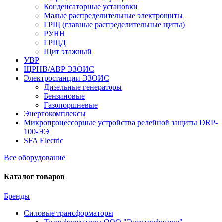
Конденсаторные установки
Малые распределительные электрощиты
ГРЩ (главные распределительные щиты)
РУНН
ГРЩД
Щит этажный
УВР
ЩРНВ/АВР ЭЗОИС
Электростанции ЭЗОИС
Дизельные генераторы
Бензиновые
Газопоршневые
Энергокомплексы
Микропроцессорные устройства релейной защиты DRP-
100-ЭЭ
SFA Electric
Все оборудование
Каталог товаров
Бренды
Силовые трансформаторы
Трансформаторы ООО "Электрофизика"