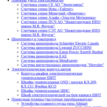
Приборы учета электроэнергии
Счетчики серии СЕ АО "Энергомера"
Счетчики серии Нева «Тайпит»
Счетчики серии Меркурий «Инкотекс»
Счетчики серии Альфа «Эльстер Метроника»
Счетчики серии ПСЧ АО "Нижегородское НПО
имени М.В. Фрунзе"
Счетчики серии СЭТ АО "Нижегородское НПО
имени М.В. Фрунзе"
Шинопровод и токопровод
Система шинопровода Schneider Electric Canalis
Система шинопровода Legrand ZUCCHINI
Система шинопровода Eaton Power Xpert® Busbar
Система шинопровода EAE
Система шинопровода MetaEnergy
Система магистральных шинопроводов "Hercules"
Электротехнические корпуса щитов
Корпуса шкафов электротехнические
универсальные ШНТ
Шкафы универсальные OSD / киоски КЛ-209,
КЛ-211/ Ячейки КСО
Шкафы универсальные ШНС
Шкаф электротехнический на базе каркаса ШНТ
Приводная техника (частотные преобразователи)
Устройства плавного пуска типа Altistart