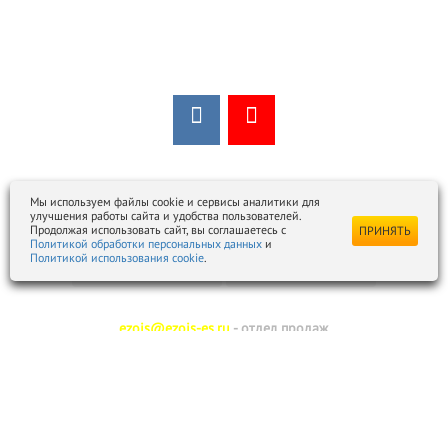
Мы в соцсетях:
Мы в открытых источниках:
Мы используем файлы cookie и сервисы аналитики для
улучшения работы сайта и удобства пользователей.
Продолжая использовать сайт, вы соглашаетесь с
ПРИНЯТЬ
Политикой обработки персональных данных
и
Политикой использования cookie
.
ezois@ezois-es.ru
- отдел продаж
snab@ezois-es.ru
- отдел комплексных поставок
office@ezois-es.ru
- почта для предложений
Отправьте нам сообщение