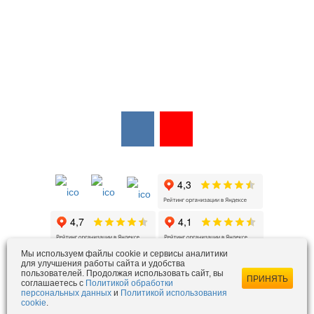
Мы в соцсетях:
Мы в открытых источниках:
Мы используем файлы cookie и сервисы аналитики
для улучшения работы сайта и удобства
пользователей. Продолжая использовать сайт, вы
ezois@ezois-es.ru
- отдел продаж
ПРИНЯТЬ
соглашаетесь с
Политикой обработки
snab@ezois-es.ru
- отдел комплексных поставок
персональных данных
и
Политикой использования
cookie
.
office@ezois-es.ru
- почта для предложений