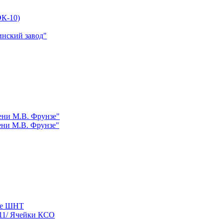
К-10)
инский завод"
ни М.В. Фрунзе"
ни М.В. Фрунзе"
ые ШНТ
11/ Ячейки КСО