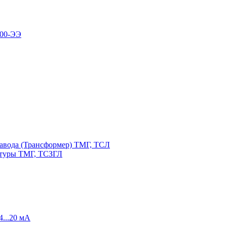
100-ЭЭ
авода (Трансформер) ТМГ, ТСЛ
атуры ТМГ, ТСЗГЛ
4...20 мА