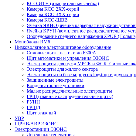
КСО-ИТН (измерительная ячейка)
Камеры КСО 2ХХ-серий
Камеры КСО 3ХХ-серий
Камеры КСО-ШВВ
Ячейка ЯКНО (ячейка карьерная наружной установ
Ячейка КРУН (комплектное распределительное уст
Оборудование среднего напряжения ZPUE (Польша
Моноблоки RM6
Низковольтное электрощитовое оборудование
Силовые щиты на токи до 6300А
Щит автоматики и управления ЭЗОИС
Электрощиты для нужд МРСК и ФСК. Силовые ш
Электрощиты для жилого сектора
Электрощиты на базе корпусов logstrup и других п
Защищенные электрощиты
Конденсаторные установки
Малые распределительные электрощиты
ГРЩ (главные распределительные щиты)
РУНН
ГРЩД
Щит этажный
УВР
ЩРНВ/АВР ЭЗОИС
Электростанции ЭЗОИС
Дизельные генераторы