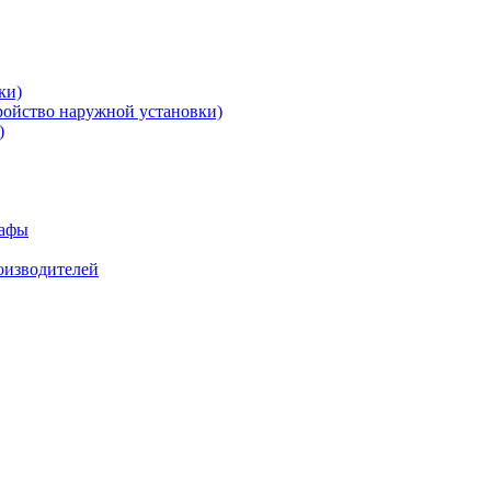
ки)
ройство наружной установки)
)
кафы
роизводителей