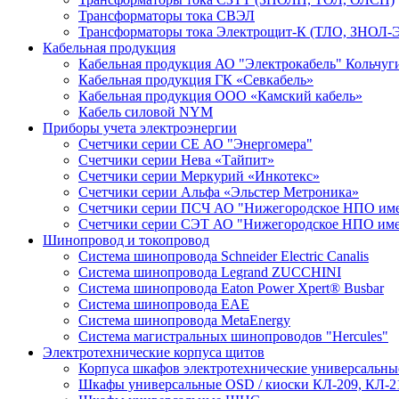
Трансформаторы тока СВЭЛ
Трансформаторы тока Электрощит-К (ТЛО, ЗНОЛ-Э
Кабельная продукция
Кабельная продукция АО "Электрокабель" Кольчуг
Кабельная продукция ГК «Севкабель»
Кабельная продукция ООО «Камский кабель»
Кабель силовой NYM
Приборы учета электроэнергии
Счетчики серии СЕ АО "Энергомера"
Счетчики серии Нева «Тайпит»
Счетчики серии Меркурий «Инкотекс»
Счетчики серии Альфа «Эльстер Метроника»
Счетчики серии ПСЧ АО "Нижегородское НПО име
Счетчики серии СЭТ АО "Нижегородское НПО име
Шинопровод и токопровод
Система шинопровода Schneider Electric Canalis
Система шинопровода Legrand ZUCCHINI
Система шинопровода Eaton Power Xpert® Busbar
Система шинопровода EAE
Система шинопровода MetaEnergy
Система магистральных шинопроводов "Hercules"
Электротехнические корпуса щитов
Корпуса шкафов электротехнические универсальн
Шкафы универсальные OSD / киоски КЛ-209, КЛ-2