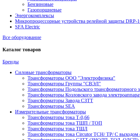
Бензиновые
Газопоршневые
Энергокомплексы
Микропроцессорные устройства релейной защиты DRP-
SFA Electric
Все оборудование
Каталог товаров
Бренды
Силовые трансформаторы
Трансформаторы ООО "Электрофизика"
Трансформаторы Группы "СВЭЛ"
Трансформаторы Подольского трансформаторного з
Трансформаторы Козловского завода электроаппар
Трансформаторы Завода СЗТТ
Трансформаторы SEA
Измерительные трансформаторы
Трансформаторы тока Т-0,66
Трансформаторы тока ТШП / ТОП
Трансформаторы тока ТШЛ
Трансформаторы тока Circutor TCH/ TP/ С выходом 
Трансформаторы тока СЗТТ (ЗНОЛП, ТОЛ, ОЛСП)