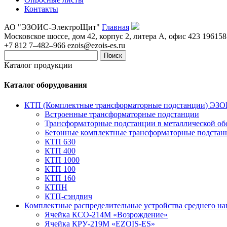
Контакты
АО "ЭЗОИС-ЭлектроЩит"
Главная
Московское шоссе, дом 42, корпус 2, литера А, офис 423
196158
+7 812 7–482–966
ezois@ezois-es.ru
Поиск
Каталог продукции
Каталог оборудования
КТП (Комплектные трансформаторные подстанции) ЭЗ
Встроенные трансформаторные подстанции
Трансформаторные подстанции в металлической об
Бетонные комплектные трансформаторные подстан
КТП 630
КТП 400
КТП 1000
КТП 100
КТП 160
КТПН
КТП-сэндвич
Комплектные распределительные устройства среднего н
Ячейка КСО-214М «Возрождение»
Ячейка КРУ-219М «EZOIS-ES»