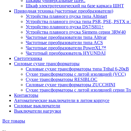
Шкафы универсальные ШНС
Шкаф электротехнический на базе каркаса ШНТ
Приводная техника (частотные преобразователи)
Устройства плавного пуска типа Altistart
Устройства плавного пуска типа PSR, PSE, PSTX и
Устройство плавного пуска DS7/S811+
Устройства плавного пуска Siemens серии 3RW40
Частотные преобразователи типа Altivar
Частотные преобразователи типа ACS
Частотные преобразователи PowerXL™
Частотный преобразователь HYUNDAI
Светотехника
Силовые сухие трансформаторы
Силовые сухие трансформаторы типа Trihal 6-20кВ
Сухие трансформаторы с литой изоляцией (VCC)
Сухие трансформаторы RESIBLOC
Силовые сухие трансформаторы ZUCCHINI
Сухие трансформаторы с литой изоляцией серии Tr
Контакторы
Автоматические выключатели в литом корпусе
Силовые выключатели
Выключатели нагрузки
Все товары