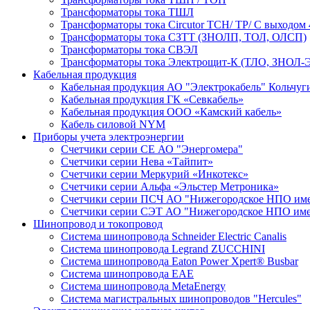
Трансформаторы тока ТШЛ
Трансформаторы тока Circutor TCH/ TP/ С выходом 
Трансформаторы тока СЗТТ (ЗНОЛП, ТОЛ, ОЛСП)
Трансформаторы тока СВЭЛ
Трансформаторы тока Электрощит-К (ТЛО, ЗНОЛ-Э
Кабельная продукция
Кабельная продукция АО "Электрокабель" Кольчуг
Кабельная продукция ГК «Севкабель»
Кабельная продукция ООО «Камский кабель»
Кабель силовой NYM
Приборы учета электроэнергии
Счетчики серии СЕ АО "Энергомера"
Счетчики серии Нева «Тайпит»
Счетчики серии Меркурий «Инкотекс»
Счетчики серии Альфа «Эльстер Метроника»
Счетчики серии ПСЧ АО "Нижегородское НПО име
Счетчики серии СЭТ АО "Нижегородское НПО име
Шинопровод и токопровод
Система шинопровода Schneider Electric Canalis
Система шинопровода Legrand ZUCCHINI
Система шинопровода Eaton Power Xpert® Busbar
Система шинопровода EAE
Система шинопровода MetaEnergy
Система магистральных шинопроводов "Hercules"