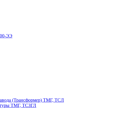
100-ЭЭ
авода (Трансформер) ТМГ, ТСЛ
атуры ТМГ, ТСЗГЛ