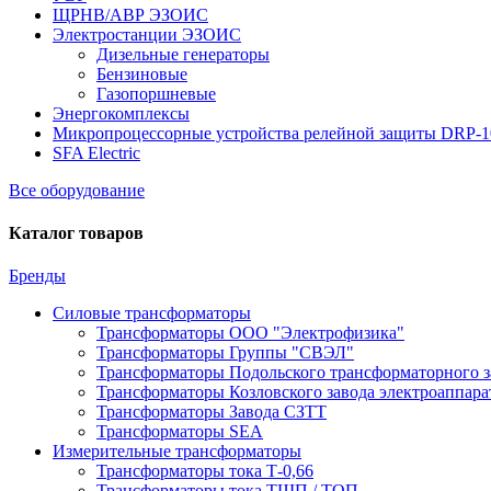
ЩРНВ/АВР ЭЗОИС
Электростанции ЭЗОИС
Дизельные генераторы
Бензиновые
Газопоршневые
Энергокомплексы
Микропроцессорные устройства релейной защиты DRP-
SFA Electric
Все оборудование
Каталог товаров
Бренды
Силовые трансформаторы
Трансформаторы ООО "Электрофизика"
Трансформаторы Группы "СВЭЛ"
Трансформаторы Подольского трансформаторного з
Трансформаторы Козловского завода электроаппар
Трансформаторы Завода СЗТТ
Трансформаторы SEA
Измерительные трансформаторы
Трансформаторы тока Т-0,66
Трансформаторы тока ТШП / ТОП