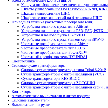
Электротехнические корпуса щитов
Корпуса шкафов электротехнические универсальн
Шкафы универсальные OSD / киоски КЛ-209, КЛ-2
Шкафы универсальные ШНС
Шкаф электротехнический на базе каркаса ШНТ
Приводная техника (частотные преобразователи)
Устройства плавного пуска типа Altistart
Устройства плавного пуска типа PSR, PSE, PSTX и
Устройство плавного пуска DS7/S811+
Устройства плавного пуска Siemens серии 3RW40
Частотные преобразователи типа Altivar
Частотные преобразователи типа ACS
Частотные преобразователи PowerXL™
Частотный преобразователь HYUNDAI
Светотехника
Силовые сухие трансформаторы
Силовые сухие трансформаторы типа Trihal 6-20кВ
Сухие трансформаторы с литой изоляцией (VCC)
Сухие трансформаторы RESIBLOC
Силовые сухие трансформаторы ZUCCHINI
Сухие трансформаторы с литой изоляцией серии Tr
Контакторы
Автоматические выключатели в литом корпусе
Силовые выключатели
Выключатели нагрузки