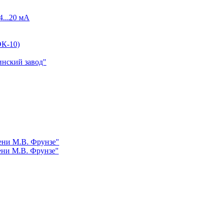
4...20 мА
К-10)
инский завод"
ни М.В. Фрунзе"
ни М.В. Фрунзе"