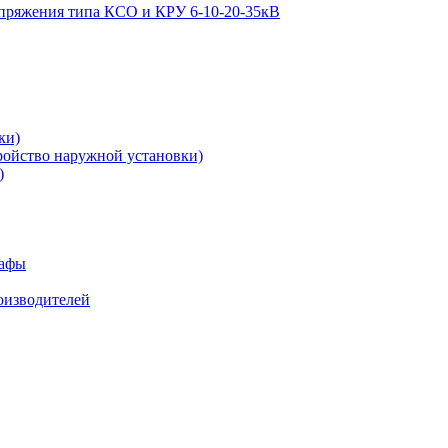
апряжения типа КСО и КРУ 6-10-20-35кВ
ки)
ройство наружной установки)
)
кафы
роизводителей