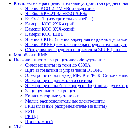
Комплектные распределительные устройства среднего н
Ячейка КСО-214М «Возрождение»
Ячейка КРУ-219М «EZOIS-ES»
КСО-ИТН (измерительная ячейка)
Камеры КСО 2ХХ-серий
Камеры КСО 3ХХ-серий
Камеры КСО-ШВВ
Ячейка ЯКНО (ячейка карьерная наружной установ
Ячейка КРУН (комплектное распределительное уст
Оборудование среднего напряжения ZPUE (Польша
Моноблоки RM6
Низковольтное электрощитовое оборудование
Силовые щиты на токи до 6300А
Щит автоматики и управления ЭЗОИС
Электрощиты для нужд МРСК и ФСК. Силовые ш
Электрощиты для жилого сектора
Электрощиты на базе корпусов logstrup и других п
Защищенные электрощиты
Конденсаторные установки
Малые распределительные электрощиты
ГРЩ (главные распределительные щиты)
РУНН
ГРЩД
Щит этажный
УВР