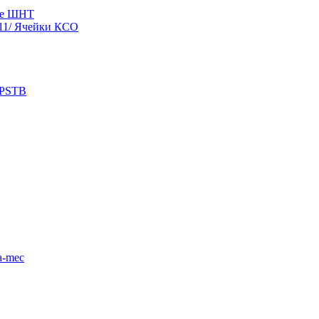
ые ШНТ
11/ Ячейки КСО
 PSTB
a-mec