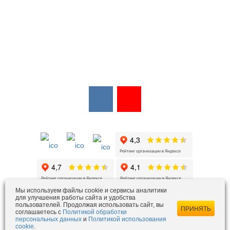
Мы в соцсетях:
Мы в открытых источниках:
Мы используем файлы cookie и сервисы аналитики
для улучшения работы сайта и удобства
пользователей. Продолжая использовать сайт, вы
ezois@ezois-es.ru
- отдел продаж
ПРИНЯТЬ
соглашаетесь с
Политикой обработки
snab@ezois-es.ru
- отдел комплексных поставок
персональных данных
и
Политикой использования
cookie
.
office@ezois-es.ru
- почта для предложений