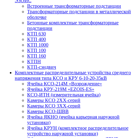
ЭЗОИС
Встроенные трансформаторные подстанции
Трансформаторные подстанции в металлической
оболочке
Бетонные комплектные трансформаторные
подстанции
КТП 630
КТП 400
КТП 1000
КТП 100
КТП 160
КТПН
КТП-сэндвич
Комплектные распределительные устройства среднего
напряжения типа КСО и КРУ 6-10-20-35кВ
Ячейка КСО-214М «Возрождение»
Ячейка КРУ-219М «EZOIS-ES»
КСО-ИТН (измерительная ячейка)
Камеры КСО 2ХХ-серий
Камеры КСО 3ХХ-серий
Камеры КСО-ШВВ
Ячейка ЯКНО (ячейка карьерная наружной
установки)
Ячейка КРУН (комплектное распределительное
устройство наружной установки)