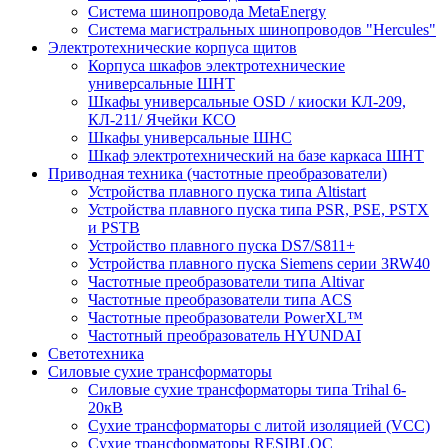
Система шинопровода MetaEnergy
Система магистральных шинопроводов "Hercules"
Электротехнические корпуса щитов
Корпуса шкафов электротехнические
универсальные ШНТ
Шкафы универсальные OSD / киоски КЛ-209,
КЛ-211/ Ячейки КСО
Шкафы универсальные ШНС
Шкаф электротехнический на базе каркаса ШНТ
Приводная техника (частотные преобразователи)
Устройства плавного пуска типа Altistart
Устройства плавного пуска типа PSR, PSE, PSTX
и PSTB
Устройство плавного пуска DS7/S811+
Устройства плавного пуска Siemens серии 3RW40
Частотные преобразователи типа Altivar
Частотные преобразователи типа ACS
Частотные преобразователи PowerXL™
Частотный преобразователь HYUNDAI
Светотехника
Силовые сухие трансформаторы
Силовые сухие трансформаторы типа Trihal 6-
20кВ
Сухие трансформаторы с литой изоляцией (VCC)
Сухие трансформаторы RESIBLOC