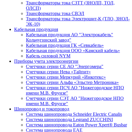
Трансформаторы тока СЗТТ (ЗНОЛП, ТОЛ,
ОЛСП)
Трансформаторы тока СВЭЛ
Трансформаторы тока Электрощит-К (ТЛО, ЗНОЛ-
ЭК-10)
Кабельная продукция
Кабельная продукция АО "Электрокабель"
Кольчугинский завод"
Кабельная продукция ГК «Севкабель»
Кабельная продукция ООО «Камский кабель»
Кабель силовой NYM
Приборы учета электроэнергии
Счетчики серии СЕ АО "Энергомера"
Счетчики серии Нева «Тайпит»
Счетчики серии Меркурий «Инкотекс»
Счетчики серии Альфа «Эльстер Метроника»
Счетчики серии ПСЧ АО "Нижегородское НПО
имени М.В. Фрунзе"
Счетчики серии СЭТ АО "Нижегородское НПО
имени М.В. Фрунзе"
Шинопровод и токопровод
Система шинопровода Schneider Electric Canalis
Система шинопровода Legrand ZUCCHINI
Система шинопровода Eaton Power Xpert® Busbar
Система шинопровода EAE