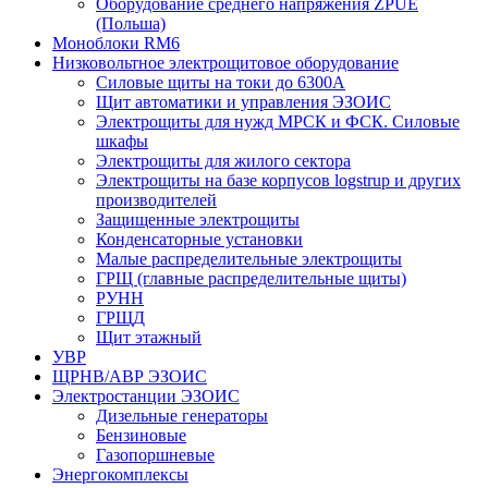
Оборудование среднего напряжения ZPUE
(Польша)
Моноблоки RM6
Низковольтное электрощитовое оборудование
Силовые щиты на токи до 6300А
Щит автоматики и управления ЭЗОИС
Электрощиты для нужд МРСК и ФСК. Силовые
шкафы
Электрощиты для жилого сектора
Электрощиты на базе корпусов logstrup и других
производителей
Защищенные электрощиты
Конденсаторные установки
Малые распределительные электрощиты
ГРЩ (главные распределительные щиты)
РУНН
ГРЩД
Щит этажный
УВР
ЩРНВ/АВР ЭЗОИС
Электростанции ЭЗОИС
Дизельные генераторы
Бензиновые
Газопоршневые
Энергокомплексы