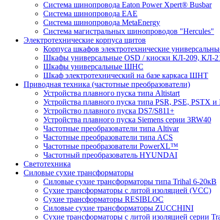
Система шинопровода Eaton Power Xpert® Busbar
Система шинопровода EAE
Система шинопровода MetaEnergy
Система магистральных шинопроводов "Hercules"
Электротехнические корпуса щитов
Корпуса шкафов электротехнические универсальн
Шкафы универсальные OSD / киоски КЛ-209, КЛ-2
Шкафы универсальные ШНС
Шкаф электротехнический на базе каркаса ШНТ
Приводная техника (частотные преобразователи)
Устройства плавного пуска типа Altistart
Устройства плавного пуска типа PSR, PSE, PSTX и
Устройство плавного пуска DS7/S811+
Устройства плавного пуска Siemens серии 3RW40
Частотные преобразователи типа Altivar
Частотные преобразователи типа ACS
Частотные преобразователи PowerXL™
Частотный преобразователь HYUNDAI
Светотехника
Силовые сухие трансформаторы
Силовые сухие трансформаторы типа Trihal 6-20кВ
Сухие трансформаторы с литой изоляцией (VCC)
Сухие трансформаторы RESIBLOC
Силовые сухие трансформаторы ZUCCHINI
Сухие трансформаторы с литой изоляцией серии Tr