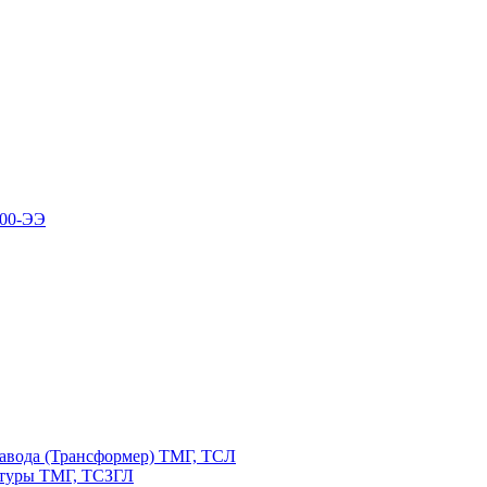
100-ЭЭ
авода (Трансформер) ТМГ, ТСЛ
атуры ТМГ, ТСЗГЛ