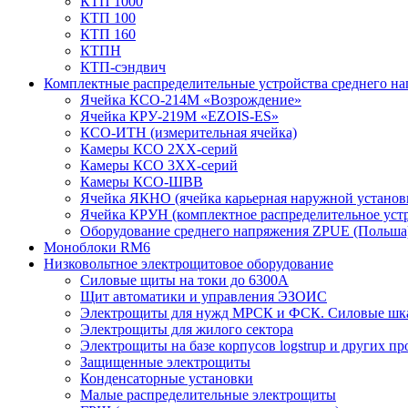
КТП 1000
КТП 100
КТП 160
КТПН
КТП-сэндвич
Комплектные распределительные устройства среднего н
Ячейка КСО-214М «Возрождение»
Ячейка КРУ-219М «EZOIS-ES»
КСО-ИТН (измерительная ячейка)
Камеры КСО 2ХХ-серий
Камеры КСО 3ХХ-серий
Камеры КСО-ШВВ
Ячейка ЯКНО (ячейка карьерная наружной установ
Ячейка КРУН (комплектное распределительное уст
Оборудование среднего напряжения ZPUE (Польша
Моноблоки RM6
Низковольтное электрощитовое оборудование
Силовые щиты на токи до 6300А
Щит автоматики и управления ЭЗОИС
Электрощиты для нужд МРСК и ФСК. Силовые ш
Электрощиты для жилого сектора
Электрощиты на базе корпусов logstrup и других п
Защищенные электрощиты
Конденсаторные установки
Малые распределительные электрощиты