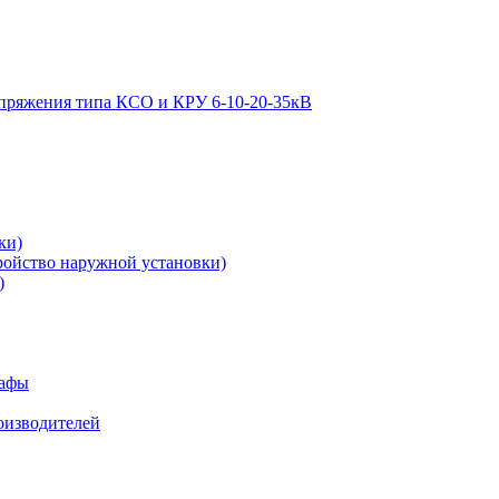
апряжения типа КСО и КРУ 6-10-20-35кВ
ки)
ройство наружной установки)
)
кафы
роизводителей