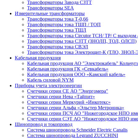
Трансформаторы Завода СЗТТ
Трансформаторы SEA
Измерительные трансформаторы
Трансформаторы тока Т-0,66
Трансформаторы тока ТШП / ТОП
Трансформаторы тока ТШЛ
Трансформаторы тока Circutor TCH/ TP/ С выходом 
Трансформаторы тока СЗТТ (ЗНОЛП, ТОЛ, ОЛСП)
Трансформаторы тока СВЭЛ
Трансформаторы тока Электрощит-К (ТЛО, ЗНОЛ-Э
Кабельная продукция
Кабельная продукция АО "Электрокабель" Кольчуг
Кабельная продукция ГК «Севкабель»
Кабельная продукция ООО «Камский кабель»
Кабель силовой NYM
Приборы учета электроэнергии
Счетчики серии СЕ АО "Энергомера"
Счетчики серии Нева «Тайпит»
Счетчики серии Меркурий «Инкотекс»
Счетчики серии Альфа «Эльстер Метроника»
Счетчики серии ПСЧ АО "Нижегородское НПО име
Счетчики серии СЭТ АО "Нижегородское НПО име
Шинопровод и токопровод
Система шинопровода Schneider Electric Canalis
Система шинопровода Legrand ZUCCHINI