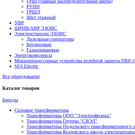
ГРЩ (главные распределительные щиты)
РУНН
ГРЩД
Щит этажный
УВР
ЩРНВ/АВР ЭЗОИС
Электростанции ЭЗОИС
Дизельные генераторы
Бензиновые
Газопоршневые
Энергокомплексы
Микропроцессорные устройства релейной защиты DRP-
SFA Electric
Все оборудование
Каталог товаров
Бренды
Силовые трансформаторы
Трансформаторы ООО "Электрофизика"
Трансформаторы Группы "СВЭЛ"
Трансформаторы Подольского трансформаторного з
Трансформаторы Козловского завода электроаппар