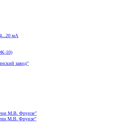
4...20 мА
К-10)
инский завод"
ни М.В. Фрунзе"
ни М.В. Фрунзе"