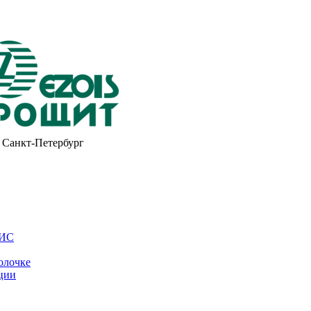
Санкт-Петербург
ОИС
олочке
ции