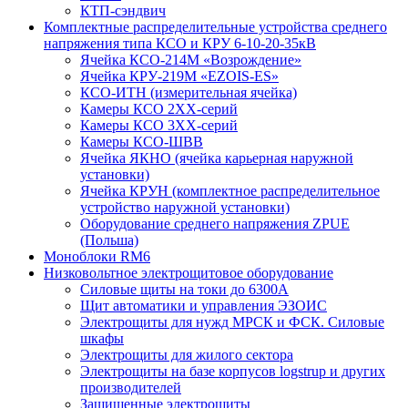
КТП-сэндвич
Комплектные распределительные устройства среднего
напряжения типа КСО и КРУ 6-10-20-35кВ
Ячейка КСО-214М «Возрождение»
Ячейка КРУ-219М «EZOIS-ES»
КСО-ИТН (измерительная ячейка)
Камеры КСО 2ХХ-серий
Камеры КСО 3ХХ-серий
Камеры КСО-ШВВ
Ячейка ЯКНО (ячейка карьерная наружной
установки)
Ячейка КРУН (комплектное распределительное
устройство наружной установки)
Оборудование среднего напряжения ZPUE
(Польша)
Моноблоки RM6
Низковольтное электрощитовое оборудование
Силовые щиты на токи до 6300А
Щит автоматики и управления ЭЗОИС
Электрощиты для нужд МРСК и ФСК. Силовые
шкафы
Электрощиты для жилого сектора
Электрощиты на базе корпусов logstrup и других
производителей
Защищенные электрощиты