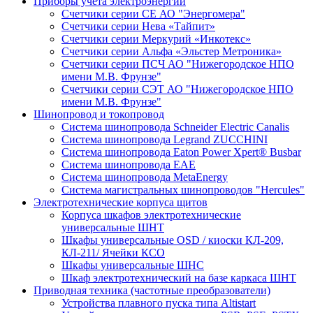
Приборы учета электроэнергии
Счетчики серии СЕ АО "Энергомера"
Счетчики серии Нева «Тайпит»
Счетчики серии Меркурий «Инкотекс»
Счетчики серии Альфа «Эльстер Метроника»
Счетчики серии ПСЧ АО "Нижегородское НПО
имени М.В. Фрунзе"
Счетчики серии СЭТ АО "Нижегородское НПО
имени М.В. Фрунзе"
Шинопровод и токопровод
Система шинопровода Schneider Electric Canalis
Система шинопровода Legrand ZUCCHINI
Система шинопровода Eaton Power Xpert® Busbar
Система шинопровода EAE
Система шинопровода MetaEnergy
Система магистральных шинопроводов "Hercules"
Электротехнические корпуса щитов
Корпуса шкафов электротехнические
универсальные ШНТ
Шкафы универсальные OSD / киоски КЛ-209,
КЛ-211/ Ячейки КСО
Шкафы универсальные ШНС
Шкаф электротехнический на базе каркаса ШНТ
Приводная техника (частотные преобразователи)
Устройства плавного пуска типа Altistart