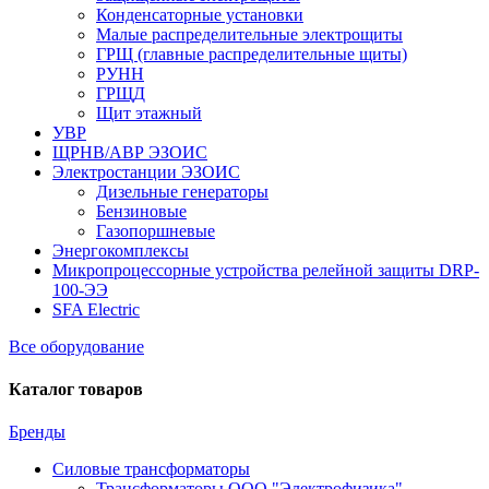
Конденсаторные установки
Малые распределительные электрощиты
ГРЩ (главные распределительные щиты)
РУНН
ГРЩД
Щит этажный
УВР
ЩРНВ/АВР ЭЗОИС
Электростанции ЭЗОИС
Дизельные генераторы
Бензиновые
Газопоршневые
Энергокомплексы
Микропроцессорные устройства релейной защиты DRP-
100-ЭЭ
SFA Electric
Все оборудование
Каталог товаров
Бренды
Силовые трансформаторы
Трансформаторы ООО "Электрофизика"