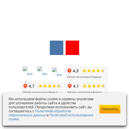
Мы в соцсетях:
Мы в открытых источниках:
Мы используем файлы cookie и сервисы аналитики
для улучшения работы сайта и удобства
пользователей. Продолжая использовать сайт, вы
ezois@ezois-es.ru
- отдел продаж
ПРИНЯТЬ
соглашаетесь с
Политикой обработки
snab@ezois-es.ru
- отдел комплексных поставок
персональных данных
и
Политикой использования
cookie
.
office@ezois-es.ru
- почта для предложений