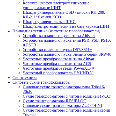
Корпуса шкафов электротехнические
универсальные ШНТ
Шкафы универсальные OSD / киоски КЛ-209,
КЛ-211/ Ячейки КСО
Шкафы универсальные ШНС
Шкаф электротехнический на базе каркаса ШНТ
Приводная техника (частотные преобразователи)
Устройства плавного пуска типа Altistart
Устройства плавного пуска типа PSR, PSE, PSTX
и PSTB
Устройство плавного пуска DS7/S811+
Устройства плавного пуска Siemens серии 3RW40
Частотные преобразователи типа Altivar
Частотные преобразователи типа ACS
Частотные преобразователи PowerXL™
Частотный преобразователь HYUNDAI
Светотехника
Силовые сухие трансформаторы
Силовые сухие трансформаторы типа Trihal 6-
20кВ
Сухие трансформаторы с литой изоляцией (VCC)
Сухие трансформаторы RESIBLOC
Силовые сухие трансформаторы ZUCCHINI
Сухие трансформаторы с литой изоляцией серии
Tra-mec