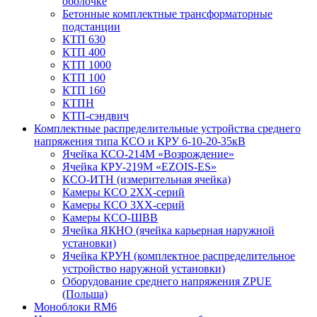
оболочке
Бетонные комплектные трансформаторные
подстанции
КТП 630
КТП 400
КТП 1000
КТП 100
КТП 160
КТПН
КТП-сэндвич
Комплектные распределительные устройства среднего
напряжения типа КСО и КРУ 6-10-20-35кВ
Ячейка КСО-214М «Возрождение»
Ячейка КРУ-219М «EZOIS-ES»
КСО-ИТН (измерительная ячейка)
Камеры КСО 2ХХ-серий
Камеры КСО 3ХХ-серий
Камеры КСО-ШВВ
Ячейка ЯКНО (ячейка карьерная наружной
установки)
Ячейка КРУН (комплектное распределительное
устройство наружной установки)
Оборудование среднего напряжения ZPUE
(Польша)
Моноблоки RM6