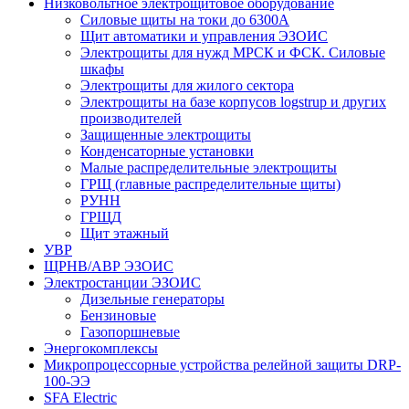
Низковольтное электрощитовое оборудование
Силовые щиты на токи до 6300А
Щит автоматики и управления ЭЗОИС
Электрощиты для нужд МРСК и ФСК. Силовые
шкафы
Электрощиты для жилого сектора
Электрощиты на базе корпусов logstrup и других
производителей
Защищенные электрощиты
Конденсаторные установки
Малые распределительные электрощиты
ГРЩ (главные распределительные щиты)
РУНН
ГРЩД
Щит этажный
УВР
ЩРНВ/АВР ЭЗОИС
Электростанции ЭЗОИС
Дизельные генераторы
Бензиновые
Газопоршневые
Энергокомплексы
Микропроцессорные устройства релейной защиты DRP-
100-ЭЭ
SFA Electric