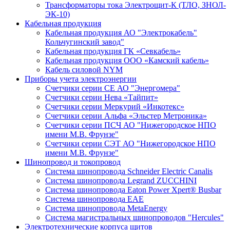
Трансформаторы тока Электрощит-К (ТЛО, ЗНОЛ-
ЭК-10)
Кабельная продукция
Кабельная продукция АО "Электрокабель"
Кольчугинский завод"
Кабельная продукция ГК «Севкабель»
Кабельная продукция ООО «Камский кабель»
Кабель силовой NYM
Приборы учета электроэнергии
Счетчики серии СЕ АО "Энергомера"
Счетчики серии Нева «Тайпит»
Счетчики серии Меркурий «Инкотекс»
Счетчики серии Альфа «Эльстер Метроника»
Счетчики серии ПСЧ АО "Нижегородское НПО
имени М.В. Фрунзе"
Счетчики серии СЭТ АО "Нижегородское НПО
имени М.В. Фрунзе"
Шинопровод и токопровод
Система шинопровода Schneider Electric Canalis
Система шинопровода Legrand ZUCCHINI
Система шинопровода Eaton Power Xpert® Busbar
Система шинопровода EAE
Система шинопровода MetaEnergy
Система магистральных шинопроводов "Hercules"
Электротехнические корпуса щитов