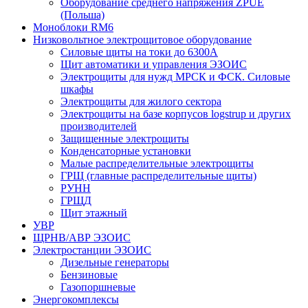
Оборудование среднего напряжения ZPUE
(Польша)
Моноблоки RM6
Низковольтное электрощитовое оборудование
Силовые щиты на токи до 6300А
Щит автоматики и управления ЭЗОИС
Электрощиты для нужд МРСК и ФСК. Силовые
шкафы
Электрощиты для жилого сектора
Электрощиты на базе корпусов logstrup и других
производителей
Защищенные электрощиты
Конденсаторные установки
Малые распределительные электрощиты
ГРЩ (главные распределительные щиты)
РУНН
ГРЩД
Щит этажный
УВР
ЩРНВ/АВР ЭЗОИС
Электростанции ЭЗОИС
Дизельные генераторы
Бензиновые
Газопоршневые
Энергокомплексы