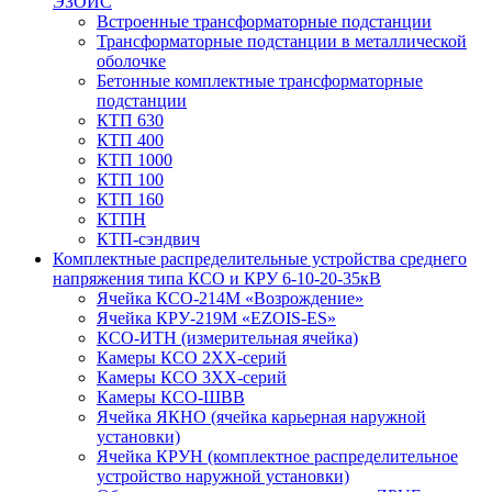
ЭЗОИС
Встроенные трансформаторные подстанции
Трансформаторные подстанции в металлической
оболочке
Бетонные комплектные трансформаторные
подстанции
КТП 630
КТП 400
КТП 1000
КТП 100
КТП 160
КТПН
КТП-сэндвич
Комплектные распределительные устройства среднего
напряжения типа КСО и КРУ 6-10-20-35кВ
Ячейка КСО-214М «Возрождение»
Ячейка КРУ-219М «EZOIS-ES»
КСО-ИТН (измерительная ячейка)
Камеры КСО 2ХХ-серий
Камеры КСО 3ХХ-серий
Камеры КСО-ШВВ
Ячейка ЯКНО (ячейка карьерная наружной
установки)
Ячейка КРУН (комплектное распределительное
устройство наружной установки)