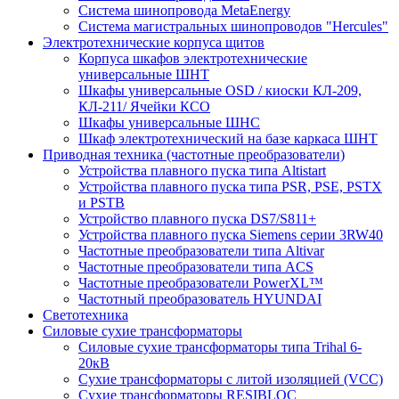
Система шинопровода MetaEnergy
Система магистральных шинопроводов "Hercules"
Электротехнические корпуса щитов
Корпуса шкафов электротехнические
универсальные ШНТ
Шкафы универсальные OSD / киоски КЛ-209,
КЛ-211/ Ячейки КСО
Шкафы универсальные ШНС
Шкаф электротехнический на базе каркаса ШНТ
Приводная техника (частотные преобразователи)
Устройства плавного пуска типа Altistart
Устройства плавного пуска типа PSR, PSE, PSTX
и PSTB
Устройство плавного пуска DS7/S811+
Устройства плавного пуска Siemens серии 3RW40
Частотные преобразователи типа Altivar
Частотные преобразователи типа ACS
Частотные преобразователи PowerXL™
Частотный преобразователь HYUNDAI
Светотехника
Силовые сухие трансформаторы
Силовые сухие трансформаторы типа Trihal 6-
20кВ
Сухие трансформаторы с литой изоляцией (VCC)
Сухие трансформаторы RESIBLOC