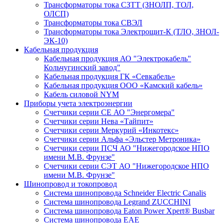
Трансформаторы тока СЗТТ (ЗНОЛП, ТОЛ,
ОЛСП)
Трансформаторы тока СВЭЛ
Трансформаторы тока Электрощит-К (ТЛО, ЗНОЛ-
ЭК-10)
Кабельная продукция
Кабельная продукция АО "Электрокабель"
Кольчугинский завод"
Кабельная продукция ГК «Севкабель»
Кабельная продукция ООО «Камский кабель»
Кабель силовой NYM
Приборы учета электроэнергии
Счетчики серии СЕ АО "Энергомера"
Счетчики серии Нева «Тайпит»
Счетчики серии Меркурий «Инкотекс»
Счетчики серии Альфа «Эльстер Метроника»
Счетчики серии ПСЧ АО "Нижегородское НПО
имени М.В. Фрунзе"
Счетчики серии СЭТ АО "Нижегородское НПО
имени М.В. Фрунзе"
Шинопровод и токопровод
Система шинопровода Schneider Electric Canalis
Система шинопровода Legrand ZUCCHINI
Система шинопровода Eaton Power Xpert® Busbar
Система шинопровода EAE