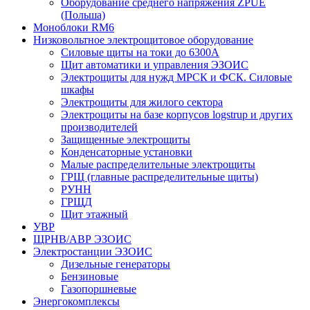
Оборудование среднего напряжения ZPUE
(Польша)
Моноблоки RM6
Низковольтное электрощитовое оборудование
Силовые щиты на токи до 6300А
Щит автоматики и управления ЭЗОИС
Электрощиты для нужд МРСК и ФСК. Силовые
шкафы
Электрощиты для жилого сектора
Электрощиты на базе корпусов logstrup и других
производителей
Защищенные электрощиты
Конденсаторные установки
Малые распределительные электрощиты
ГРЩ (главные распределительные щиты)
РУНН
ГРЩД
Щит этажный
УВР
ЩРНВ/АВР ЭЗОИС
Электростанции ЭЗОИС
Дизельные генераторы
Бензиновые
Газопоршневые
Энергокомплексы