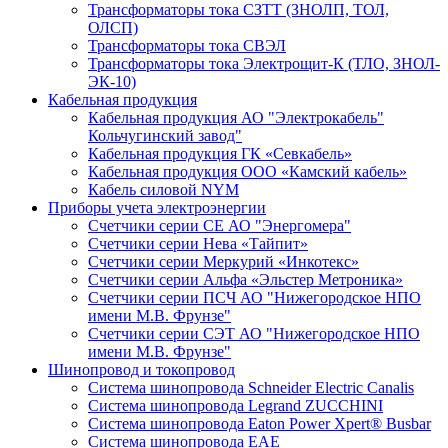
Трансформаторы тока СЗТТ (ЗНОЛП, ТОЛ,
ОЛСП)
Трансформаторы тока СВЭЛ
Трансформаторы тока Электрощит-К (ТЛО, ЗНОЛ-
ЭК-10)
Кабельная продукция
Кабельная продукция АО "Электрокабель"
Кольчугинский завод"
Кабельная продукция ГК «Севкабель»
Кабельная продукция ООО «Камский кабель»
Кабель силовой NYM
Приборы учета электроэнергии
Счетчики серии СЕ АО "Энергомера"
Счетчики серии Нева «Тайпит»
Счетчики серии Меркурий «Инкотекс»
Счетчики серии Альфа «Эльстер Метроника»
Счетчики серии ПСЧ АО "Нижегородское НПО
имени М.В. Фрунзе"
Счетчики серии СЭТ АО "Нижегородское НПО
имени М.В. Фрунзе"
Шинопровод и токопровод
Система шинопровода Schneider Electric Canalis
Система шинопровода Legrand ZUCCHINI
Система шинопровода Eaton Power Xpert® Busbar
Система шинопровода EAE