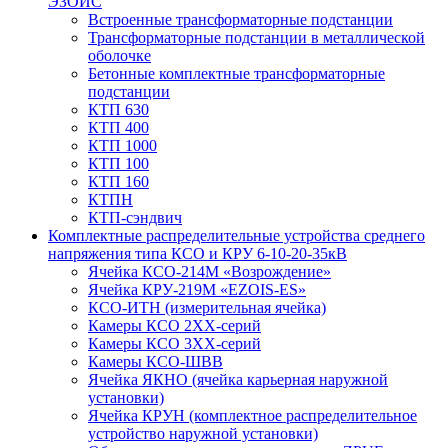
ЭЗОИС
Встроенные трансформаторные подстанции
Трансформаторные подстанции в металлической
оболочке
Бетонные комплектные трансформаторные
подстанции
КТП 630
КТП 400
КТП 1000
КТП 100
КТП 160
КТПН
КТП-сэндвич
Комплектные распределительные устройства среднего
напряжения типа КСО и КРУ 6-10-20-35кВ
Ячейка КСО-214М «Возрождение»
Ячейка КРУ-219М «EZOIS-ES»
КСО-ИТН (измерительная ячейка)
Камеры КСО 2ХХ-серий
Камеры КСО 3ХХ-серий
Камеры КСО-ШВВ
Ячейка ЯКНО (ячейка карьерная наружной
установки)
Ячейка КРУН (комплектное распределительное
устройство наружной установки)