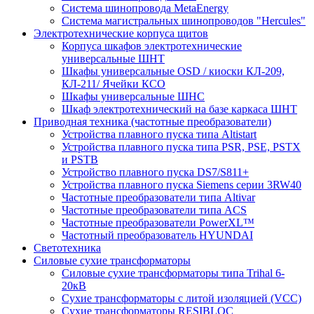
Система шинопровода MetaEnergy
Система магистральных шинопроводов "Hercules"
Электротехнические корпуса щитов
Корпуса шкафов электротехнические
универсальные ШНТ
Шкафы универсальные OSD / киоски КЛ-209,
КЛ-211/ Ячейки КСО
Шкафы универсальные ШНС
Шкаф электротехнический на базе каркаса ШНТ
Приводная техника (частотные преобразователи)
Устройства плавного пуска типа Altistart
Устройства плавного пуска типа PSR, PSE, PSTX
и PSTB
Устройство плавного пуска DS7/S811+
Устройства плавного пуска Siemens серии 3RW40
Частотные преобразователи типа Altivar
Частотные преобразователи типа ACS
Частотные преобразователи PowerXL™
Частотный преобразователь HYUNDAI
Светотехника
Силовые сухие трансформаторы
Силовые сухие трансформаторы типа Trihal 6-
20кВ
Сухие трансформаторы с литой изоляцией (VCC)
Сухие трансформаторы RESIBLOC