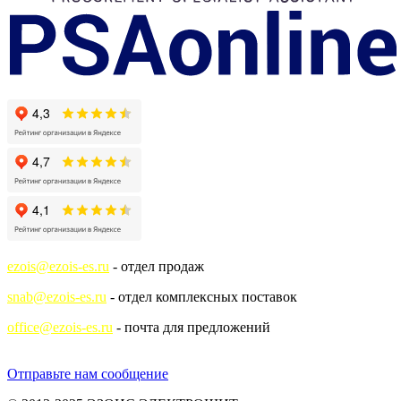
ezois@ezois-es.ru
- отдел продаж
snab@ezois-es.ru
- отдел комплексных поставок
office@ezois-es.ru
- почта для предложений
Отправьте нам сообщение