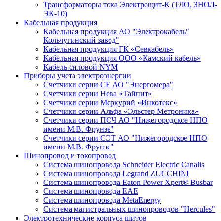
Трансформаторы тока Электрощит-К (ТЛО, ЗНОЛ-
ЭК-10)
Кабельная продукция
Кабельная продукция АО "Электрокабель"
Кольчугинский завод"
Кабельная продукция ГК «Севкабель»
Кабельная продукция ООО «Камский кабель»
Кабель силовой NYM
Приборы учета электроэнергии
Счетчики серии СЕ АО "Энергомера"
Счетчики серии Нева «Тайпит»
Счетчики серии Меркурий «Инкотекс»
Счетчики серии Альфа «Эльстер Метроника»
Счетчики серии ПСЧ АО "Нижегородское НПО
имени М.В. Фрунзе"
Счетчики серии СЭТ АО "Нижегородское НПО
имени М.В. Фрунзе"
Шинопровод и токопровод
Система шинопровода Schneider Electric Canalis
Система шинопровода Legrand ZUCCHINI
Система шинопровода Eaton Power Xpert® Busbar
Система шинопровода EAE
Система шинопровода MetaEnergy
Система магистральных шинопроводов "Hercules"
Электротехнические корпуса щитов