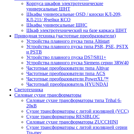
Корпуса шкафов электротехнические
универсальные ШНТ
Шкафы универсальные OSD / киоски КЛ-209,
КЛ-211/ Ячейки КСО
Шкафы универсальные ШНС
Шкаф электротехнический на базе каркаса ШНТ
Приводная техника (частотные преобразователи)
Устройства плавного пуска типа Altistart
Устройства плавного пуска типа PSR, PSE, PSTX
и PSTB
Устройство плавного пуска DS7/S811+
Устройства плавного пуска Siemens серии 3RW40
Частотные преобразователи типа Altivar
Частотные преобразователи типа ACS
Частотные преобразователи PowerXL™
Частотный преобразователь HYUNDAI
Светотехника
Силовые сухие трансформаторы
Силовые сухие трансформаторы типа Trihal 6-
20кВ
Сухие трансформаторы с литой изоляцией (VCC)
Сухие трансформаторы RESIBLOC
Силовые сухие трансформаторы ZUCCHINI
Сухие трансформаторы с литой изоляцией серии
Tra-mec