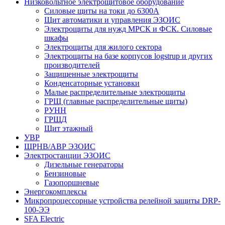
Низковольтное электрощитовое оборудование
Силовые щиты на токи до 6300А
Щит автоматики и управления ЭЗОИС
Электрощиты для нужд МРСК и ФСК. Силовые
шкафы
Электрощиты для жилого сектора
Электрощиты на базе корпусов logstrup и других
производителей
Защищенные электрощиты
Конденсаторные установки
Малые распределительные электрощиты
ГРЩ (главные распределительные щиты)
РУНН
ГРЩД
Щит этажный
УВР
ЩРНВ/АВР ЭЗОИС
Электростанции ЭЗОИС
Дизельные генераторы
Бензиновые
Газопоршневые
Энергокомплексы
Микропроцессорные устройства релейной защиты DRP-
100-ЭЭ
SFA Electric