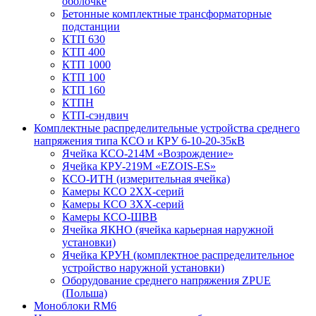
оболочке
Бетонные комплектные трансформаторные
подстанции
КТП 630
КТП 400
КТП 1000
КТП 100
КТП 160
КТПН
КТП-сэндвич
Комплектные распределительные устройства среднего
напряжения типа КСО и КРУ 6-10-20-35кВ
Ячейка КСО-214М «Возрождение»
Ячейка КРУ-219М «EZOIS-ES»
КСО-ИТН (измерительная ячейка)
Камеры КСО 2ХХ-серий
Камеры КСО 3ХХ-серий
Камеры КСО-ШВВ
Ячейка ЯКНО (ячейка карьерная наружной
установки)
Ячейка КРУН (комплектное распределительное
устройство наружной установки)
Оборудование среднего напряжения ZPUE
(Польша)
Моноблоки RM6