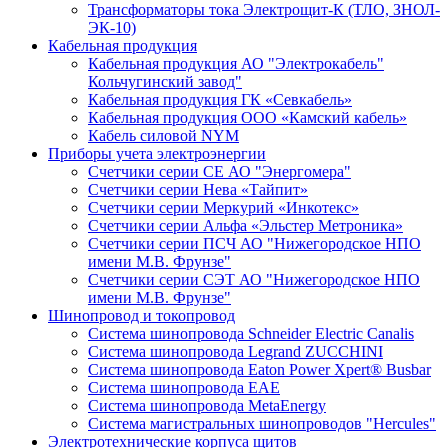
Трансформаторы тока Электрощит-К (ТЛО, ЗНОЛ-
ЭК-10)
Кабельная продукция
Кабельная продукция АО "Электрокабель"
Кольчугинский завод"
Кабельная продукция ГК «Севкабель»
Кабельная продукция ООО «Камский кабель»
Кабель силовой NYM
Приборы учета электроэнергии
Счетчики серии СЕ АО "Энергомера"
Счетчики серии Нева «Тайпит»
Счетчики серии Меркурий «Инкотекс»
Счетчики серии Альфа «Эльстер Метроника»
Счетчики серии ПСЧ АО "Нижегородское НПО
имени М.В. Фрунзе"
Счетчики серии СЭТ АО "Нижегородское НПО
имени М.В. Фрунзе"
Шинопровод и токопровод
Система шинопровода Schneider Electric Canalis
Система шинопровода Legrand ZUCCHINI
Система шинопровода Eaton Power Xpert® Busbar
Система шинопровода EAE
Система шинопровода MetaEnergy
Система магистральных шинопроводов "Hercules"
Электротехнические корпуса щитов