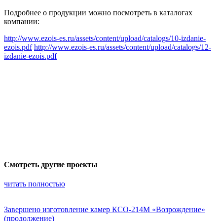
Подробнее о продукции можно посмотреть в каталогах
компании:
http://www.ezois-es.ru/assets/content/upload/catalogs/10-izdanie-
ezois.pdf
http://www.ezois-es.ru/assets/content/upload/catalogs/12-
izdanie-ezois.pdf
Смотреть другие проекты
читать полностью
Завершено изготовление камер КСО-214М «Возрождение»
(продолжение)