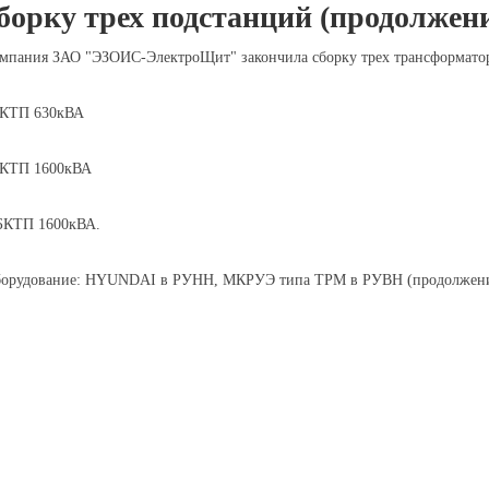
борку трех подстанций (продолжени
мпания ЗАО "ЭЗОИС-ЭлектроЩит" закончила сборку трех трансформато
КТП 630кВА
КТП 1600кВА
БКТП 1600кВА.
орудование: HYUNDAI в РУНН, МКРУЭ типа TPM в РУВН (продолжени