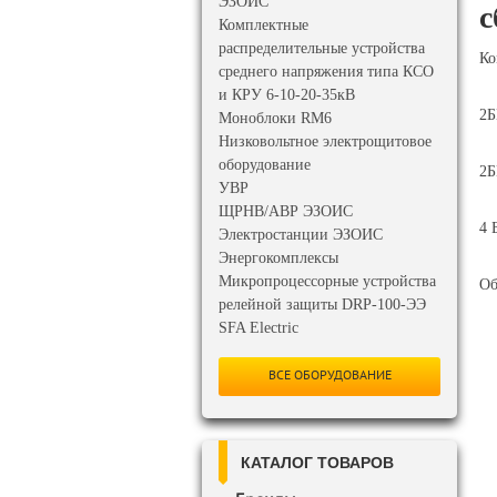
ЭЗОИС
с
Комплектные
распределительные устройства
Ко
среднего напряжения типа КСО
и КРУ 6-10-20-35кВ
2Б
Моноблоки RM6
Низковольтное электрощитовое
оборудование
2Б
УВР
ЩРНВ/АВР ЭЗОИС
4 
Электростанции ЭЗОИС
Энергокомплексы
Микропроцессорные устройства
Об
релейной защиты DRP-100-ЭЭ
SFA Electric
ВСЕ ОБОРУДОВАНИЕ
КАТАЛОГ ТОВАРОВ