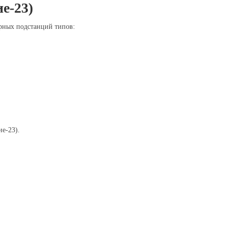
е-23)
рных подстанций типов:
е-23).