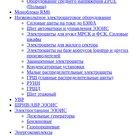
Оборудование среднего напряжения ZPUE
(Польша)
Моноблоки RM6
Низковольтное электрощитовое оборудование
Силовые щиты на токи до 6300А
Щит автоматики и управления ЭЗОИС
Электрощиты для нужд МРСК и ФСК. Силовые
шкафы
Электрощиты для жилого сектора
Электрощиты на базе корпусов logstrup и других
производителей
Защищенные электрощиты
Конденсаторные установки
Малые распределительные электрощиты
ГРЩ (главные распределительные щиты)
РУНН
ГРЩД
Щит этажный
УВР
ЩРНВ/АВР ЭЗОИС
Электростанции ЭЗОИС
Дизельные генераторы
Бензиновые
Газопоршневые
Энергокомплексы