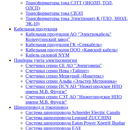
Трансформаторы тока СЗТТ (ЗНОЛП, ТОЛ,
ОЛСП)
Трансформаторы тока СВЭЛ
Трансформаторы тока Электрощит-К (ТЛО, ЗНОЛ-
ЭК-10)
Кабельная продукция
Кабельная продукция АО "Электрокабель"
Кольчугинский завод"
Кабельная продукция ГК «Севкабель»
Кабельная продукция ООО «Камский кабель»
Кабель силовой NYM
Приборы учета электроэнергии
Счетчики серии СЕ АО "Энергомера"
Счетчики серии Нева «Тайпит»
Счетчики серии Меркурий «Инкотекс»
Счетчики серии Альфа «Эльстер Метроника»
Счетчики серии ПСЧ АО "Нижегородское НПО
имени М.В. Фрунзе"
Счетчики серии СЭТ АО "Нижегородское НПО
имени М.В. Фрунзе"
Шинопровод и токопровод
Система шинопровода Schneider Electric Canalis
Система шинопровода Legrand ZUCCHINI
Система шинопровода Eaton Power Xpert® Busbar
Система шинопровода EAE