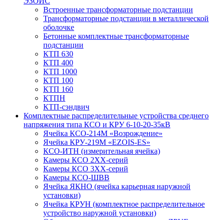
ЭЗОИС
Встроенные трансформаторные подстанции
Трансформаторные подстанции в металлической
оболочке
Бетонные комплектные трансформаторные
подстанции
КТП 630
КТП 400
КТП 1000
КТП 100
КТП 160
КТПН
КТП-сэндвич
Комплектные распределительные устройства среднего
напряжения типа КСО и КРУ 6-10-20-35кВ
Ячейка КСО-214М «Возрождение»
Ячейка КРУ-219М «EZOIS-ES»
КСО-ИТН (измерительная ячейка)
Камеры КСО 2ХХ-серий
Камеры КСО 3ХХ-серий
Камеры КСО-ШВВ
Ячейка ЯКНО (ячейка карьерная наружной
установки)
Ячейка КРУН (комплектное распределительное
устройство наружной установки)