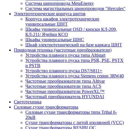
Система шинопровода MetaEnergy
Система магистральных шинопроводов "Hercules"
Электротехнические корпуса щитов
Корпуса шкафов электротехнические
универсальные ШНТ
Шкафы универсальные OSD / киоски КЛ-209,
КЛ-211/ Ячейки КСО
Шкафы универсальные ШНС
Шкаф электротехнический на базе каркаса ШНТ
Приводная техника (частотные преобразователи)
Устройства плавного пуска типа Altistart
Устройства плавного пуска типа PSR, PSE, PSTX
и PSTB
Устройство плавного пуска DS7/S811+
Устройства плавного пуска Siemens серии 3RW40
Частотные преобразователи типа Altivar
Частотные преобразователи типа ACS
Частотные преобразователи PowerXL™
Частотный преобразователь HYUNDAI
Светотехника
Силовые сухие трансформаторы
Силовые сухие трансформаторы типа Trihal 6-
20кВ
Сухие трансформаторы с литой изоляцией (VCC)
Сухие трансформаторы RESIBLOC