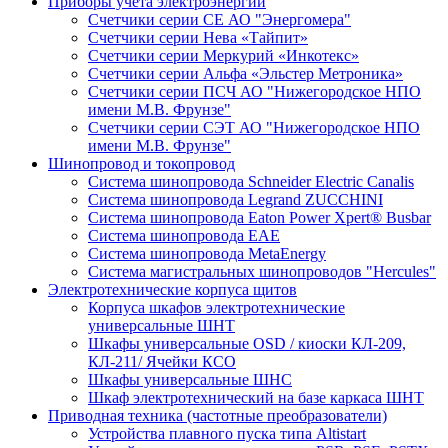
Приборы учета электроэнергии
Счетчики серии СЕ АО "Энергомера"
Счетчики серии Нева «Тайпит»
Счетчики серии Меркурий «Инкотекс»
Счетчики серии Альфа «Эльстер Метроника»
Счетчики серии ПСЧ АО "Нижегородское НПО
имени М.В. Фрунзе"
Счетчики серии СЭТ АО "Нижегородское НПО
имени М.В. Фрунзе"
Шинопровод и токопровод
Система шинопровода Schneider Electric Canalis
Система шинопровода Legrand ZUCCHINI
Система шинопровода Eaton Power Xpert® Busbar
Система шинопровода EAE
Система шинопровода MetaEnergy
Система магистральных шинопроводов "Hercules"
Электротехнические корпуса щитов
Корпуса шкафов электротехнические
универсальные ШНТ
Шкафы универсальные OSD / киоски КЛ-209,
КЛ-211/ Ячейки КСО
Шкафы универсальные ШНС
Шкаф электротехнический на базе каркаса ШНТ
Приводная техника (частотные преобразователи)
Устройства плавного пуска типа Altistart