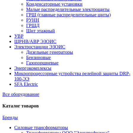
Конденсаторные установки
Малые распределительные электрощиты
ГРЩ (главные распределительные щиты)
РУНН
ГРЩД
Щит этажный
УВР
ЩРНВ/АВР ЭЗОИС
Электростанции ЭЗОИС
Дизельные генераторы
Бензиновые
Газопоршневые
Энергокомплексы
Микропроцессорные устройства релейной защиты DRP-
100-ЭЭ
SFA Electric
Все оборудование
Каталог товаров
Бренды
Силовые трансформаторы
Трансформаторы ООО "Электрофизика"