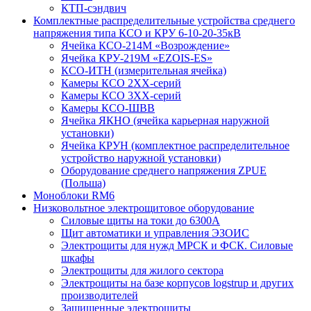
КТП-сэндвич
Комплектные распределительные устройства среднего
напряжения типа КСО и КРУ 6-10-20-35кВ
Ячейка КСО-214М «Возрождение»
Ячейка КРУ-219М «EZOIS-ES»
КСО-ИТН (измерительная ячейка)
Камеры КСО 2ХХ-серий
Камеры КСО 3ХХ-серий
Камеры КСО-ШВВ
Ячейка ЯКНО (ячейка карьерная наружной
установки)
Ячейка КРУН (комплектное распределительное
устройство наружной установки)
Оборудование среднего напряжения ZPUE
(Польша)
Моноблоки RM6
Низковольтное электрощитовое оборудование
Силовые щиты на токи до 6300А
Щит автоматики и управления ЭЗОИС
Электрощиты для нужд МРСК и ФСК. Силовые
шкафы
Электрощиты для жилого сектора
Электрощиты на базе корпусов logstrup и других
производителей
Защищенные электрощиты