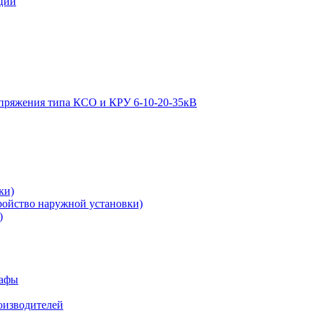
ции
апряжения типа КСО и КРУ 6-10-20-35кВ
ки)
ройство наружной установки)
)
кафы
роизводителей