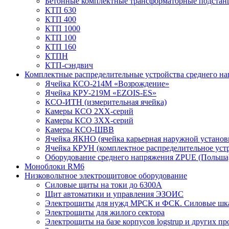
Бетонные комплектные трансформаторные подстан
КТП 630
КТП 400
КТП 1000
КТП 100
КТП 160
КТПН
КТП-сэндвич
Комплектные распределительные устройства среднего н
Ячейка КСО-214М «Возрождение»
Ячейка КРУ-219М «EZOIS-ES»
КСО-ИТН (измерительная ячейка)
Камеры КСО 2ХХ-серий
Камеры КСО 3ХХ-серий
Камеры КСО-ШВВ
Ячейка ЯКНО (ячейка карьерная наружной установ
Ячейка КРУН (комплектное распределительное уст
Оборудование среднего напряжения ZPUE (Польша
Моноблоки RM6
Низковольтное электрощитовое оборудование
Силовые щиты на токи до 6300А
Щит автоматики и управления ЭЗОИС
Электрощиты для нужд МРСК и ФСК. Силовые ш
Электрощиты для жилого сектора
Электрощиты на базе корпусов logstrup и других п