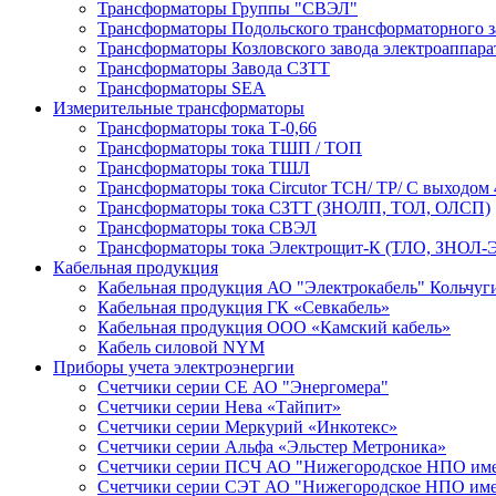
Трансформаторы Группы "СВЭЛ"
Трансформаторы Подольского трансформаторного з
Трансформаторы Козловского завода электроаппар
Трансформаторы Завода СЗТТ
Трансформаторы SEA
Измерительные трансформаторы
Трансформаторы тока Т-0,66
Трансформаторы тока ТШП / ТОП
Трансформаторы тока ТШЛ
Трансформаторы тока Circutor TCH/ TP/ С выходом 
Трансформаторы тока СЗТТ (ЗНОЛП, ТОЛ, ОЛСП)
Трансформаторы тока СВЭЛ
Трансформаторы тока Электрощит-К (ТЛО, ЗНОЛ-Э
Кабельная продукция
Кабельная продукция АО "Электрокабель" Кольчуг
Кабельная продукция ГК «Севкабель»
Кабельная продукция ООО «Камский кабель»
Кабель силовой NYM
Приборы учета электроэнергии
Счетчики серии СЕ АО "Энергомера"
Счетчики серии Нева «Тайпит»
Счетчики серии Меркурий «Инкотекс»
Счетчики серии Альфа «Эльстер Метроника»
Счетчики серии ПСЧ АО "Нижегородское НПО име
Счетчики серии СЭТ АО "Нижегородское НПО име