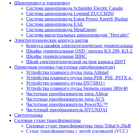
Шинопровод и токопровод
Система шинопровода Schneider Electric Canalis
Система шинопровода Legrand ZUCCHINI
Система шинопровода Eaton Power Xpert® Busbar
Система шинопровода EAE
Система шинопровода MetaEnergy
Система магистральных шинопроводов "Hercules"
Электротехнические корпуса щитов
Корпуса шкафов электротехнические универсальн
Шкафы универсальные OSD / киоски КЛ-209, КЛ-2
Шкафы универсальные ШНС
Шкаф электротехнический на базе каркаса ШНТ
Приводная техника (частотные преобразователи)
Устройства плавного пуска типа Altistart
Устройства плавного пуска типа PSR, PSE, PSTX и
Устройство плавного пуска DS7/S811+
Устройства плавного пуска Siemens серии 3RW40
Частотные преобразователи типа Altivar
Частотные преобразователи типа ACS
Частотные преобразователи PowerXL™
Частотный преобразователь HYUNDAI
Светотехника
Силовые сухие трансформаторы
Силовые сухие трансформаторы типа Trihal 6-20кВ
Сухие трансформаторы с литой изоляцией (VCC)