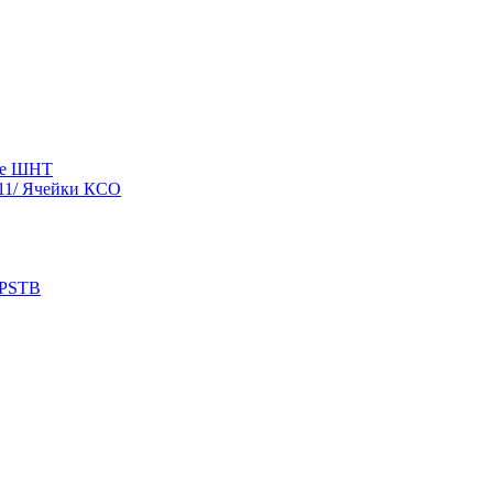
ые ШНТ
11/ Ячейки КСО
 PSTB