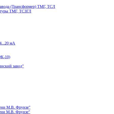
авода (Трансформер) ТМГ, ТСЛ
атуры ТМГ, ТСЗГЛ
4...20 мА
К-10)
инский завод"
ни М.В. Фрунзе"
ни М.В. Фрунзе"