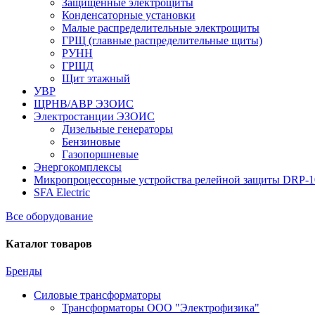
Защищенные электрощиты
Конденсаторные установки
Малые распределительные электрощиты
ГРЩ (главные распределительные щиты)
РУНН
ГРЩД
Щит этажный
УВР
ЩРНВ/АВР ЭЗОИС
Электростанции ЭЗОИС
Дизельные генераторы
Бензиновые
Газопоршневые
Энергокомплексы
Микропроцессорные устройства релейной защиты DRP-
SFA Electric
Все оборудование
Каталог товаров
Бренды
Силовые трансформаторы
Трансформаторы ООО "Электрофизика"