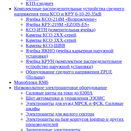
КТП-сэндвич
Комплектные распределительные устройства среднего
напряжения типа КСО и КРУ 6-10-20-35кВ
Ячейка КСО-214М «Возрождение»
Ячейка КРУ-219М «EZOIS-ES»
КСО-ИТН (измерительная ячейка)
Камеры КСО 2ХХ-серий
Камеры КСО 3ХХ-серий
Камеры КСО-ШВВ
Ячейка ЯКНО (ячейка карьерная наружной
установки)
Ячейка КРУН (комплектное распределительное
устройство наружной установки)
Оборудование среднего напряжения ZPUE
(Польша)
Моноблоки RM6
Низковольтное электрощитовое оборудование
Силовые щиты на токи до 6300А
Щит автоматики и управления ЭЗОИС
Электрощиты для нужд МРСК и ФСК. Силовые
шкафы
Электрощиты для жилого сектора
Электрощиты на базе корпусов logstrup и других
производителей
Защищенные электрощиты