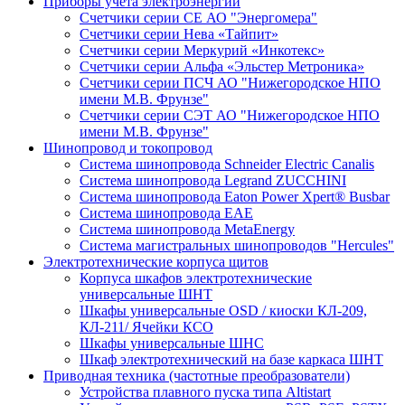
Приборы учета электроэнергии
Счетчики серии СЕ АО "Энергомера"
Счетчики серии Нева «Тайпит»
Счетчики серии Меркурий «Инкотекс»
Счетчики серии Альфа «Эльстер Метроника»
Счетчики серии ПСЧ АО "Нижегородское НПО
имени М.В. Фрунзе"
Счетчики серии СЭТ АО "Нижегородское НПО
имени М.В. Фрунзе"
Шинопровод и токопровод
Система шинопровода Schneider Electric Canalis
Система шинопровода Legrand ZUCCHINI
Система шинопровода Eaton Power Xpert® Busbar
Система шинопровода EAE
Система шинопровода MetaEnergy
Система магистральных шинопроводов "Hercules"
Электротехнические корпуса щитов
Корпуса шкафов электротехнические
универсальные ШНТ
Шкафы универсальные OSD / киоски КЛ-209,
КЛ-211/ Ячейки КСО
Шкафы универсальные ШНС
Шкаф электротехнический на базе каркаса ШНТ
Приводная техника (частотные преобразователи)
Устройства плавного пуска типа Altistart