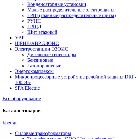
Конденсаторные установки
Малые распределительные электрощиты
ГРЩ (главные распределительные щиты)
РУНН
ГРЩД
Щит этажный
УВР
ЩРНВ/АВР ЭЗОИС
Электростанции ЭЗОИС
Дизельные генераторы
Бензиновые
Газопоршневые
Энергокомплексы
Микропроцессорные устройства релейной защиты DRP-
100-ЭЭ
SFA Electric
Все оборудование
Каталог товаров
Бренды
Силовые трансформаторы
Трансформаторы ООО "Электрофизика"