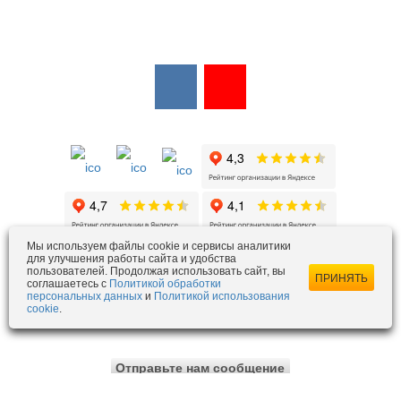
Мы в соцсетях:
Мы в открытых источниках:
Мы используем файлы cookie и сервисы аналитики
для улучшения работы сайта и удобства
пользователей. Продолжая использовать сайт, вы
ezois@ezois-es.ru
- отдел продаж
ПРИНЯТЬ
соглашаетесь с
Политикой обработки
snab@ezois-es.ru
- отдел комплексных поставок
персональных данных
и
Политикой использования
cookie
.
office@ezois-es.ru
- почта для предложений
Отправьте нам сообщение