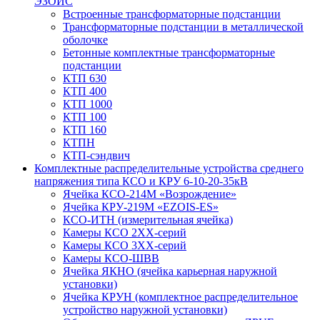
ЭЗОИС
Встроенные трансформаторные подстанции
Трансформаторные подстанции в металлической
оболочке
Бетонные комплектные трансформаторные
подстанции
КТП 630
КТП 400
КТП 1000
КТП 100
КТП 160
КТПН
КТП-сэндвич
Комплектные распределительные устройства среднего
напряжения типа КСО и КРУ 6-10-20-35кВ
Ячейка КСО-214М «Возрождение»
Ячейка КРУ-219М «EZOIS-ES»
КСО-ИТН (измерительная ячейка)
Камеры КСО 2ХХ-серий
Камеры КСО 3ХХ-серий
Камеры КСО-ШВВ
Ячейка ЯКНО (ячейка карьерная наружной
установки)
Ячейка КРУН (комплектное распределительное
устройство наружной установки)