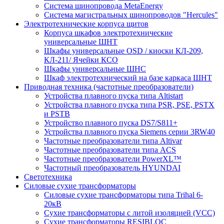
Система шинопровода MetaEnergy
Система магистральных шинопроводов "Hercules"
Электротехнические корпуса щитов
Корпуса шкафов электротехнические
универсальные ШНТ
Шкафы универсальные OSD / киоски КЛ-209,
КЛ-211/ Ячейки КСО
Шкафы универсальные ШНС
Шкаф электротехнический на базе каркаса ШНТ
Приводная техника (частотные преобразователи)
Устройства плавного пуска типа Altistart
Устройства плавного пуска типа PSR, PSE, PSTX
и PSTB
Устройство плавного пуска DS7/S811+
Устройства плавного пуска Siemens серии 3RW40
Частотные преобразователи типа Altivar
Частотные преобразователи типа ACS
Частотные преобразователи PowerXL™
Частотный преобразователь HYUNDAI
Светотехника
Силовые сухие трансформаторы
Силовые сухие трансформаторы типа Trihal 6-
20кВ
Сухие трансформаторы с литой изоляцией (VCC)
Сухие трансформаторы RESIBLOC