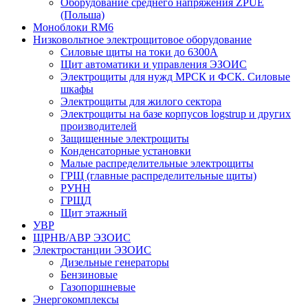
Оборудование среднего напряжения ZPUE
(Польша)
Моноблоки RM6
Низковольтное электрощитовое оборудование
Силовые щиты на токи до 6300А
Щит автоматики и управления ЭЗОИС
Электрощиты для нужд МРСК и ФСК. Силовые
шкафы
Электрощиты для жилого сектора
Электрощиты на базе корпусов logstrup и других
производителей
Защищенные электрощиты
Конденсаторные установки
Малые распределительные электрощиты
ГРЩ (главные распределительные щиты)
РУНН
ГРЩД
Щит этажный
УВР
ЩРНВ/АВР ЭЗОИС
Электростанции ЭЗОИС
Дизельные генераторы
Бензиновые
Газопоршневые
Энергокомплексы