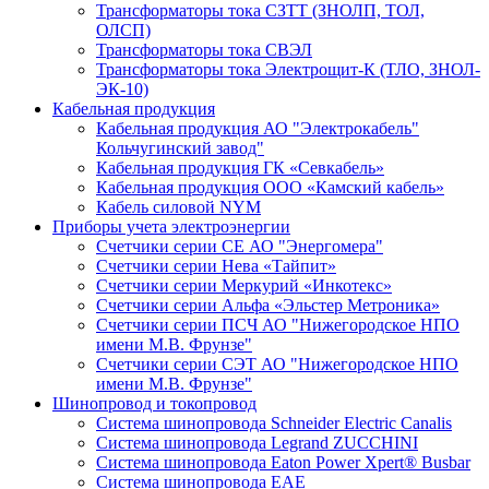
Трансформаторы тока СЗТТ (ЗНОЛП, ТОЛ,
ОЛСП)
Трансформаторы тока СВЭЛ
Трансформаторы тока Электрощит-К (ТЛО, ЗНОЛ-
ЭК-10)
Кабельная продукция
Кабельная продукция АО "Электрокабель"
Кольчугинский завод"
Кабельная продукция ГК «Севкабель»
Кабельная продукция ООО «Камский кабель»
Кабель силовой NYM
Приборы учета электроэнергии
Счетчики серии СЕ АО "Энергомера"
Счетчики серии Нева «Тайпит»
Счетчики серии Меркурий «Инкотекс»
Счетчики серии Альфа «Эльстер Метроника»
Счетчики серии ПСЧ АО "Нижегородское НПО
имени М.В. Фрунзе"
Счетчики серии СЭТ АО "Нижегородское НПО
имени М.В. Фрунзе"
Шинопровод и токопровод
Система шинопровода Schneider Electric Canalis
Система шинопровода Legrand ZUCCHINI
Система шинопровода Eaton Power Xpert® Busbar
Система шинопровода EAE