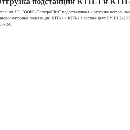
тгрузка подстанции КТП-1 и КТП
мпания АО "ЭЗОИС-ЭлектроЩит" подготавливает к отгрузке встроенные
ансформаторные подстанции КТП-1 и КТП-2 в составе двух РУНН 2х25
00кВА.