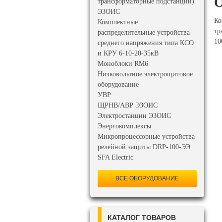
О
трансформаторные подстанции)
ЭЗОИС
Ко
Комплектные
тр
распределительные устройства
10
среднего напряжения типа КСО
и КРУ 6-10-20-35кВ
Моноблоки RM6
Низковольтное электрощитовое
оборудование
УВР
ЩРНВ/АВР ЭЗОИС
Электростанции ЭЗОИС
Энергокомплексы
Микропроцессорные устройства
релейной защиты DRP-100-ЭЭ
SFA Electric
ВСЕ ОБОРУДОВАНИЕ
КАТАЛОГ ТОВАРОВ