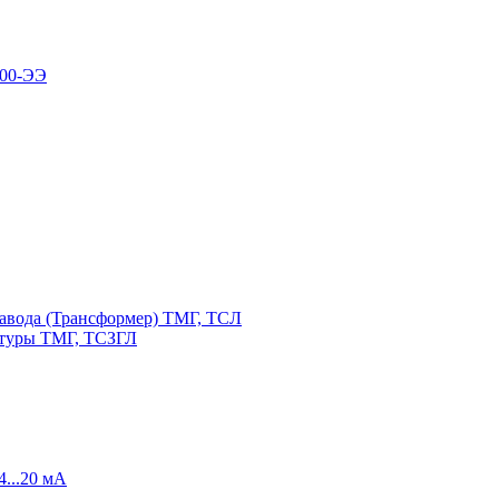
100-ЭЭ
авода (Трансформер) ТМГ, ТСЛ
атуры ТМГ, ТСЗГЛ
4...20 мА