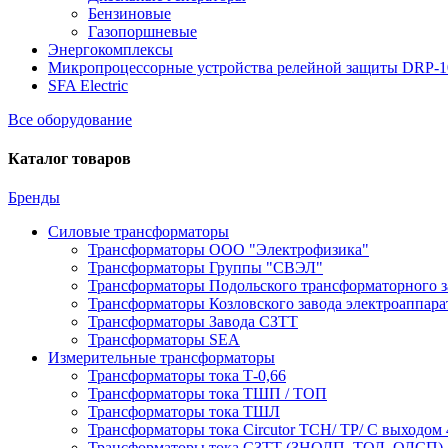
Бензиновые
Газопоршневые
Энергокомплексы
Микропроцессорные устройства релейной защиты DRP-
SFA Electric
Все оборудование
Каталог товаров
Бренды
Силовые трансформаторы
Трансформаторы ООО "Электрофизика"
Трансформаторы Группы "СВЭЛ"
Трансформаторы Подольского трансформаторного з
Трансформаторы Козловского завода электроаппар
Трансформаторы Завода СЗТТ
Трансформаторы SEA
Измерительные трансформаторы
Трансформаторы тока Т-0,66
Трансформаторы тока ТШП / ТОП
Трансформаторы тока ТШЛ
Трансформаторы тока Circutor TCH/ TP/ С выходом 
Трансформаторы тока СЗТТ (ЗНОЛП, ТОЛ, ОЛСП)