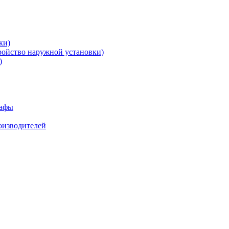
ки)
ройство наружной установки)
)
кафы
роизводителей