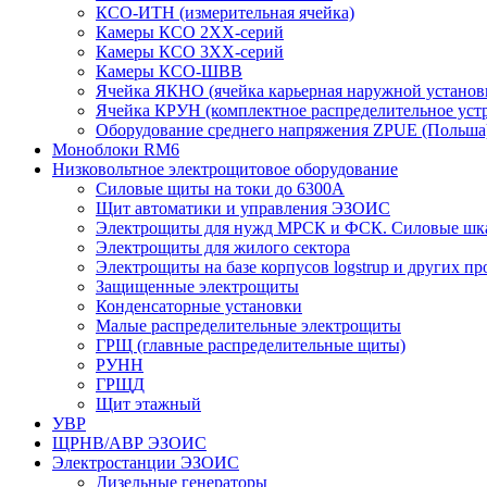
КСО-ИТН (измерительная ячейка)
Камеры КСО 2ХХ-серий
Камеры КСО 3ХХ-серий
Камеры КСО-ШВВ
Ячейка ЯКНО (ячейка карьерная наружной установ
Ячейка КРУН (комплектное распределительное уст
Оборудование среднего напряжения ZPUE (Польша
Моноблоки RM6
Низковольтное электрощитовое оборудование
Силовые щиты на токи до 6300А
Щит автоматики и управления ЭЗОИС
Электрощиты для нужд МРСК и ФСК. Силовые ш
Электрощиты для жилого сектора
Электрощиты на базе корпусов logstrup и других п
Защищенные электрощиты
Конденсаторные установки
Малые распределительные электрощиты
ГРЩ (главные распределительные щиты)
РУНН
ГРЩД
Щит этажный
УВР
ЩРНВ/АВР ЭЗОИС
Электростанции ЭЗОИС
Дизельные генераторы