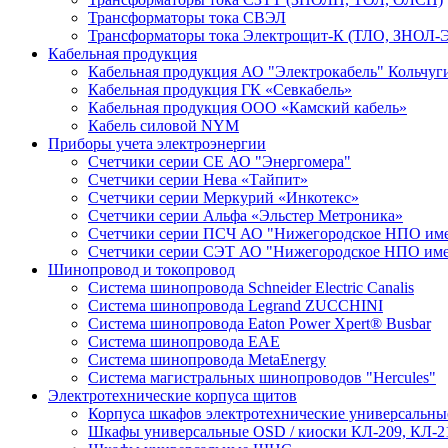
Трансформаторы тока СВЭЛ
Трансформаторы тока Электрощит-К (ТЛО, ЗНОЛ-Э
Кабельная продукция
Кабельная продукция АО "Электрокабель" Кольчуг
Кабельная продукция ГК «Севкабель»
Кабельная продукция ООО «Камский кабель»
Кабель силовой NYM
Приборы учета электроэнергии
Счетчики серии СЕ АО "Энергомера"
Счетчики серии Нева «Тайпит»
Счетчики серии Меркурий «Инкотекс»
Счетчики серии Альфа «Эльстер Метроника»
Счетчики серии ПСЧ АО "Нижегородское НПО име
Счетчики серии СЭТ АО "Нижегородское НПО име
Шинопровод и токопровод
Система шинопровода Schneider Electric Canalis
Система шинопровода Legrand ZUCCHINI
Система шинопровода Eaton Power Xpert® Busbar
Система шинопровода EAE
Система шинопровода MetaEnergy
Система магистральных шинопроводов "Hercules"
Электротехнические корпуса щитов
Корпуса шкафов электротехнические универсальн
Шкафы универсальные OSD / киоски КЛ-209, КЛ-2