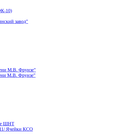
К-10)
инский завод"
ни М.В. Фрунзе"
ни М.В. Фрунзе"
ые ШНТ
11/ Ячейки КСО