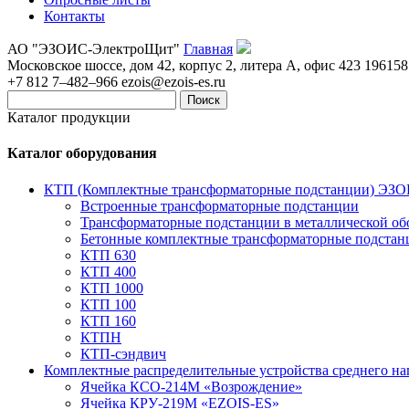
Контакты
АО "ЭЗОИС-ЭлектроЩит"
Главная
Московское шоссе, дом 42, корпус 2, литера А, офис 423
196158
+7 812 7–482–966
ezois@ezois-es.ru
Поиск
Каталог продукции
Каталог оборудования
КТП (Комплектные трансформаторные подстанции) ЭЗ
Встроенные трансформаторные подстанции
Трансформаторные подстанции в металлической об
Бетонные комплектные трансформаторные подстан
КТП 630
КТП 400
КТП 1000
КТП 100
КТП 160
КТПН
КТП-сэндвич
Комплектные распределительные устройства среднего н
Ячейка КСО-214М «Возрождение»
Ячейка КРУ-219М «EZOIS-ES»