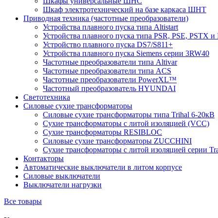
Шкафы универсальные ШНС
Шкаф электротехнический на базе каркаса ШНТ
Приводная техника (частотные преобразователи)
Устройства плавного пуска типа Altistart
Устройства плавного пуска типа PSR, PSE, PSTX и
Устройство плавного пуска DS7/S811+
Устройства плавного пуска Siemens серии 3RW40
Частотные преобразователи типа Altivar
Частотные преобразователи типа ACS
Частотные преобразователи PowerXL™
Частотный преобразователь HYUNDAI
Светотехника
Силовые сухие трансформаторы
Силовые сухие трансформаторы типа Trihal 6-20кВ
Сухие трансформаторы с литой изоляцией (VCC)
Сухие трансформаторы RESIBLOC
Силовые сухие трансформаторы ZUCCHINI
Сухие трансформаторы с литой изоляцией серии Tr
Контакторы
Автоматические выключатели в литом корпусе
Силовые выключатели
Выключатели нагрузки
Все товары