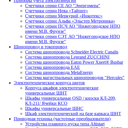
Приборы учета электроэнергии
Счетчики серии СЕ АО "Энергомера"
Счетчики серии Нева «Тайпит»
Счетчики серии Меркурий «Инкотекс»
Счетчики серии Альфа «Эльстер Метроника»
Счетчики серии ПСЧ АО "Нижегородское НПО
имени М.В. Фрунзе"
Счетчики серии СЭТ АО "Нижегородское НПО
имени М.В. Фрунзе"
Шинопровод и токопровод
Система шинопровода Schneider Electric Canalis
Система шинопровода Legrand ZUCCHINI
Система шинопровода Eaton Power Xpert® Busbar
Система шинопровода EAE
Система шинопровода MetaEnergy
Система магистральных шинопроводов "Hercules"
Электротехнические корпуса щитов
Корпуса шкафов электротехнические
универсальные ШНТ
Шкафы универсальные OSD / киоски КЛ-209,
КЛ-211/ Ячейки КСО
Шкафы универсальные ШНС
Шкаф электротехнический на базе каркаса ШНТ
Приводная техника (частотные преобразователи)
Устройства плавного пуска типа Altistart