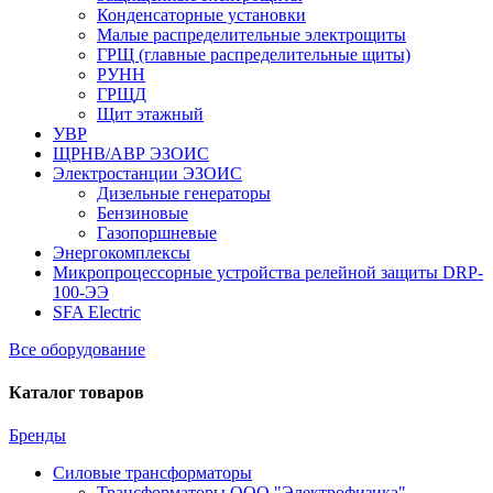
Конденсаторные установки
Малые распределительные электрощиты
ГРЩ (главные распределительные щиты)
РУНН
ГРЩД
Щит этажный
УВР
ЩРНВ/АВР ЭЗОИС
Электростанции ЭЗОИС
Дизельные генераторы
Бензиновые
Газопоршневые
Энергокомплексы
Микропроцессорные устройства релейной защиты DRP-
100-ЭЭ
SFA Electric
Все оборудование
Каталог товаров
Бренды
Силовые трансформаторы
Трансформаторы ООО "Электрофизика"