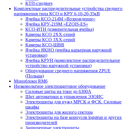
КТП-сэндвич
Комплектные распределительные устройства среднего
напряжения типа КСО и КРУ 6-10-20-35кВ
Ячейка КСО-214М «Возрождение»
Ячейка КРУ-219М «EZOIS-ES»
КСО-ИТН (измерительная ячейка)
Камеры КСО 2ХХ-серий
Камеры КСО 3ХХ-серий
Камеры КСО-ШВВ
Ячейка ЯКНО (ячейка карьерная наружной
установки)
Ячейка КРУН (комплектное распределительное
устройство наружной установки)
Оборудование среднего напряжения ZPUE
(Польша)
Моноблоки RM6
Низковольтное электрощитовое оборудование
Силовые щиты на токи до 6300А
Щит автоматики и управления ЭЗОИС
Электрощиты для нужд МРСК и ФСК. Силовые
шкафы
Электрощиты для жилого сектора
Электрощиты на базе корпусов logstrup и других
производителей
Защищенные электрощиты