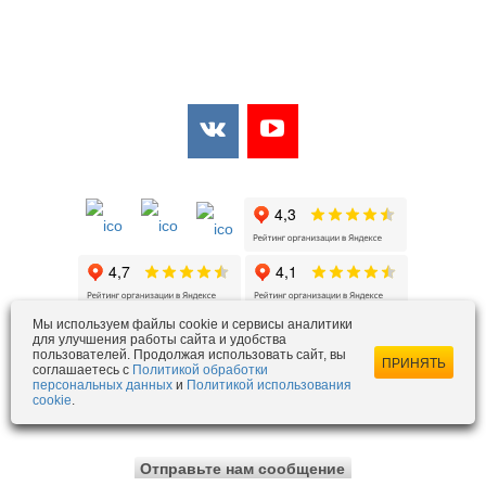
Мы в соцсетях:
Мы в открытых источниках:
Мы используем файлы cookie и сервисы аналитики
для улучшения работы сайта и удобства
ezois@ezois-es.ru
- отдел продаж
пользователей. Продолжая использовать сайт, вы
ПРИНЯТЬ
соглашаетесь с
Политикой обработки
snab@ezois-es.ru
- отдел комплексных поставок
персональных данных
и
Политикой использования
office@ezois-es.ru
- почта для предложений
cookie
.
Отправьте нам сообщение